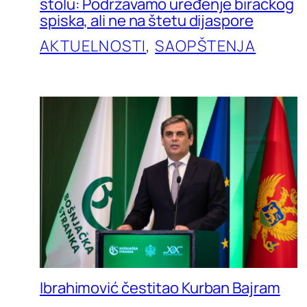
stolu: Podržavamo uređenje biračkog
spiska, ali ne na štetu dijaspore
AKTUELNOSTI
, 
SAOPŠTENJA
Ibrahimović čestitao Kurban Bajram