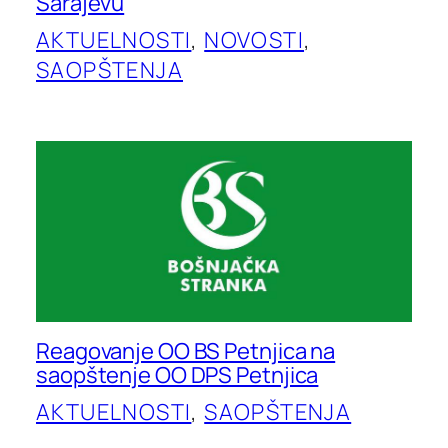
Sarajevu
AKTUELNOSTI
, 
NOVOSTI
, 
SAOPŠTENJA
Reagovanje OO BS Petnjica na
saopštenje OO DPS Petnjica
AKTUELNOSTI
, 
SAOPŠTENJA