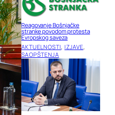
Reagovanje Bošnjačke
stranke povodom protesta
Evropskog saveza
AKTUELNOSTI
, 
IZJAVE
, 
SAOPŠTENJA