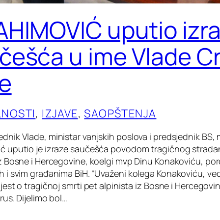
AHIMOVIĆ uputio izr
češća u ime Vlade C
e
LNOSTI
, 
IZJAVE
, 
SAOPŠTENJA
dnik Vlade, ministar vanjskih poslova i predsjednik BS, 
ić uputio je izraze saučešća povodom tragičnog strada
 iz Bosne i Hercegovine, koelgi mvp Dinu Konakoviću, p
ih i svim građanima BiH. “Uvaženi kolega Konakoviću, v
ijest o tragičnoj smrti pet alpinista iz Bosne i Hercegovi
brus. Dijelimo bol…