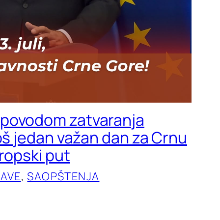
povodom zatvaranja
Još jedan važan dan za Crnu
vropski put
JAVE
, 
SAOPŠTENJA