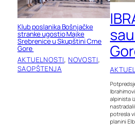
IBR
Klub poslanika Bošnjačke
sau
stranke ugostio Majke
Srebrenice u Skupštini Crne
Gor
Gore
AKTUELNOSTI
, 
NOVOSTI
, 
SAOPŠTENJA
AKTUE
Potpredsje
Ibrahimov
alpinista
nastradal
potresla v
planini El