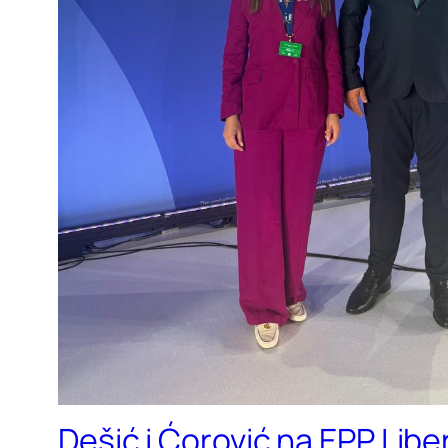
Dešić i Ćorović na EPP Lib