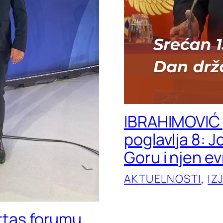
IBRAHIMOVIĆ 
poglavlja 8: 
Goru i njen e
AKTUELNOSTI
, 
IZ
ertas forumu