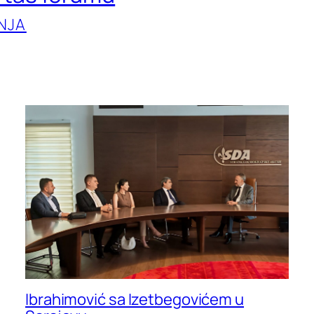
NJA
Ibrahimović sa Izetbegovićem u