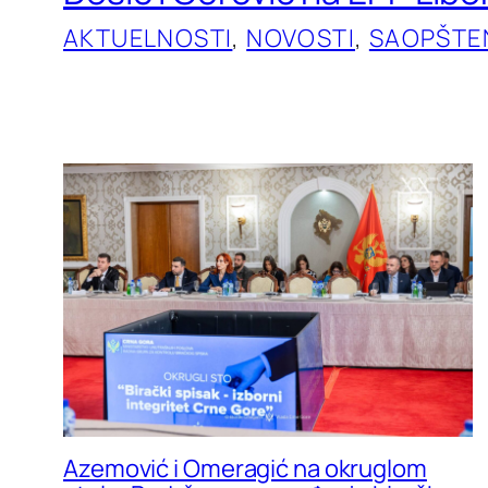
AKTUELNOSTI
, 
NOVOSTI
, 
SAOPŠTE
Azemović i Omeragić na okruglom