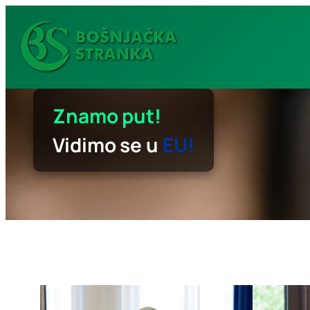
Idi
na
sadržaj
Znamo put!
Vidimo se u
EU!