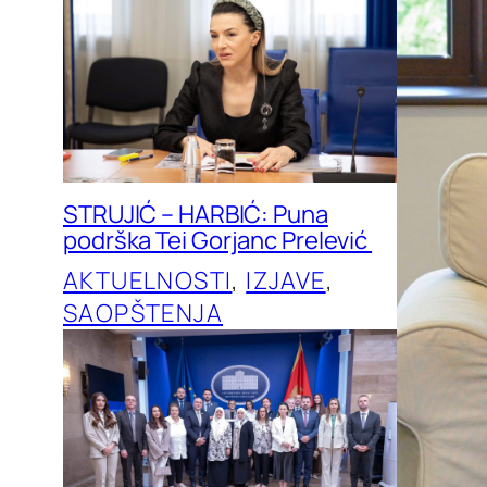
STRUJIĆ – HARBIĆ: Puna
podrška Tei Gorjanc Prelević
AKTUELNOSTI
, 
IZJAVE
, 
SAOPŠTENJA