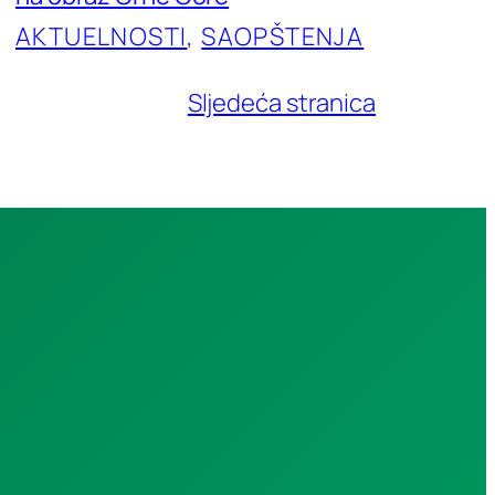
AKTUELNOSTI
, 
SAOPŠTENJA
Sljedeća stranica