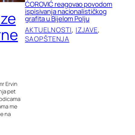
ĆOROVIĆ reagovao povodom
ispisivanja nacionalističkog
aze
grafita u Bijelom Polju
rne
AKTUELNOSTI
, 
IZJAVE
, 
SAOPŠTENJA
mr Ervin
nja pet
orodicama
eoma me
ne na