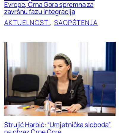
Evrope, Crna Gora spremna za
završnu fazu integracija
AKTUELNOSTI
, 
SAOPŠTENJA
Strujić Harbić: “Umjetnička sloboda”
na obraz Crne Gore