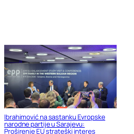
Ibrahimović na sastanku Evropske
narodne partije u Sarajevu:
Proširenje EU strateški interes