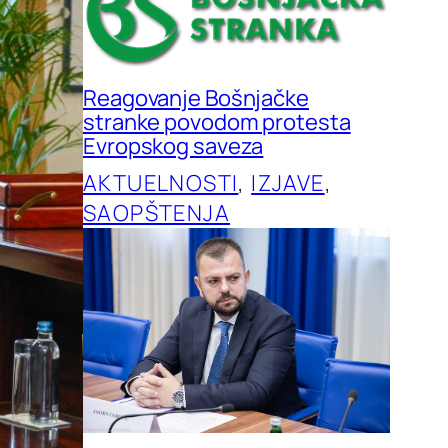
Reagovanje Bošnjačke
stranke povodom protesta
Evropskog saveza
AKTUELNOSTI
, 
IZJAVE
, 
SAOPŠTENJA