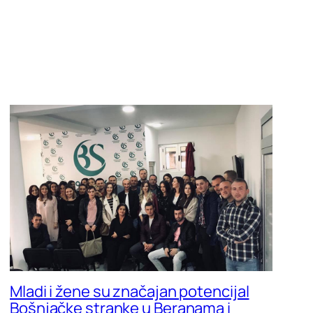
Mladi i žene su značajan potencijal
Bošnjačke stranke u Beranama i