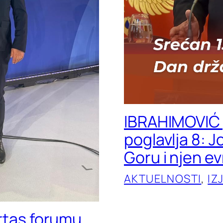
IBRAHIMOVIĆ 
poglavlja 8: 
Goru i njen e
AKTUELNOSTI
, 
IZ
ertas forumu