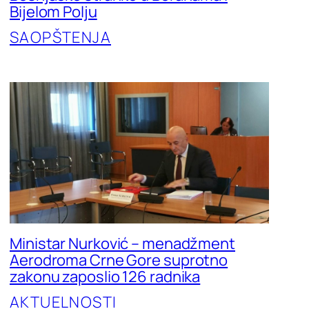
Bijelom Polju
SAOPŠTENJA
Ministar Nurković – menadžment
Aerodroma Crne Gore suprotno
zakonu zaposlio 126 radnika
AKTUELNOSTI