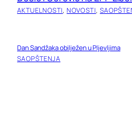
AKTUELNOSTI
, 
NOVOSTI
, 
SAOPŠTE
Dan Sandžaka obilježen u Pljevljima
SAOPŠTENJA