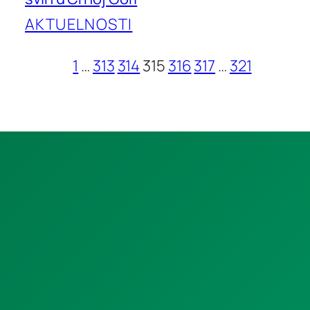
AKTUELNOSTI
1
…
313
314
315
316
317
…
321