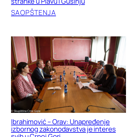
stranke u Plavu i Gusinju
SAOPŠTENJA
Ibrahimović – Orav: Unapređenje
izbornog zakonodavstva je interes
svih u Crnoj Gori