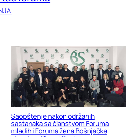
NJA
Saopštenje nakon održanih
sastanaka sa članstvom Foruma
mladih i Foruma žena Bošnjačke