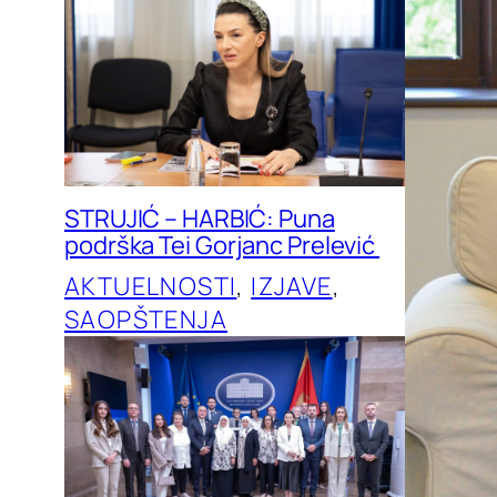
STRUJIĆ – HARBIĆ: Puna
podrška Tei Gorjanc Prelević
AKTUELNOSTI
, 
IZJAVE
, 
SAOPŠTENJA