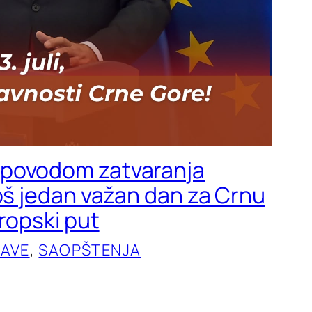
povodom zatvaranja
Još jedan važan dan za Crnu
vropski put
JAVE
, 
SAOPŠTENJA