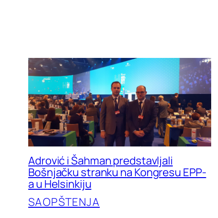
Adrović i Šahman predstavljali
Bošnjačku stranku na Kongresu EPP-
a u Helsinkiju
SAOPŠTENJA