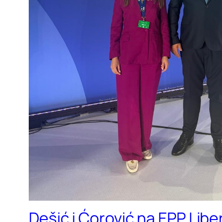
Dešić i Ćorović na EPP Lib