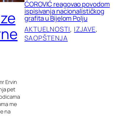
ĆOROVIĆ reagovao povodom
ispisivanja nacionalističkog
aze
grafita u Bijelom Polju
rne
AKTUELNOSTI
, 
IZJAVE
, 
SAOPŠTENJA
mr Ervin
nja pet
orodicama
eoma me
ne na