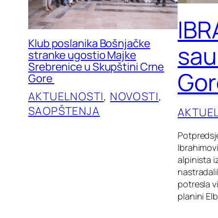
IBR
Klub poslanika Bošnjačke
sau
stranke ugostio Majke
Srebrenice u Skupštini Crne
Gor
Gore
AKTUELNOSTI
, 
NOVOSTI
, 
SAOPŠTENJA
AKTUE
Potpredsje
Ibrahimov
alpinista
nastradal
potresla v
planini El