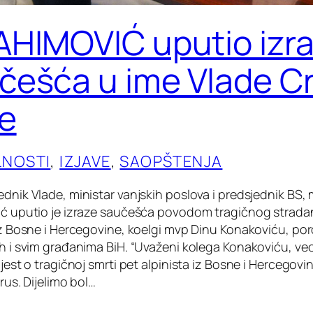
AHIMOVIĆ uputio izr
češća u ime Vlade C
e
LNOSTI
, 
IZJAVE
, 
SAOPŠTENJA
dnik Vlade, ministar vanjskih poslova i predsjednik BS, 
ić uputio je izraze saučešća povodom tragičnog strada
 iz Bosne i Hercegovine, koelgi mvp Dinu Konakoviću, p
ih i svim građanima BiH. “Uvaženi kolega Konakoviću, v
ijest o tragičnoj smrti pet alpinista iz Bosne i Hercegovi
brus. Dijelimo bol…