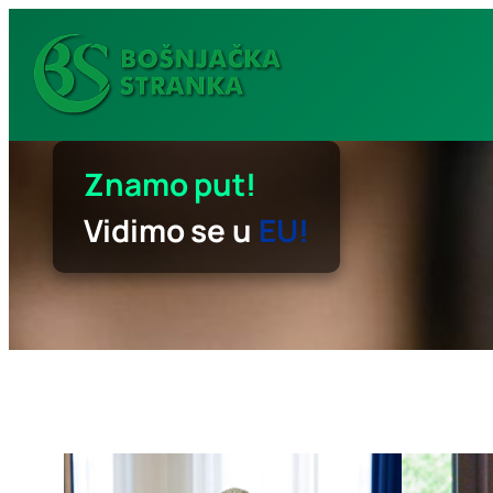
Idi
na
sadržaj
Znamo put!
Vidimo se u
EU!