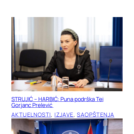
STRUJIĆ – HARBIĆ: Puna podrška Tei
Gorjanc Prelević
AKTUELNOSTI
, 
IZJAVE
, 
SAOPŠTENJA