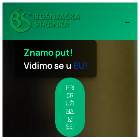
Idi
na
sadržaj
Znamo put!
Vidimo se u
EU!
PRI
DR
UŽI
NA
M
SE!