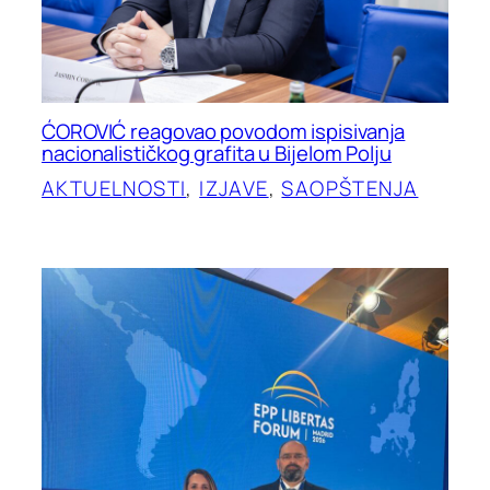
ĆOROVIĆ reagovao povodom ispisivanja
nacionalističkog grafita u Bijelom Polju
AKTUELNOSTI
, 
IZJAVE
, 
SAOPŠTENJA