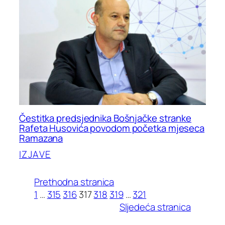
Čestitka predsjednika Bošnjačke stranke
Rafeta Husovića povodom početka mjeseca
Ramazana
IZJAVE
Prethodna stranica
1
…
315
316
317
318
319
…
321
Sljedeća stranica