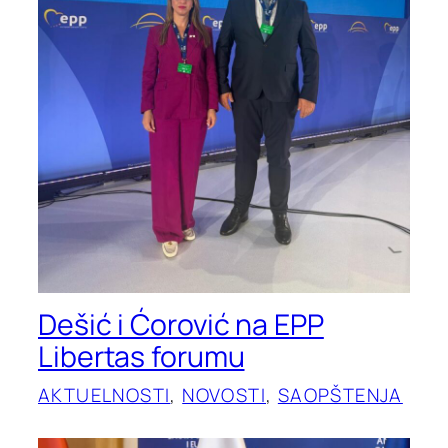
Dešić i Ćorović na EPP
Libertas forumu
AKTUELNOSTI
, 
NOVOSTI
, 
SAOPŠTENJA