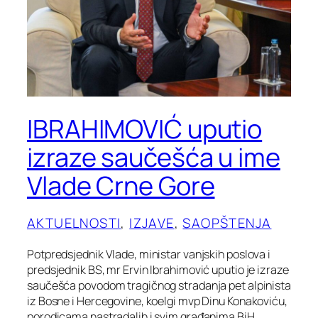
IBRAHIMOVIĆ uputio
izraze saučešća u ime
Vlade Crne Gore
AKTUELNOSTI
, 
IZJAVE
, 
SAOPŠTENJA
Potpredsjednik Vlade, ministar vanjskih poslova i
predsjednik BS, mr Ervin Ibrahimović uputio je izraze
saučešća povodom tragičnog stradanja pet alpinista
iz Bosne i Hercegovine, koelgi mvp Dinu Konakoviću,
porodicama nastradalih i svim građanima BiH.