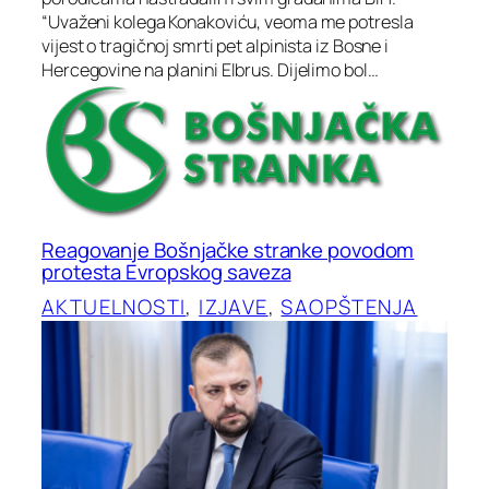
“Uvaženi kolega Konakoviću, veoma me potresla
vijest o tragičnoj smrti pet alpinista iz Bosne i
Hercegovine na planini Elbrus. Dijelimo bol…
Reagovanje Bošnjačke stranke povodom
protesta Evropskog saveza
AKTUELNOSTI
, 
IZJAVE
, 
SAOPŠTENJA