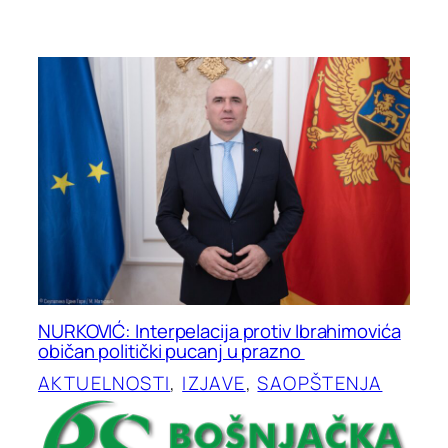
NURKOVIĆ: Interpelacija protiv Ibrahimovića
običan politički pucanj u prazno
AKTUELNOSTI
, 
IZJAVE
, 
SAOPŠTENJA