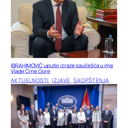
IBRAHIMOVIĆ uputio izraze saučešća u ime
Vlade Crne Gore
AKTUELNOSTI
, 
IZJAVE
, 
SAOPŠTENJA