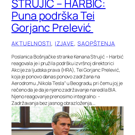
STRUJIĆ – HARBIĆ:
Puna podrška Tei
Gorjanc Prelević
AKTUELNOSTI
, 
IZJAVE
, 
SAOPŠTENJA
Poslanica Bošnjačke stranke Kenana Strujić – Harbić
reagovala je i pružila podršku izvršnoj direktorici
Akcije za ljudska prava (HRA), Tei Gorjanc Prelević,
koja je ponovo danas ponovo zadržana na
Aerodromu „Nikola Tesla“ u Beogradu, pri čemu joj je
rečeno da je da je njeno zadržavanje naredila BIA.
Njeno reagovanje prenosimo integralno: -
Zadržavanja bez jasnog obrazloženja,…