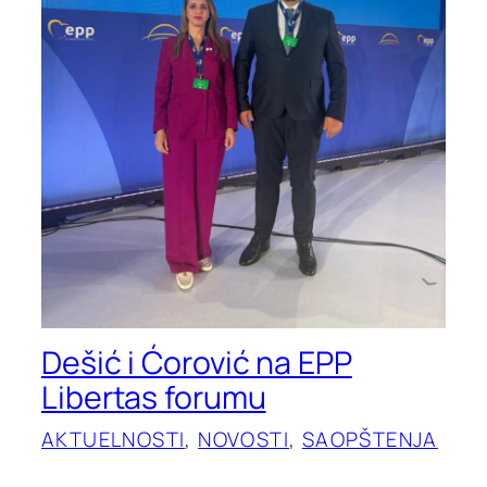
Dešić i Ćorović na EPP
Libertas forumu
AKTUELNOSTI
, 
NOVOSTI
, 
SAOPŠTENJA