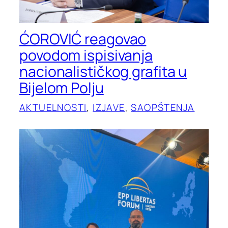
ĆOROVIĆ reagovao
povodom ispisivanja
nacionalističkog grafita u
Bijelom Polju
AKTUELNOSTI
, 
IZJAVE
, 
SAOPŠTENJA