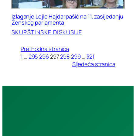
Izlaganje Lejle Hajdarpašić na 11. zasijedanju
Ženskog parlamenta
SKUPŠTINSKE DISKUSIJE
Prethodna stranica
1
…
295
296
297
298
299
…
321
Sljedeća stranica