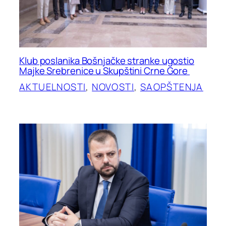
Klub poslanika Bošnjačke stranke ugostio
Majke Srebrenice u Skupštini Crne Gore
AKTUELNOSTI
, 
NOVOSTI
, 
SAOPŠTENJA