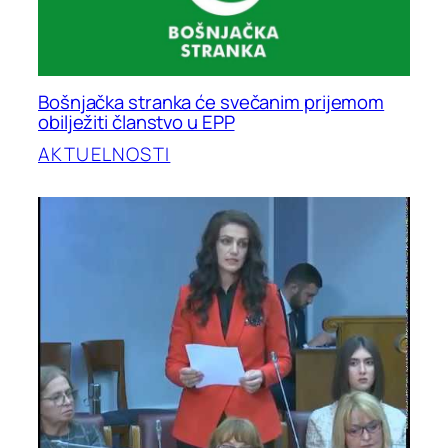
Bošnjačka stranka će svečanim prijemom
obilježiti članstvo u EPP
AKTUELNOSTI