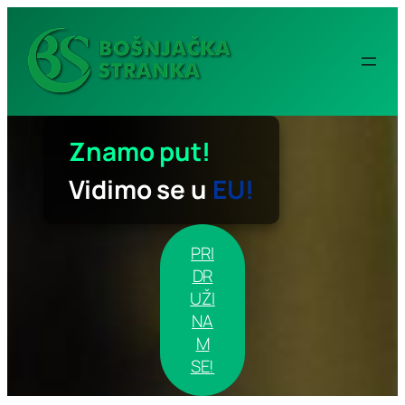
Idi
na
sadržaj
Znamo put!
Vidimo se u
EU!
PRI
DR
UŽI
NA
M
SE!