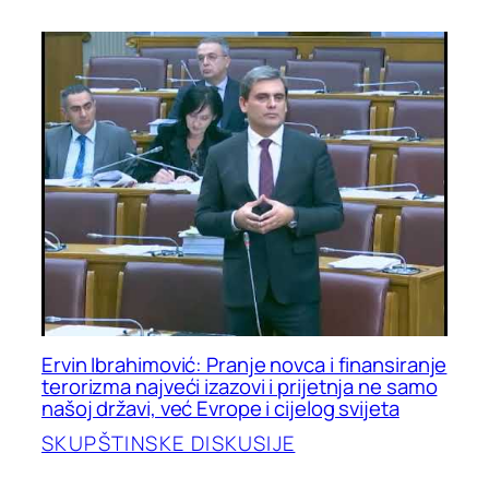
Ervin Ibrahimović: Pranje novca i finansiranje
terorizma najveći izazovi i prijetnja ne samo
našoj državi, već Evrope i cijelog svijeta
SKUPŠTINSKE DISKUSIJE