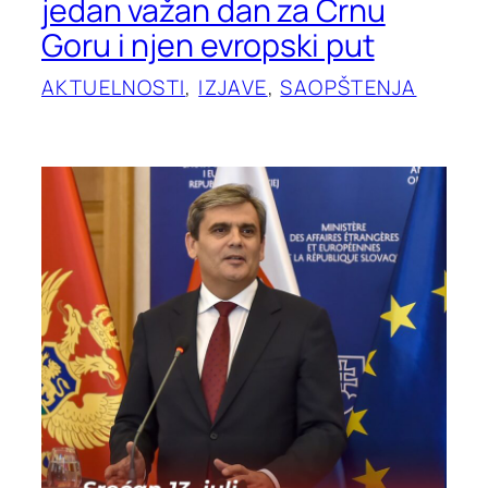
jedan važan dan za Crnu
Goru i njen evropski put
AKTUELNOSTI
, 
IZJAVE
, 
SAOPŠTENJA