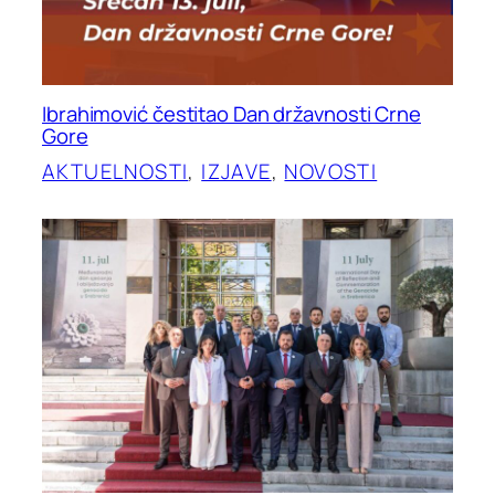
Ibrahimović čestitao Dan državnosti Crne
Gore
AKTUELNOSTI
, 
IZJAVE
, 
NOVOSTI