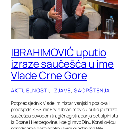
IBRAHIMOVIĆ uputio
izraze saučešća u ime
Vlade Crne Gore
AKTUELNOSTI
, 
IZJAVE
, 
SAOPŠTENJA
Potpredsjednik Vlade, ministar vanjskih poslova i
predsjednik BS, mr Ervin Ibrahimović uputio je izraze
saučešća povodom tragičnog stradanja pet alpinista
iz Bosne i Hercegovine, koelgi mvp Dinu Konakoviću,
porodicama nastradalih i svim građanima BiH.