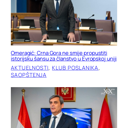
Omeragić: Crna Gora ne smije propustiti
istorijsku šansu za članstvo u Evropskoj uniji
AKTUELNOSTI
, 
KLUB POSLANIKA
, 
SAOPŠTENJA