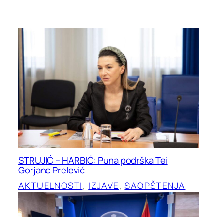
STRUJIĆ – HARBIĆ: Puna podrška Tei
Gorjanc Prelević
AKTUELNOSTI
, 
IZJAVE
, 
SAOPŠTENJA