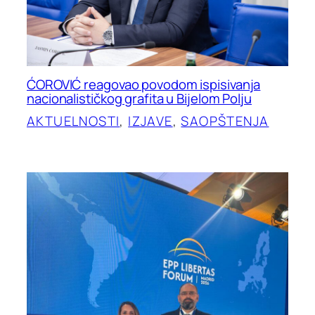
ĆOROVIĆ reagovao povodom ispisivanja
nacionalističkog grafita u Bijelom Polju
AKTUELNOSTI
, 
IZJAVE
, 
SAOPŠTENJA