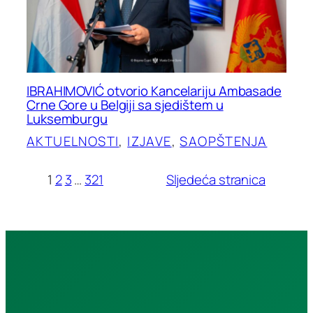
IBRAHIMOVIĆ otvorio Kancelariju Ambasade
Crne Gore u Belgiji sa sjedištem u
Luksemburgu
AKTUELNOSTI
, 
IZJAVE
, 
SAOPŠTENJA
1
2
3
…
321
Sljedeća stranica