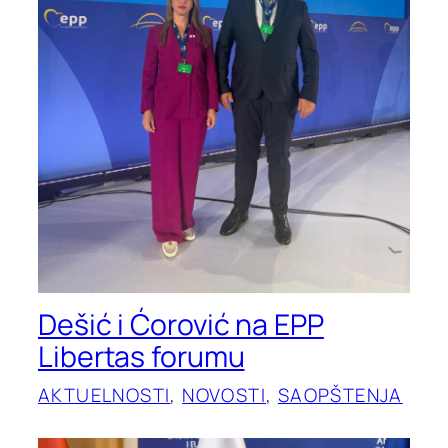
Dešić i Ćorović na EPP
Libertas forumu
AKTUELNOSTI
, 
NOVOSTI
, 
SAOPŠTENJA