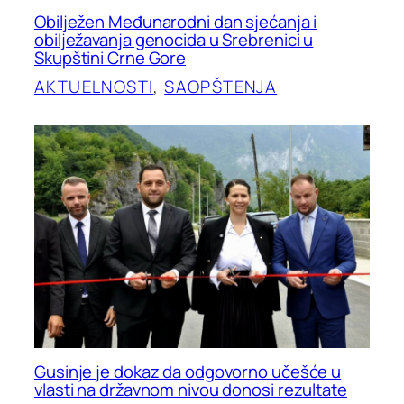
Obilježen Međunarodni dan sjećanja i
obilježavanja genocida u Srebrenici u
Skupštini Crne Gore
AKTUELNOSTI
, 
SAOPŠTENJA
Gusinje je dokaz da odgovorno učešće u
vlasti na državnom nivou donosi rezultate