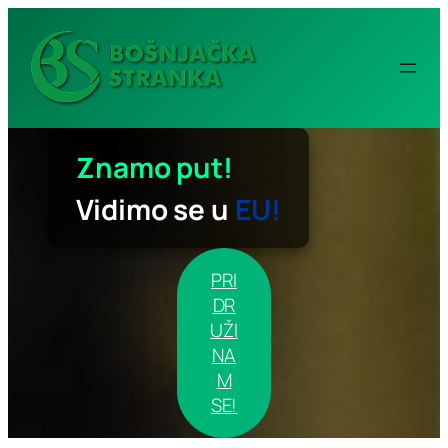
Idi
na
sadržaj
Znamo put!
Vidimo se u
EU!
PRI
DR
UŽI
NA
M
SE!