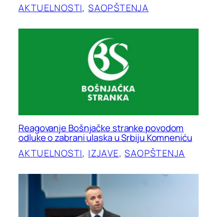
AKTUELNOSTI
, 
SAOPŠTENJA
Reagovanje Bošnjačke stranke povodom
odluke o zabrani ulaska u Srbiju Komneniću
AKTUELNOSTI
, 
IZJAVE
, 
SAOPŠTENJA