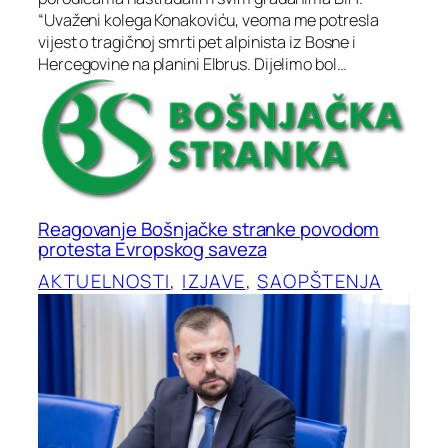
“Uvaženi kolega Konakoviću, veoma me potresla
vijest o tragičnoj smrti pet alpinista iz Bosne i
Hercegovine na planini Elbrus. Dijelimo bol…
Reagovanje Bošnjačke stranke povodom
protesta Evropskog saveza
AKTUELNOSTI
, 
IZJAVE
, 
SAOPŠTENJA