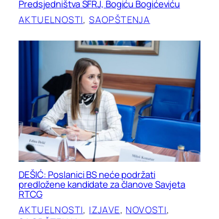
Predsjedništva SFRJ, Bogiću Bogićeviću
AKTUELNOSTI
, 
SAOPŠTENJA
DEŠIĆ: Poslanici BS neće podržati
predložene kandidate za članove Savjeta
RTCG
AKTUELNOSTI
, 
IZJAVE
, 
NOVOSTI
, 