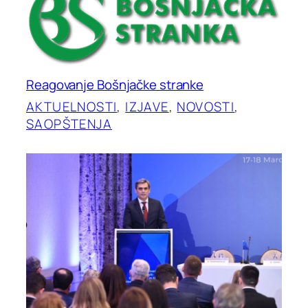
Reagovanje Bošnjačke stranke
AKTUELNOSTI
, 
IZJAVE
, 
NOVOSTI
, 
SAOPŠTENJA