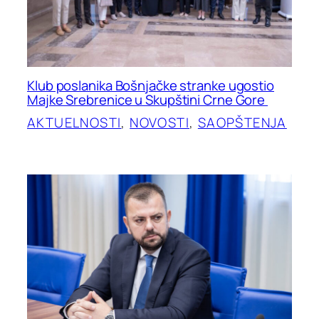
Klub poslanika Bošnjačke stranke ugostio
Majke Srebrenice u Skupštini Crne Gore
AKTUELNOSTI
, 
NOVOSTI
, 
SAOPŠTENJA