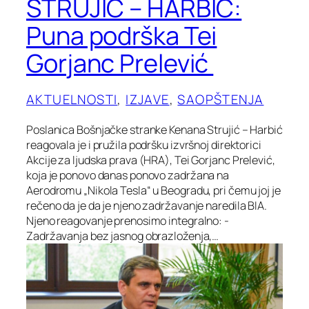
STRUJIĆ – HARBIĆ:
Puna podrška Tei
Gorjanc Prelević
AKTUELNOSTI
, 
IZJAVE
, 
SAOPŠTENJA
Poslanica Bošnjačke stranke Kenana Strujić – Harbić
reagovala je i pružila podršku izvršnoj direktorici
Akcije za ljudska prava (HRA), Tei Gorjanc Prelević,
koja je ponovo danas ponovo zadržana na
Aerodromu „Nikola Tesla“ u Beogradu, pri čemu joj je
rečeno da je da je njeno zadržavanje naredila BIA.
Njeno reagovanje prenosimo integralno: -
Zadržavanja bez jasnog obrazloženja,…