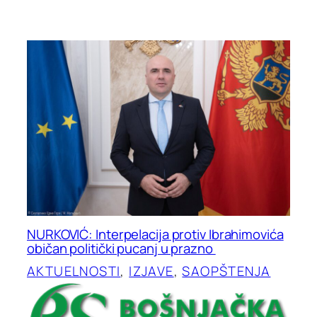
NURKOVIĆ: Interpelacija protiv Ibrahimovića
običan politički pucanj u prazno
AKTUELNOSTI
, 
IZJAVE
, 
SAOPŠTENJA