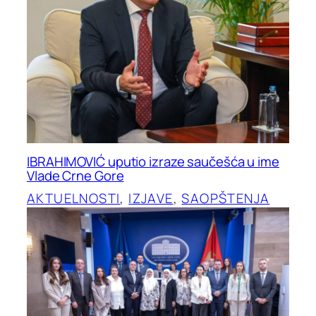
IBRAHIMOVIĆ uputio izraze saučešća u ime
Vlade Crne Gore
AKTUELNOSTI
, 
IZJAVE
, 
SAOPŠTENJA