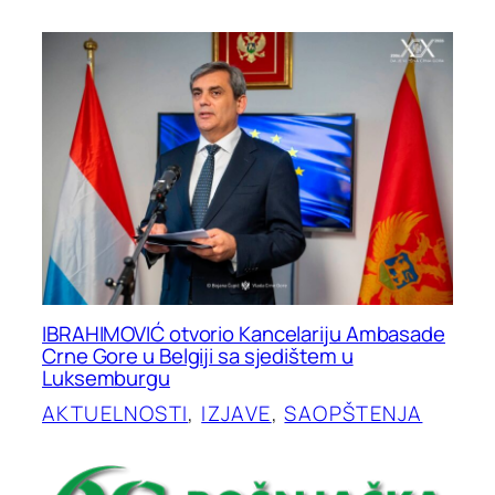
IBRAHIMOVIĆ otvorio Kancelariju Ambasade
Crne Gore u Belgiji sa sjedištem u
Luksemburgu
AKTUELNOSTI
, 
IZJAVE
, 
SAOPŠTENJA