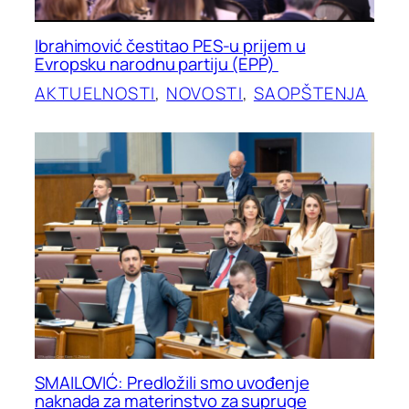
Ibrahimović čestitao PES-u prijem u
Evropsku narodnu partiju (EPP)
AKTUELNOSTI
, 
NOVOSTI
, 
SAOPŠTENJA
SMAILOVIĆ: Predložili smo uvođenje
naknada za materinstvo za supruge