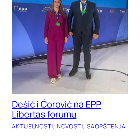
Dešić i Ćorović na EPP
Libertas forumu
AKTUELNOSTI
, 
NOVOSTI
, 
SAOPŠTENJA