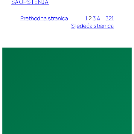
SAOPŠTENJA
Prethodna stranica
1
2
3
4
…
321
Sljedeća stranica