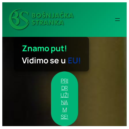
Idi
na
sadržaj
Znamo put!
Vidimo se u
EU!
PRI
DR
UŽI
NA
M
SE!