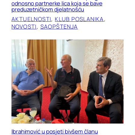
odnosno partnerke lica koja se bave
preduzetničkom djelatnošću
AKTUELNOSTI
, 
KLUB POSLANIKA
, 
NOVOSTI
, 
SAOPŠTENJA
Ibrahimović u posjeti bivšem članu