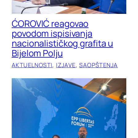
ĆOROVIĆ reagovao
povodom ispisivanja
nacionalističkog grafita u
Bijelom Polju
AKTUELNOSTI
, 
IZJAVE
, 
SAOPŠTENJA