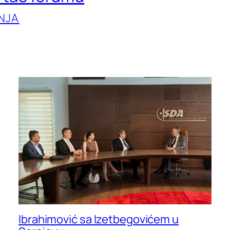
NJA
Ibrahimović sa Izetbegovićem u