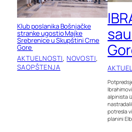
IBR
Klub poslanika Bošnjačke
sau
stranke ugostio Majke
Srebrenice u Skupštini Crne
Gor
Gore
AKTUELNOSTI
, 
NOVOSTI
, 
SAOPŠTENJA
AKTUE
Potpredsje
Ibrahimov
alpinista
nastradal
potresla v
planini El