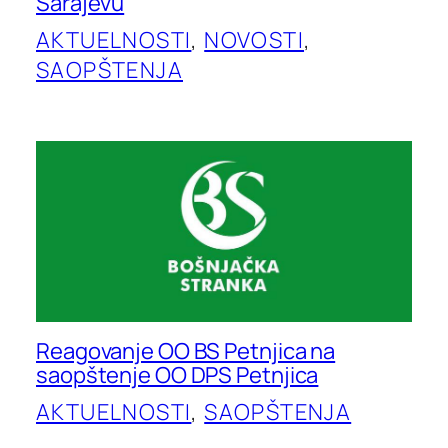
Sarajevu
AKTUELNOSTI
, 
NOVOSTI
, 
SAOPŠTENJA
Reagovanje OO BS Petnjica na
saopštenje OO DPS Petnjica
AKTUELNOSTI
, 
SAOPŠTENJA