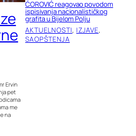
ĆOROVIĆ reagovao povodom
ispisivanja nacionalističkog
aze
grafita u Bijelom Polju
rne
AKTUELNOSTI
, 
IZJAVE
, 
SAOPŠTENJA
mr Ervin
nja pet
orodicama
eoma me
ne na