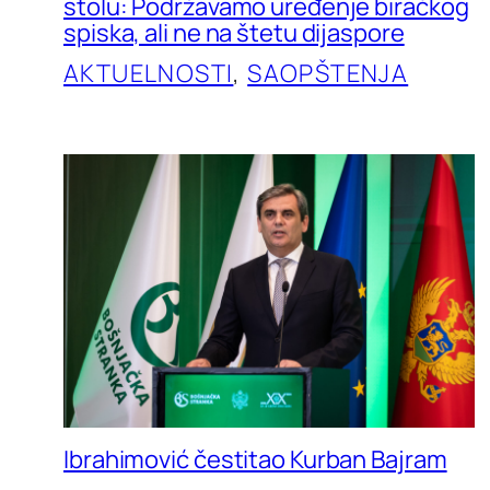
stolu: Podržavamo uređenje biračkog
spiska, ali ne na štetu dijaspore
AKTUELNOSTI
, 
SAOPŠTENJA
Ibrahimović čestitao Kurban Bajram