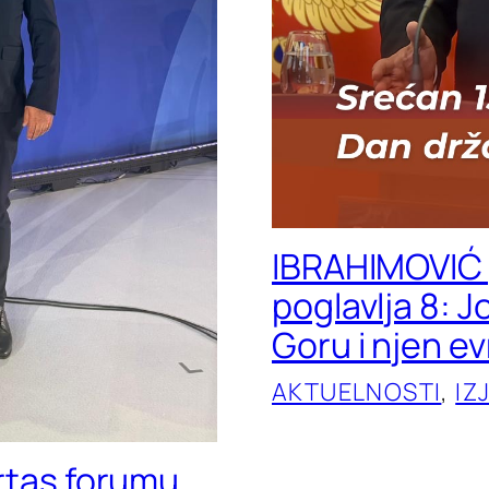
IBRAHIMOVIĆ 
poglavlja 8: 
Goru i njen e
AKTUELNOSTI
, 
IZ
ertas forumu