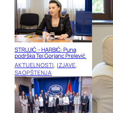
STRUJIĆ – HARBIĆ: Puna
podrška Tei Gorjanc Prelević
AKTUELNOSTI
, 
IZJAVE
, 
SAOPŠTENJA