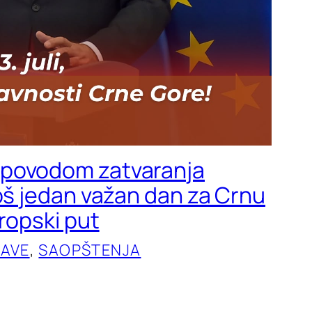
povodom zatvaranja
Još jedan važan dan za Crnu
vropski put
JAVE
, 
SAOPŠTENJA