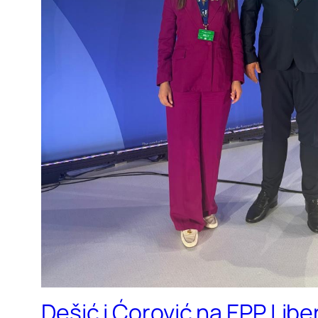
Dešić i Ćorović na EPP Lib