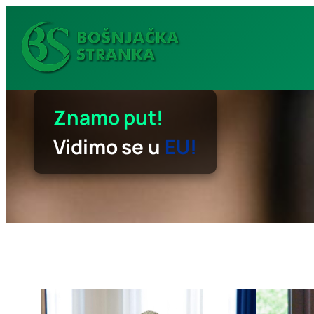
Idi
na
sadržaj
Znamo put!
Vidimo se u
EU!