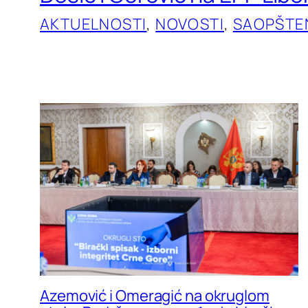
AKTUELNOSTI
, 
NOVOSTI
, 
SAOPŠTE
Azemović i Omeragić na okruglom