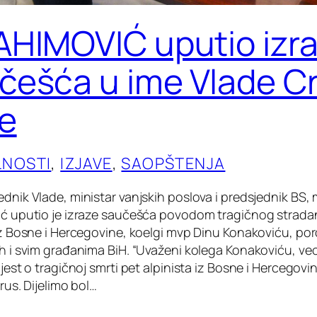
AHIMOVIĆ uputio izr
češća u ime Vlade C
e
LNOSTI
, 
IZJAVE
, 
SAOPŠTENJA
dnik Vlade, ministar vanjskih poslova i predsjednik BS, 
ić uputio je izraze saučešća povodom tragičnog strada
 iz Bosne i Hercegovine, koelgi mvp Dinu Konakoviću, p
ih i svim građanima BiH. “Uvaženi kolega Konakoviću, v
ijest o tragičnoj smrti pet alpinista iz Bosne i Hercegovi
brus. Dijelimo bol…