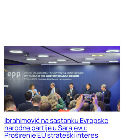
Ibrahimović na sastanku Evropske
narodne partije u Sarajevu:
Proširenje EU strateški interes