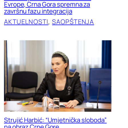
Evrope, Crna Gora spremna za
završnu fazu integracija
AKTUELNOSTI
, 
SAOPŠTENJA
Strujić Harbić: “Umjetnička sloboda”
na obraz Crne Gore