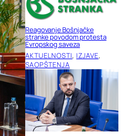
Reagovanje Bošnjačke
stranke povodom protesta
Evropskog saveza
AKTUELNOSTI
, 
IZJAVE
, 
SAOPŠTENJA