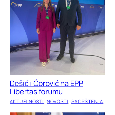
Dešić i Ćorović na EPP
Libertas forumu
AKTUELNOSTI
, 
NOVOSTI
, 
SAOPŠTENJA