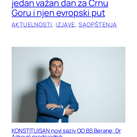
jedan važan dan za Crnu
Goru i njen evropski put
AKTUELNOSTI
, 
IZJAVE
, 
SAOPŠTENJA
KONSTITUISAN novi saziv OO BS Berane: Dr
Adrović predsjednik