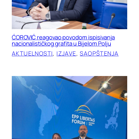
ĆOROVIĆ reagovao povodom ispisivanja
nacionalističkog grafita u Bijelom Polju
AKTUELNOSTI
, 
IZJAVE
, 
SAOPŠTENJA