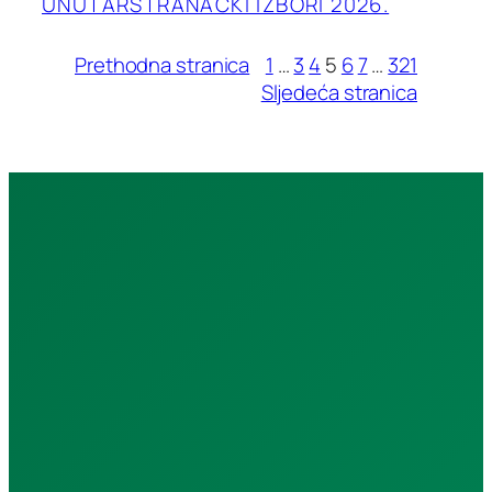
UNUTARSTRANAČKI IZBORI 2026.
Prethodna stranica
1
…
3
4
5
6
7
…
321
Sljedeća stranica