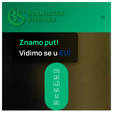
Idi
na
sadržaj
Znamo put!
Vidimo se u
EU!
PRI
DR
UŽI
NA
M
SE!