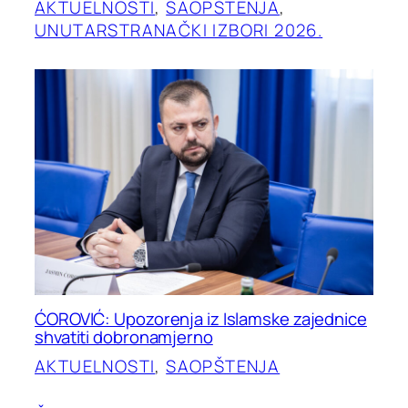
AKTUELNOSTI
, 
SAOPŠTENJA
, 
UNUTARSTRANAČKI IZBORI 2026.
ĆOROVIĆ: Upozorenja iz Islamske zajednice
shvatiti dobronamjerno
AKTUELNOSTI
, 
SAOPŠTENJA