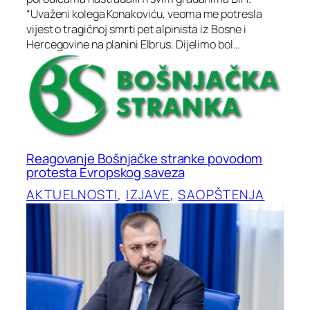
“Uvaženi kolega Konakoviću, veoma me potresla
vijest o tragičnoj smrti pet alpinista iz Bosne i
Hercegovine na planini Elbrus. Dijelimo bol…
Reagovanje Bošnjačke stranke povodom
protesta Evropskog saveza
AKTUELNOSTI
, 
IZJAVE
, 
SAOPŠTENJA