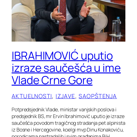
IBRAHIMOVIĆ uputio
izraze saučešća u ime
Vlade Crne Gore
AKTUELNOSTI
, 
IZJAVE
, 
SAOPŠTENJA
Potpredsjednik Vlade, ministar vanjskih poslova i
predsjednik BS, mr Ervin Ibrahimović uputio je izraze
saučešća povodom tragičnog stradanja pet alpinista
iz Bosne i Hercegovine, koelgi mvp Dinu Konakoviću,
porodicama nastradalih i svim građanima BiH.