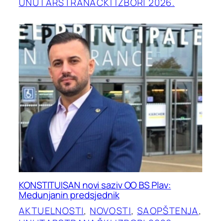
UNUTARSTRANAČKI IZBORI 2026.
KONSTITUISAN novi saziv OO BS Plav:
Medunjanin predsjednik
AKTUELNOSTI
, 
NOVOSTI
, 
SAOPŠTENJA
, 