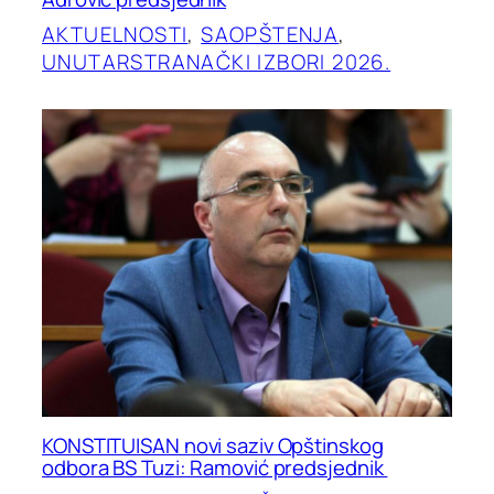
AKTUELNOSTI
, 
SAOPŠTENJA
, 
UNUTARSTRANAČKI IZBORI 2026.
KONSTITUISAN novi saziv Opštinskog
odbora BS Tuzi: Ramović predsjednik