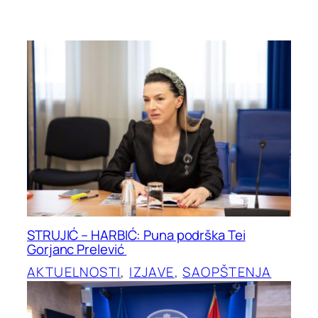
STRUJIĆ – HARBIĆ: Puna podrška Tei
Gorjanc Prelević
AKTUELNOSTI
, 
IZJAVE
, 
SAOPŠTENJA