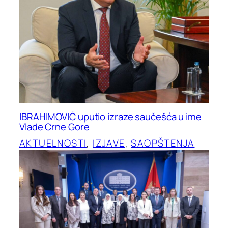
IBRAHIMOVIĆ uputio izraze saučešća u ime
Vlade Crne Gore
AKTUELNOSTI
, 
IZJAVE
, 
SAOPŠTENJA