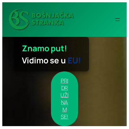
Idi
na
sadržaj
Znamo put!
Vidimo se u
EU!
PRI
DR
UŽI
NA
M
SE!