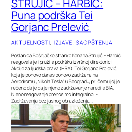
STRUJIĆ – HARBIĆ:
Puna podrška Tei
Gorjanc Prelević
AKTUELNOSTI
, 
IZJAVE
, 
SAOPŠTENJA
Poslanica Bošnjačke stranke Kenana Strujić – Harbić
reagovala je i pružila podršku izvršnoj direktorici
Akcije za ljudska prava (HRA), Tei Gorjanc Prelević,
koja je ponovo danas ponovo zadržana na
Aerodromu „Nikola Tesla“ u Beogradu, pri čemu joj je
rečeno da je da je njeno zadržavanje naredila BIA.
Njeno reagovanje prenosimo integralno: -
Zadržavanja bez jasnog obrazloženja,…