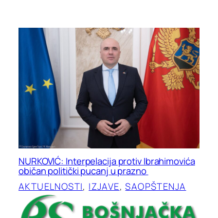
NURKOVIĆ: Interpelacija protiv Ibrahimovića
običan politički pucanj u prazno
AKTUELNOSTI
, 
IZJAVE
, 
SAOPŠTENJA