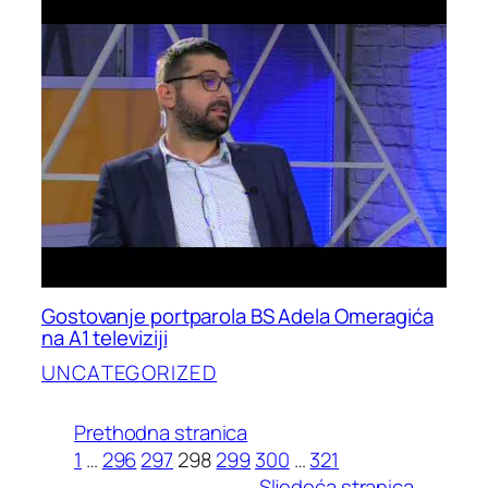
Gostovanje portparola BS Adela Omeragića
na A1 televiziji
UNCATEGORIZED
Prethodna stranica
1
…
296
297
298
299
300
…
321
Sljedeća stranica