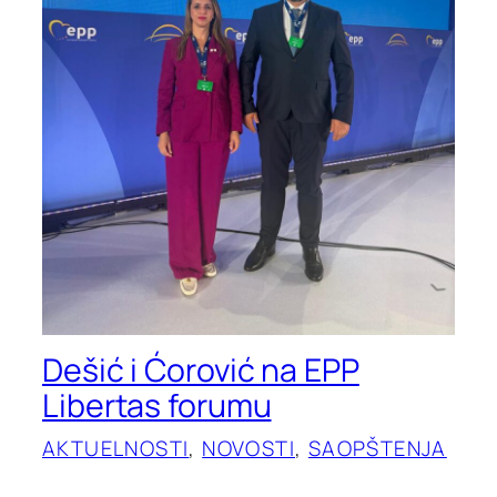
Dešić i Ćorović na EPP
Libertas forumu
AKTUELNOSTI
, 
NOVOSTI
, 
SAOPŠTENJA