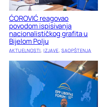
ĆOROVIĆ reagovao
povodom ispisivanja
nacionalističkog grafita u
Bijelom Polju
AKTUELNOSTI
, 
IZJAVE
, 
SAOPŠTENJA