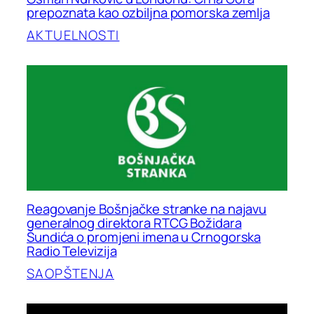
prepoznata kao ozbiljna pomorska zemlja
AKTUELNOSTI
Reagovanje Bošnjačke stranke na najavu
generalnog direktora RTCG Božidara
Šundića o promjeni imena u Crnogorska
Radio Televizija
SAOPŠTENJA