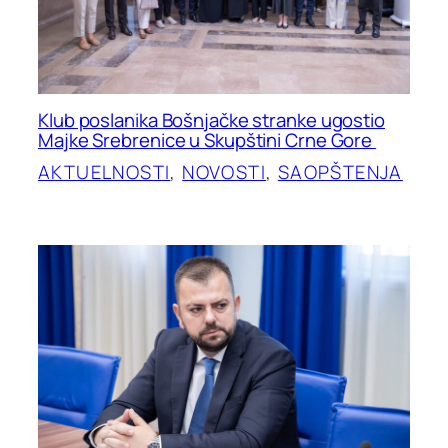
Klub poslanika Bošnjačke stranke ugostio
Majke Srebrenice u Skupštini Crne Gore
AKTUELNOSTI
, 
NOVOSTI
, 
SAOPŠTENJA