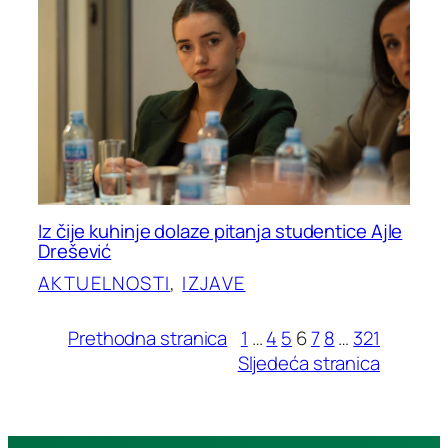
Iz čije kuhinje dolaze pitanja studentice Ajle
Drešević
AKTUELNOSTI
, 
IZJAVE
Prethodna stranica
1
…
4
5
6
7
8
…
321
Sljedeća stranica