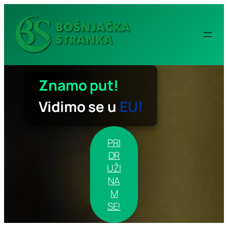
Idi
na
sadržaj
Znamo put!
Vidimo se u
EU!
PRI
DR
UŽI
NA
M
SE!