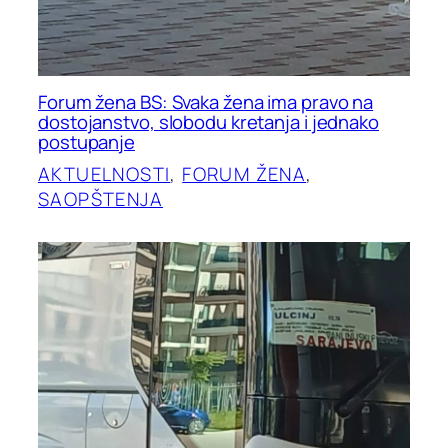
Forum žena BS: Svaka žena ima pravo na
dostojanstvo, slobodu kretanja i jednako
postupanje
AKTUELNOSTI
, 
FORUM ŽENA
, 
SAOPŠTENJA