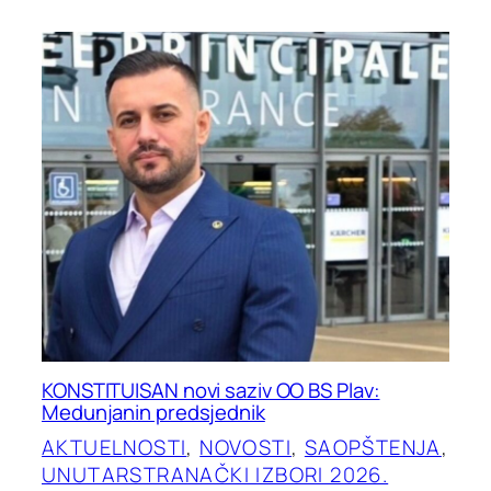
KONSTITUISAN novi saziv OO BS Plav:
Medunjanin predsjednik
AKTUELNOSTI
, 
NOVOSTI
, 
SAOPŠTENJA
, 
UNUTARSTRANAČKI IZBORI 2026.