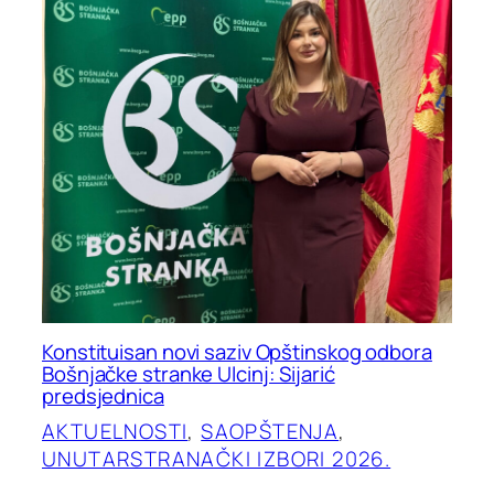
Konstituisan novi saziv Opštinskog odbora
Bošnjačke stranke Ulcinj: Sijarić
predsjednica
AKTUELNOSTI
, 
SAOPŠTENJA
, 
UNUTARSTRANAČKI IZBORI 2026.