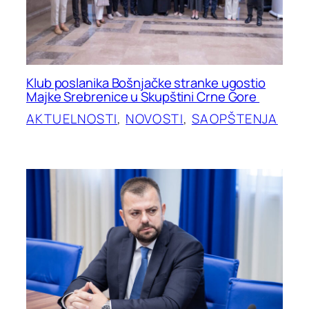
Klub poslanika Bošnjačke stranke ugostio
Majke Srebrenice u Skupštini Crne Gore
AKTUELNOSTI
, 
NOVOSTI
, 
SAOPŠTENJA