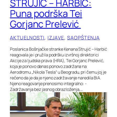
STRUJIĆ – HARBIĆ:
Puna podrška Tei
Gorjanc Prelević
AKTUELNOSTI
, 
IZJAVE
, 
SAOPŠTENJA
Poslanica Bošnjačke stranke Kenana Strujić – Harbić
reagovala je i pružila podršku izvršnoj direktorici
Akcije za ljudska prava (HRA), Tei Gorjanc Prelević,
koja je ponovo danas ponovo zadržana na
Aerodromu „Nikola Tesla“ u Beogradu, pri čemu joj je
rečeno da je da je njeno zadržavanje naredila BIA.
Njeno reagovanje prenosimo integralno: -
Zadržavanja bez jasnog obrazloženja,…