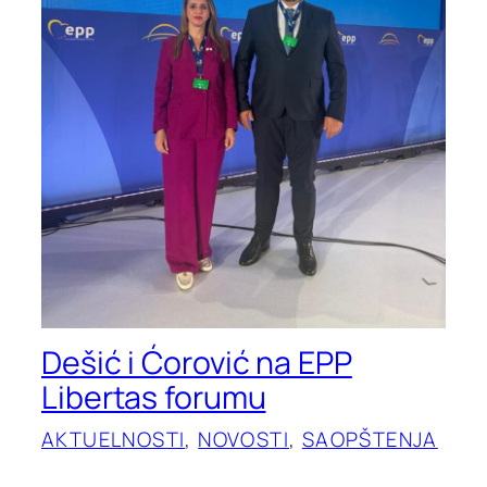
Dešić i Ćorović na EPP
Libertas forumu
AKTUELNOSTI
, 
NOVOSTI
, 
SAOPŠTENJA