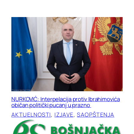
NURKOVIĆ: Interpelacija protiv Ibrahimovića
običan politički pucanj u prazno
AKTUELNOSTI
, 
IZJAVE
, 
SAOPŠTENJA