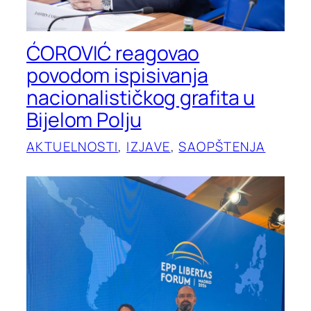
ĆOROVIĆ reagovao
povodom ispisivanja
nacionalističkog grafita u
Bijelom Polju
AKTUELNOSTI
, 
IZJAVE
, 
SAOPŠTENJA