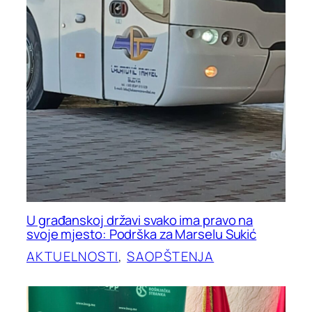
U građanskoj državi svako ima pravo na
svoje mjesto: Podrška za Marselu Sukić
AKTUELNOSTI
, 
SAOPŠTENJA