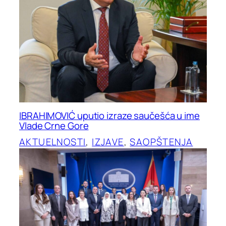
IBRAHIMOVIĆ uputio izraze saučešća u ime
Vlade Crne Gore
AKTUELNOSTI
, 
IZJAVE
, 
SAOPŠTENJA