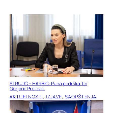
STRUJIĆ – HARBIĆ: Puna podrška Tei
Gorjanc Prelević
AKTUELNOSTI
, 
IZJAVE
, 
SAOPŠTENJA