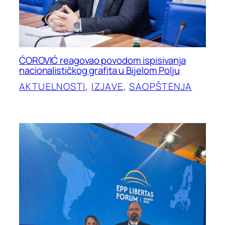
ĆOROVIĆ reagovao povodom ispisivanja
nacionalističkog grafita u Bijelom Polju
AKTUELNOSTI
, 
IZJAVE
, 
SAOPŠTENJA