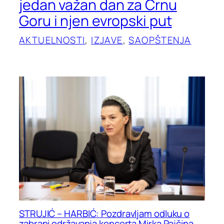
jedan važan dan za Crnu
Goru i njen evropski put
AKTUELNOSTI
, 
IZJAVE
, 
SAOPŠTENJA
STRUJIĆ – HARBIĆ: Pozdravljam odluku o
zabrani održavanja koncerta Mirka Pajčina