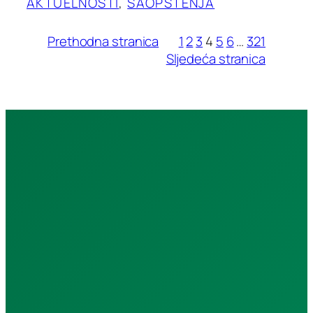
AKTUELNOSTI
, 
SAOPŠTENJA
Prethodna stranica
1
2
3
4
5
6
…
321
Sljedeća stranica