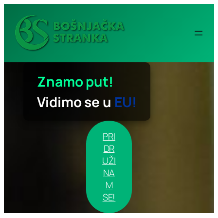
Idi
na
sadržaj
Znamo put!
Vidimo se u
EU!
PRI
DR
UŽI
NA
M
SE!