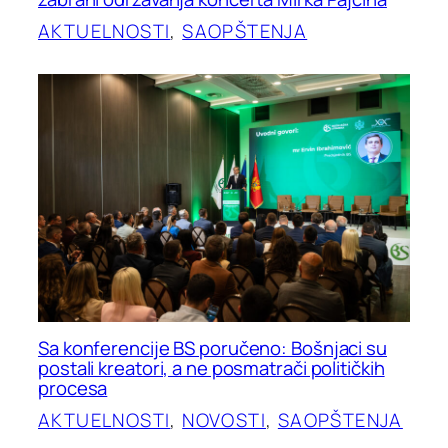
AKTUELNOSTI
, 
SAOPŠTENJA
Sa konferencije BS poručeno: Bošnjaci su
postali kreatori, a ne posmatrači političkih
procesa
AKTUELNOSTI
, 
NOVOSTI
, 
SAOPŠTENJA