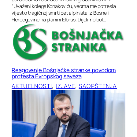
“Uvaženi kolega Konakoviću, veoma me potresla
vijest o tragičnoj smrti pet alpinista iz Bosne i
Hercegovine na planini Elbrus. Dijelimo bol…
Reagovanje Bošnjačke stranke povodom
protesta Evropskog saveza
AKTUELNOSTI
, 
IZJAVE
, 
SAOPŠTENJA