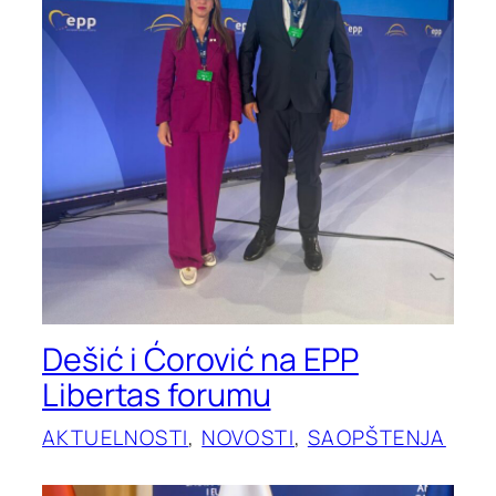
Dešić i Ćorović na EPP
Libertas forumu
AKTUELNOSTI
, 
NOVOSTI
, 
SAOPŠTENJA