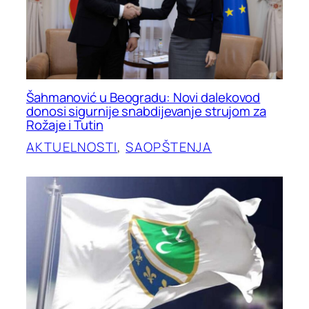
Šahmanović u Beogradu: Novi dalekovod
donosi sigurnije snabdijevanje strujom za
Rožaje i Tutin
AKTUELNOSTI
, 
SAOPŠTENJA