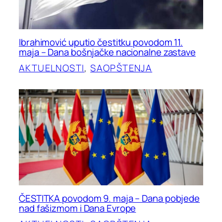
Ibrahimović uputio čestitku povodom 11.
maja – Dana bošnjačke nacionalne zastave
AKTUELNOSTI
, 
SAOPŠTENJA
ČESTITKA povodom 9. maja – Dana pobjede
nad fašizmom i Dana Evrope