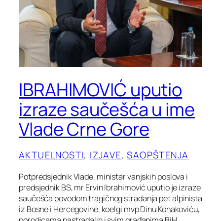
IBRAHIMOVIĆ uputio
izraze saučešća u ime
Vlade Crne Gore
AKTUELNOSTI
, 
IZJAVE
, 
SAOPŠTENJA
Potpredsjednik Vlade, ministar vanjskih poslova i
predsjednik BS, mr Ervin Ibrahimović uputio je izraze
saučešća povodom tragičnog stradanja pet alpinista
iz Bosne i Hercegovine, koelgi mvp Dinu Konakoviću,
porodicama nastradalih i svim građanima BiH.