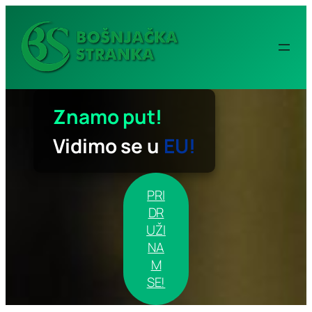
Idi
na
sadržaj
Znamo put!
Vidimo se u
EU!
PRI
DR
UŽI
NA
M
SE!