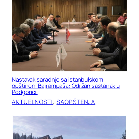
Nastavak saradnje sa istanbulskom
opštinom Bajrampaša: Održan sastanak u
Podgorici
AKTUELNOSTI
, 
SAOPŠTENJA