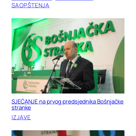
SAOPŠTENJA
SJEĆANJE na prvog predsjednika Bošnjačke
stranke
IZJAVE