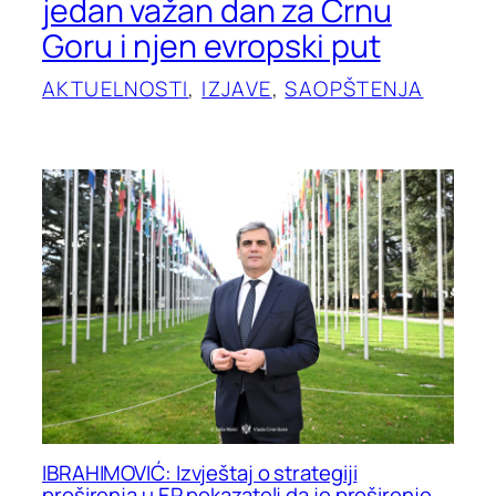
jedan važan dan za Crnu
Goru i njen evropski put
AKTUELNOSTI
, 
IZJAVE
, 
SAOPŠTENJA
IBRAHIMOVIĆ: Izvještaj o strategiji
proširenja u EP pokazatelj da je proširenje