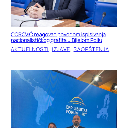
ĆOROVIĆ reagovao povodom ispisivanja
nacionalističkog grafita u Bijelom Polju
AKTUELNOSTI
, 
IZJAVE
, 
SAOPŠTENJA