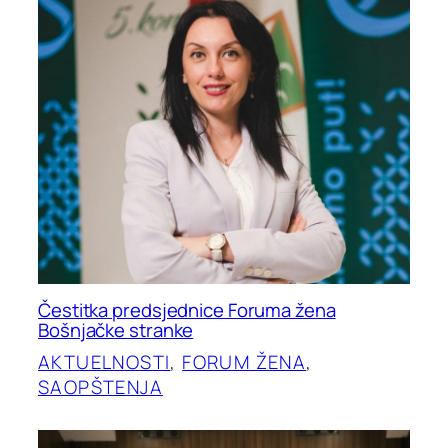
Čestitka predsjednice Foruma žena
Bošnjačke stranke
AKTUELNOSTI
, 
FORUM ŽENA
, 
SAOPŠTENJA