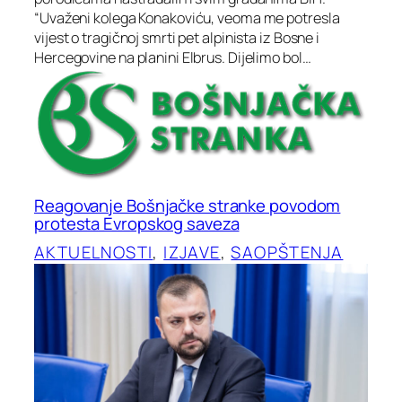
“Uvaženi kolega Konakoviću, veoma me potresla
vijest o tragičnoj smrti pet alpinista iz Bosne i
Hercegovine na planini Elbrus. Dijelimo bol…
Reagovanje Bošnjačke stranke povodom
protesta Evropskog saveza
AKTUELNOSTI
, 
IZJAVE
, 
SAOPŠTENJA