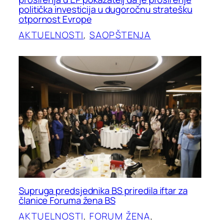
politička investicija u dugoročnu stratešku
otpornost Evrope
AKTUELNOSTI
, 
SAOPŠTENJA
Supruga predsjednika BS priredila iftar za
članice Foruma žena BS
AKTUELNOSTI
, 
FORUM ŽENA
, 