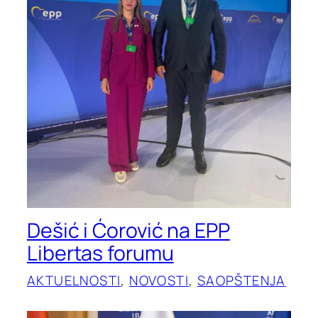
Dešić i Ćorović na EPP
Libertas forumu
AKTUELNOSTI
, 
NOVOSTI
, 
SAOPŠTENJA