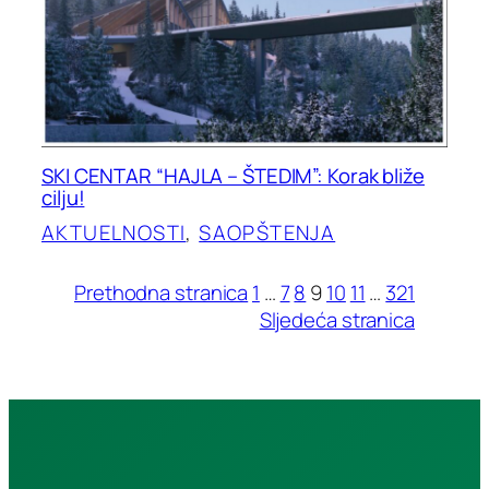
SKI CENTAR “HAJLA – ŠTEDIM”: Korak bliže
cilju!
AKTUELNOSTI
, 
SAOPŠTENJA
Prethodna stranica
1
…
7
8
9
10
11
…
321
Sljedeća stranica