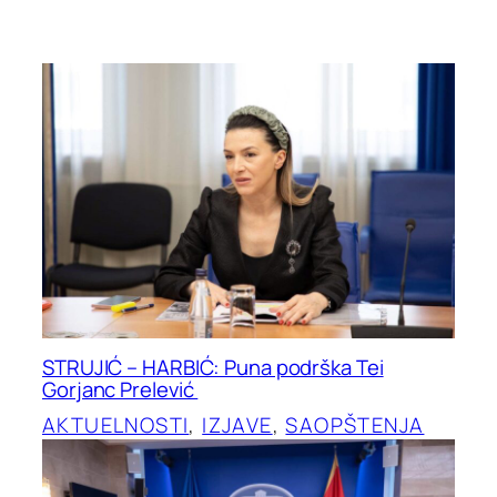
STRUJIĆ – HARBIĆ: Puna podrška Tei
Gorjanc Prelević
AKTUELNOSTI
, 
IZJAVE
, 
SAOPŠTENJA