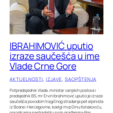
IBRAHIMOVIĆ uputio
izraze saučešća u ime
Vlade Crne Gore
AKTUELNOSTI
, 
IZJAVE
, 
SAOPŠTENJA
Potpredsjednik Vlade, ministar vanjskih poslova i
predsjednik BS, mr Ervin Ibrahimović uputio je izraze
saučešća povodom tragičnog stradanja pet alpinista
iz Bosne i Hercegovine, koelgi mvp Dinu Konakoviću,
porodicama nastradalih i svim građanima BiH.