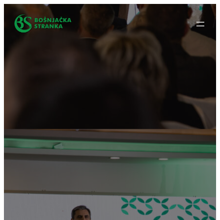
Idi
na
sadržaj