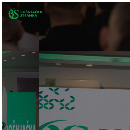
Idi
na
sadržaj