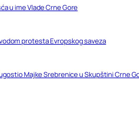
ća u ime Vlade Crne Gore
ovodom protesta Evropskog saveza
 ugostio Majke Srebrenice u Skupštini Crne G