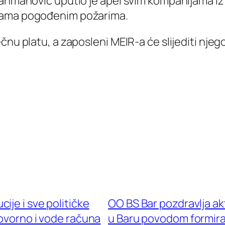
Šahmanović uputio je apel svim kompanijama iz 
icama pogođenim požarima.
čnu platu, a zaposleni MEIR-a će slijediti njeg
je i sve političke
OO BS Bar pozdravlja a
ovorno i vode računa
u Baru povodom formira