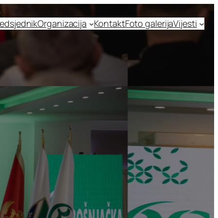
edsjednik
Organizacija
Kontakt
Foto galerija
Vijesti