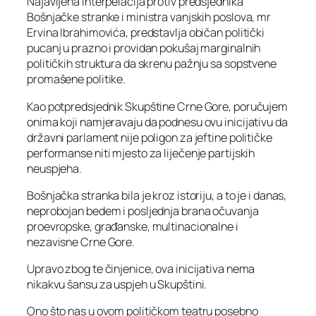
Najavljena interpelacija protiv predsjednika
Bošnjačke stranke i ministra vanjskih poslova, mr
Ervina Ibrahimovića, predstavlja običan politički
pucanj u prazno i providan pokušaj marginalnih
političkih struktura da skrenu pažnju sa sopstvene
promašene politike.
Kao potpredsjednik Skupštine Crne Gore, poručujem
onima koji namjeravaju da podnesu ovu inicijativu da
državni parlament nije poligon za jeftine političke
performanse niti mjesto za liječenje partijskih
neuspjeha.
Bošnjačka stranka bila je kroz istoriju, a to je i danas,
neprobojan bedem i posljednja brana očuvanja
proevropske, građanske, multinacionalne i
nezavisne Crne Gore.
Upravo zbog te činjenice, ova inicijativa nema
nikakvu šansu za uspjeh u Skupštini.
Ono što nas u ovom političkom teatru posebno