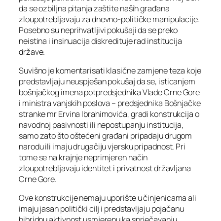
da se ozbiljna pitanja zaštite naših građana
zloupotrebljavaju za dnevno-političke manipulacije.
Posebno su neprihvatljivi pokušaji da se preko
neistina i insinuacija diskredituje rad institucija
države.
Suvišno je komentarisati klasične zamjene teza koje
predstavljaju neuspješan pokušaj da se, isticanjem
bošnjačkog imena potpredsjednika Vlade Crne Gore
i ministra vanjskih poslova – predsjednika Bošnjačke
stranke mr Ervina Ibrahimovića, gradi konstrukcija o
navodnoj pasivnosti ili nepostupanju institucija,
samo zato što oštećeni građani pripadaju drugom
narodu ili imaju drugačiju vjersku pripadnost. Pri
tome se na krajnje neprimjeren način
zloupotrebljavaju identitet i privatnost državljana
Crne Gore.
Ove konstrukcije nemaju uporište u činjenicama ali
imaju jasan politički cilj i predstavljaju pojačanu
hibridnu aktivnost usmjerenu ka sprječavanju