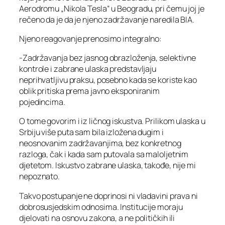
Aerodromu „Nikola Tesla“ u Beogradu, pri čemu joj je
rečeno da je da je njeno zadržavanje naredila BIA.
Njeno reagovanje prenosimo integralno:
-Zadržavanja bez jasnog obrazloženja, selektivne
kontrole i zabrane ulaska predstavljaju
neprihvatljivu praksu, posebno kada se koriste kao
oblik pritiska prema javno eksponiranim
pojedincima.
O tome govorim i iz ličnog iskustva. Prilikom ulaska u
Srbiju više puta sam bila izložena dugim i
neosnovanim zadržavanjima, bez konkretnog
razloga, čak i kada sam putovala sa maloljetnim
djetetom. Iskustvo zabrane ulaska, takođe, nije mi
nepoznato.
Takvo postupanje ne doprinosi ni vladavini prava ni
dobrosusjedskim odnosima. Institucije moraju
djelovati na osnovu zakona, a ne političkih ili