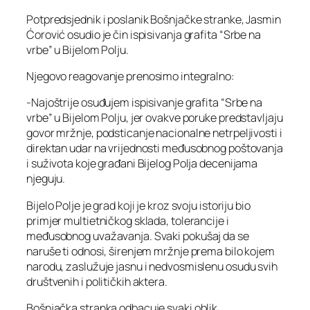
Potpredsjednik i poslanik Bošnjačke stranke, Jasmin
Ćorović osudio je čin ispisivanja grafita “Srbe na
vrbe” u Bijelom Polju.
Njegovo reagovanje prenosimo integralno:
-Najoštrije osuđujem ispisivanje grafita “Srbe na
vrbe” u Bijelom Polju, jer ovakve poruke predstavljaju
govor mržnje, podsticanje nacionalne netrpeljivosti i
direktan udar na vrijednosti međusobnog poštovanja
i suživota koje građani Bijelog Polja decenijama
njeguju.
Bijelo Polje je grad koji je kroz svoju istoriju bio
primjer multietničkog sklada, tolerancije i
međusobnog uvažavanja. Svaki pokušaj da se
naruše ti odnosi, širenjem mržnje prema bilo kojem
narodu, zaslužuje jasnu i nedvosmislenu osudu svih
društvenih i političkih aktera.
Bošnjačka stranka odbacuje svaki oblik