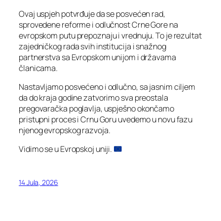
Ovaj uspjeh potvrđuje da se posvećen rad,
sprovedene reforme i odlučnost Crne Gore na
evropskom putu prepoznaju i vrednuju. To je rezultat
zajedničkog rada svih institucija i snažnog
partnerstva sa Evropskom unijom i državama
članicama.
Nastavljamo posvećeno i odlučno, sa jasnim ciljem
da do kraja godine zatvorimo sva preostala
pregovaračka poglavlja, uspješno okončamo
pristupni proces i Crnu Goru uvedemo u novu fazu
njenog evropskog razvoja.
Vidimo se u Evropskoj uniji.
14 Jula, 2026