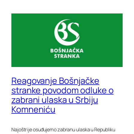
Reagovanje Bošnjačke
stranke povodom odluke o
zabrani ulaska u Srbiju
Komneniću
Najoštrije osuđujemo zabranu ulaska u Republiku