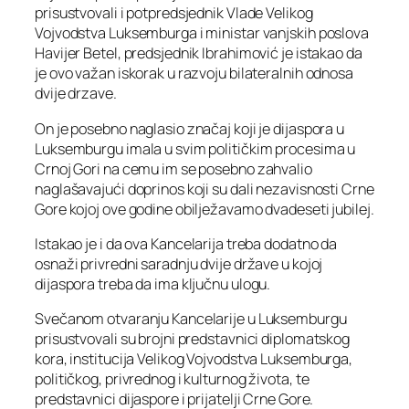
prisustvovali i potpredsjednik Vlade Velikog
Vojvodstva Luksemburga i ministar vanjskih poslova
Havijer Betel, predsjednik Ibrahimović je istakao da
je ovo važan iskorak u razvoju bilateralnih odnosa
dvije drzave.
On je posebno naglasio značaj koji je dijaspora u
Luksemburgu imala u svim političkim procesima u
Crnoj Gori na cemu im se posebno zahvalio
naglašavajući doprinos koji su dali nezavisnosti Crne
Gore kojoj ove godine obilježavamo dvadeseti jubilej.
Istakao je i da ova Kancelarija treba dodatno da
osnaži privredni saradnju dvije države u kojoj
dijaspora treba da ima ključnu ulogu.
Svečanom otvaranju Kancelarije u Luksemburgu
prisustvovali su brojni predstavnici diplomatskog
kora, institucija Velikog Vojvodstva Luksemburga,
političkog, privrednog i kulturnog života, te
predstavnici dijaspore i prijatelji Crne Gore.