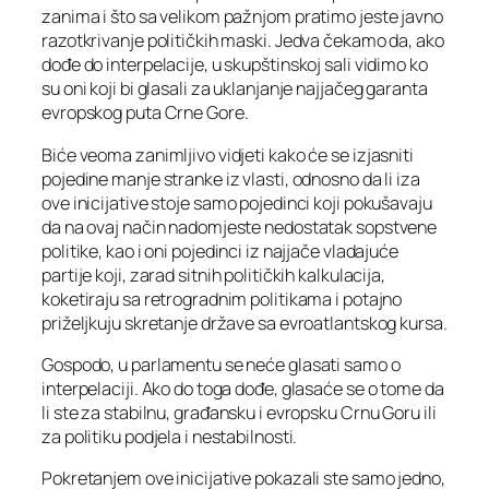
zanima i što sa velikom pažnjom pratimo jeste javno
razotkrivanje političkih maski. Jedva čekamo da, ako
dođe do interpelacije, u skupštinskoj sali vidimo ko
su oni koji bi glasali za uklanjanje najjačeg garanta
evropskog puta Crne Gore.
Biće veoma zanimljivo vidjeti kako će se izjasniti
pojedine manje stranke iz vlasti, odnosno da li iza
ove inicijative stoje samo pojedinci koji pokušavaju
da na ovaj način nadomjeste nedostatak sopstvene
politike, kao i oni pojedinci iz najjače vladajuće
partije koji, zarad sitnih političkih kalkulacija,
koketiraju sa retrogradnim politikama i potajno
priželjkuju skretanje države sa evroatlantskog kursa.
Gospodo, u parlamentu se neće glasati samo o
interpelaciji. Ako do toga dođe, glasaće se o tome da
li ste za stabilnu, građansku i evropsku Crnu Goru ili
za politiku podjela i nestabilnosti.
Pokretanjem ove inicijative pokazali ste samo jedno,