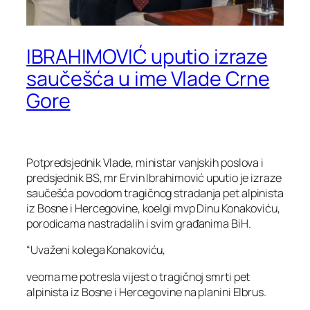
IBRAHIMOVIĆ uputio izraze
saučešća u ime Vlade Crne
Gore
Potpredsjednik Vlade, ministar vanjskih poslova i
predsjednik BS, mr Ervin Ibrahimović uputio je izraze
saučešća povodom tragičnog stradanja pet alpinista
iz Bosne i Hercegovine, koelgi mvp Dinu Konakoviću,
porodicama nastradalih i svim građanima BiH.
“Uvaženi kolega Konakoviću,
veoma me potresla vijest o tragičnoj smrti pet
alpinista iz Bosne i Hercegovine na planini Elbrus.