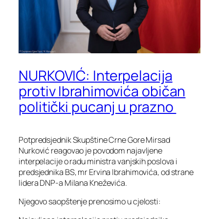
NURKOVIĆ: Interpelacija
protiv Ibrahimovića običan
politički pucanj u prazno
Potpredsjednik Skupštine Crne Gore Mirsad
Nurković reagovao je povodom najavljene
interpelacije o radu ministra vanjskih poslova i
predsjednika BS, mr Ervina Ibrahimovića, od strane
lidera DNP-a Milana Kneževića.
Njegovo saopštenje prenosimo u cjelosti: