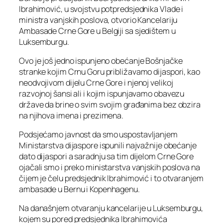
Ibrahimović, u svojstvu potpredsjednika Vlade i
ministra vanjskih poslova, otvorio Kancelariju
Ambasade Crne Gore u Belgiji sa sjedištem u
Luksemburgu.
Ovo je još jedno ispunjeno obećanje Bošnjačke
stranke kojim Crnu Goru približavamo dijaspori, kao
neodvojivom dijelu Crne Gore i njenoj velikoj
razvojnoj šansi ali i kojim ispunjavamo obavezu
države da brine o svim svojim građanima bez obzira
na njihova imena i prezimena.
Podsjećamo javnost da smo uspostavljanjem
Ministarstva dijaspore ispunili najvažnije obećanje
dato dijaspori a saradnju sa tim dijelom Crne Gore
ojačali smo i preko ministarstva vanjskih poslova na
čijem je čelu predsjednik Ibrahimović i to otvaranjem
ambasade u Bernu i Kopenhagenu.
Na današnjem otvaranju kancelarije u Luksemburgu,
kojem su pored predsjednika Ibrahimovića