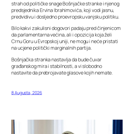
strah od političke snage Bošnjačke stranke i njenog
predsjednika Ervina Ibrahimovića, koji vodi jasnu,
predvidivu i dosljedno proevropsku vanjsku politiku.
Bilo kakvi zakulisni dogovori padaju pred činjenicom
da parlamentarna većina, ali i opozicija koja želi
Crnu Goru u Evropskoj uniji, ne mogu i neće pristati
na ucjene politički marginalnih partija.
Bošnjačka stranka nastavlja da bude čuvar
građanskog mira i stabilnosti, a vi slobodno
nastavite da prebrojavate glasove kojih nemate.
8 Augusta, 2026