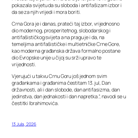
pokazala svijetu da su sloboda i antifašizam izbor i
da se za njih vrijedi i mora boriti.
Crna Gora je i danas, prateći taj izbor, vrijednosno
dio modernog, prosperitetnog, slobodarskog i
antifašističkog svijeta a na pragu je i da, na
temeljima antifašističke i multietničke Crne Gore,
kao moderna građanska država formalno postane
dio Evropske unije u čijoj su srži upravo te
vrijednosti.
Vjerujući u takvu Crnu Goru još jednom svim
građankama i građanima čestitam 13. jul, Dan
državnosti, ali i dan slobode, dan antifasizma, dan
jedinstva, dan jednakosti i dan napretka.”, navodi se u
čestitki Ibrahimovića.
13 Jula, 2026