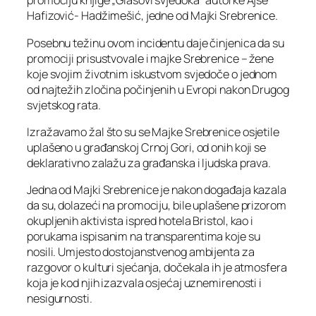
promociju knjige „Glasovi svjedoka“ autorke Ajše
Hafizović- Hadžimešić, jedne od Majki Srebrenice.
Posebnu težinu ovom incidentu daje činjenica da su
promociji prisustvovale i majke Srebrenice – žene
koje svojim životnim iskustvom svjedoče o jednom
od najtežih zločina počinjenih u Evropi nakon Drugog
svjetskog rata.
Izražavamo žal što su se Majke Srebrenice osjetile
uplašeno u građanskoj Crnoj Gori, od onih koji se
deklarativno zalažu za građanska i ljudska prava.
Jedna od Majki Srebrenice je nakon događaja kazala
da su, dolazeći na promociju, bile uplašene prizorom
okupljenih aktivista ispred hotela Bristol, kao i
porukama ispisanim na transparentima koje su
nosili. Umjesto dostojanstvenog ambijenta za
razgovor o kulturi sjećanja, dočekala ih je atmosfera
koja je kod njih izazvala osjećaj uznemirenosti i
nesigurnosti.