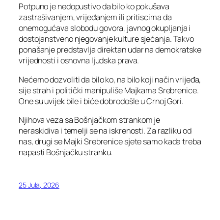
Potpuno je nedopustivo da bilo ko pokušava
zastrašivanjem, vrijeđanjem ili pritiscima da
onemogućava slobodu govora, javnog okupljanja i
dostojanstveno njegovanje kulture sjećanja. Takvo
ponašanje predstavlja direktan udar na demokratske
vrijednosti i osnovna ljudska prava.
Nećemo dozvoliti da bilo ko, na bilo koji način vrijeđa,
sije strah i politički manipuliše Majkama Srebrenice.
One su uvijek bile i biće dobrodošle u Crnoj Gori.
Njihova veza sa Bošnjačkom strankom je
neraskidiva i temelji se na iskrenosti. Za razliku od
nas, drugi se Majki Srebrenice sjete samo kada treba
napasti Bošnjačku stranku.
25 Jula, 2026