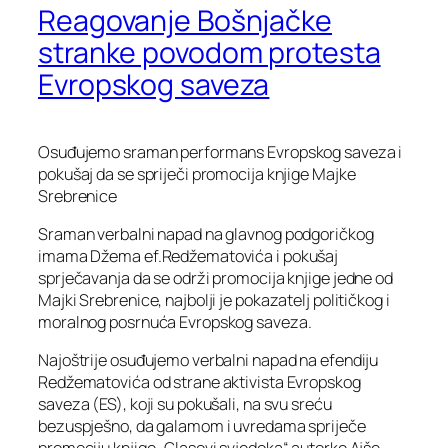
Reagovanje Bošnjačke
stranke povodom protesta
Evropskog saveza
Osuđujemo sraman performans Evropskog saveza i
pokušaj da se spriječi promocija knjige Majke
Srebrenice
Sraman verbalni napad na glavnog podgoričkog
imama Džema ef.Redžematovića i pokušaj
sprječavanja da se održi promocija knjige jedne od
Majki Srebrenice, najbolji je pokazatelj političkog i
moralnog posrnuća Evropskog saveza.
Najoštrije osuđujemo verbalni napad na efendiju
Redžematovića od strane aktivista Evropskog
saveza (ES), koji su pokušali, na svu sreću
bezuspješno, da galamom i uvredama spriječe