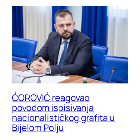
ĆOROVIĆ reagovao
povodom ispisivanja
nacionalističkog grafita u
Bijelom Polju