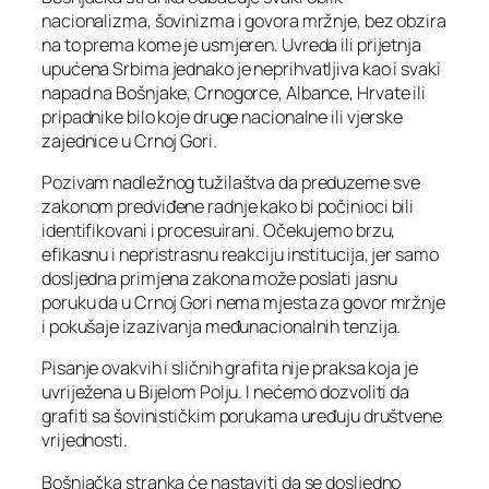
nacionalizma, šovinizma i govora mržnje, bez obzira
na to prema kome je usmjeren. Uvreda ili prijetnja
upućena Srbima jednako je neprihvatljiva kao i svaki
napad na Bošnjake, Crnogorce, Albance, Hrvate ili
pripadnike bilo koje druge nacionalne ili vjerske
zajednice u Crnoj Gori.
Pozivam nadležnog tužilaštva da preduzeme sve
zakonom predviđene radnje kako bi počinioci bili
identifikovani i procesuirani. Očekujemo brzu,
efikasnu i nepristrasnu reakciju institucija, jer samo
dosljedna primjena zakona može poslati jasnu
poruku da u Crnoj Gori nema mjesta za govor mržnje
i pokušaje izazivanja međunacionalnih tenzija.
Pisanje ovakvih i sličnih grafita nije praksa koja je
uvriježena u Bijelom Polju. I nećemo dozvoliti da
grafiti sa šovinističkim porukama uređuju društvene
vrijednosti.
Bošnjačka stranka će nastaviti da se dosljedno