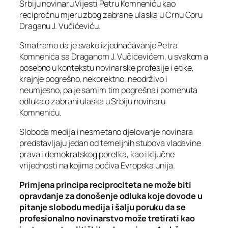
Srbiju novinaru Vijesti Petru Komneniću kao
recipročnu mjeru zbog zabrane ulaska u Crnu Goru
Draganu J. Vučićeviću.
Smatramo da je svako izjednačavanje Petra
Komnenića sa Draganom J. Vučićevićem, u svakom a
posebno u kontekstu novinarske profesije i etike,
krajnje pogrešno, nekorektno, neodrživo i
neumjesno, pa je samim tim pogrešna i pomenuta
odluka o zabrani ulaska u Srbiju novinaru
Komneniću.
Sloboda medija i nesmetano djelovanje novinara
predstavljaju jedan od temeljnih stubova vladavine
prava i demokratskog poretka, kao i ključne
vrijednosti na kojima počiva Evropska unija.
Primjena principa reciprociteta ne može biti
opravdanje za donošenje odluka koje dovode u
pitanje slobodu medija i šalju poruku da se
profesionalno novinarstvo može tretirati kao