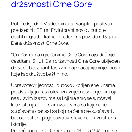
državnosti Crne Gore
Potpredsjednik Vlade, ministar vanjskih poslova i
predsjednik BS, mr Ervin Ibrahimović uputio je
čestitke građankama i građanima povodom 13. jula,
Dana državnosti Crne Gore.
“Građankama i građanima Crne Gore najsrdačnije
čestitam 13. juli, Dan državnosti Crne Gore, ubijeđen
da su sloboda i antifašizam najznačajnije vrijednosti
koje kao društvo baštinimo.
Upravo te vrijednosti, duboko ukorijenjene u nama,
predstavljaju naš kolektivni vrijednosni orjentir koji
nas u svim izazovima sa kojima smo se suočavali
kroz istoriju ali i u svim izazovima sa kojima se
suočavamo danas i sa kojima ćemo se suočavati u
budućnosti, nepogrješivo svrstava na pravu stranu
istorije.
Prateći taj orjentir Crna Gora je 13. jula 1941. godine