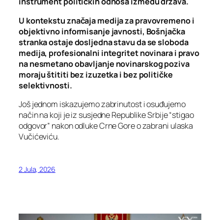
instrument političkih odnosa između država.
U kontekstu značaja medija za pravovremeno i
objektivno informisanje javnosti, Bošnjačka
stranka ostaje dosljedna stavu da se sloboda
medija, profesionalni integritet novinara i pravo
na nesmetano obavljanje novinarskog poziva
moraju štititi bez izuzetka i bez političke
selektivnosti.
Još jednom iskazujemo zabrinutost i osuđujemo
način na koji je iz susjedne Republike Srbije “stigao
odgovor” nakon odluke Crne Gore o zabrani ulaska
Vučićeviću.
2 Jula, 2026