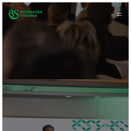
Idi
na
sadržaj