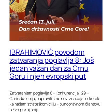
IBRAHIMOVIĆ povodom
zatvaranja poglavlja 8: Još
jedan važan dan za Crnu
Goru i njen evropski put
Zatvaranjem poglavlja 8 – Konkurencija i 29 –
Carinska unija, napravili smo novi značajan iskorak
ka našem strateškom cilju – punopravnom članstvu
u Evropskoj uniji.