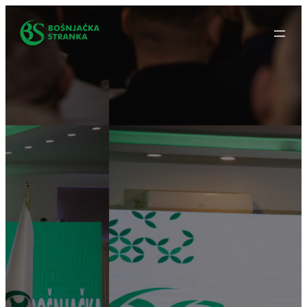
Idi
na
sadržaj