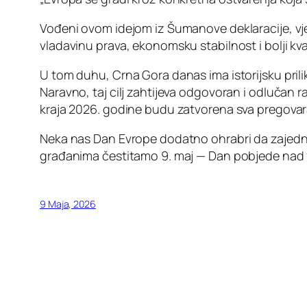
Vođeni ovom idejom iz Šumanove deklaracije, vjer
vladavinu prava, ekonomsku stabilnost i bolji kva
U tom duhu, Crna Gora danas ima istorijsku pril
Naravno, taj cilj zahtijeva odgovoran i odlučan 
kraja 2026. godine budu zatvorena sva pregovara
Neka nas Dan Evrope dodatno ohrabri da zajednič
građanima čestitamo 9. maj — Dan pobjede nad 
9 Maja, 2026