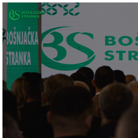
Idi
na
sadržaj