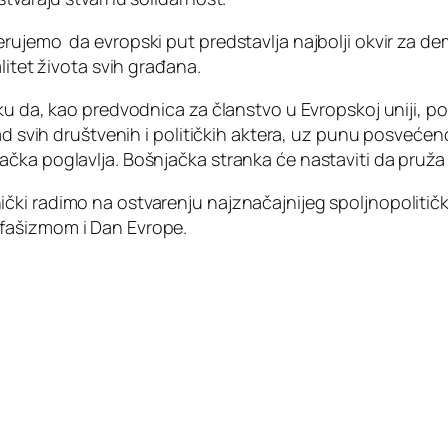
ujemo da evropski put predstavlja najbolji okvir za demo
litet života svih građana.
iku da, kao predvodnica za članstvo u Evropskoj uniji, 
rad svih društvenih i političkih aktera, uz punu posveće
čka poglavlja. Bošnjačka stranka će nastaviti da pruža 
ki radimo na ostvarenju najznačajnijeg spoljnopolitičko
fašizmom i Dan Evrope.