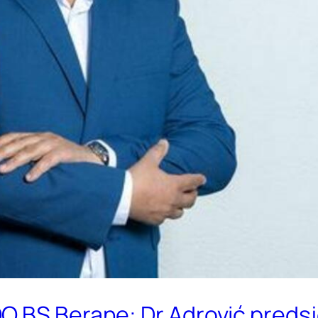
O BS Berane: Dr Adrović preds