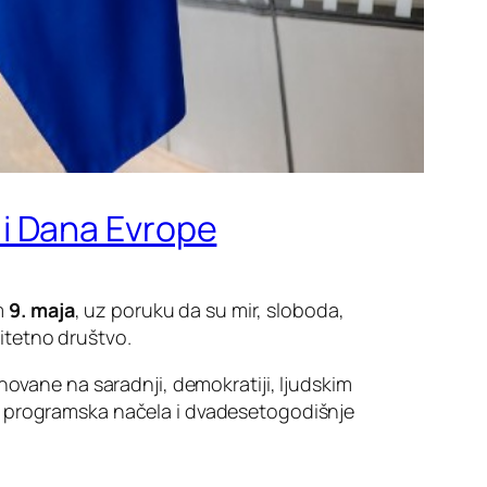
i Dana Evrope
m
9. maja
, uz poruku da su mir, sloboda,
itetno društvo.
novane na saradnji, demokratiji, ljudskim
z programska načela i dvadesetogodišnje