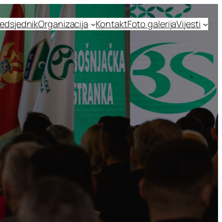
edsjednik
Organizacija
Kontakt
Foto galerija
Vijesti