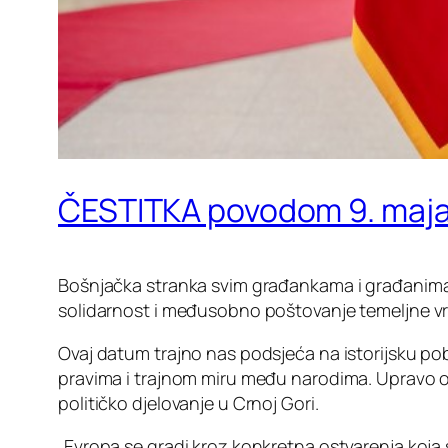
ČESTITKA povodom 9. maja
Bošnjačka stranka svim građankama i građanim
solidarnost i međusobno poštovanje temeljne vr
Ovaj datum trajno nas podsjeća na istorijsku pob
pravima i trajnom miru među narodima. Upravo o
političko djelovanje u Crnoj Gori.
„Evropa se gradi kroz konkretna ostvarenja koja 