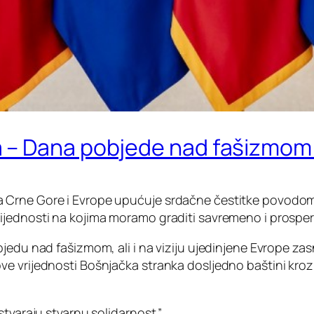
 – Dana pobjede nad fašizmom 
a Crne Gore i Evrope upućuje srdačne čestitke povodo
ijednosti na kojima moramo graditi savremeno i prosper
jedu nad fašizmom, ali i na viziju ujedinjene Evrope zas
ve vrijednosti Bošnjačka stranka dosljedno baštini kro
stvaraju stvarnu solidarnost.”