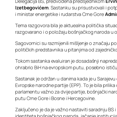
Delegacija BS, predvođena predsjednikom
Ervi
Izetbegovićem
. Sastanku su prisustvovali i po
i ministar energetike i rudarstva Crne Gore
Admi
Tema razgovora bila je aktuealna politička situa
razgovarano i o položaju bošnjačkog naroda u o
Sagovornici su razmijenili mišljenje o značaju po
političkih predstavnika u pitanjima od zajedničk
Tokom sastanka evaluiran je dosadašnji napredak 
ohrabrio BiH na evropskom putu, posebno ističu
Sastanak je održan u danima kada je u Sarajevu
Evropske narodne partije (EPP). To je bila prilik
parlamentu važno za dvije partije, bošnjački narod
putu Crne Gore i Bosne i Hercegovine.
Zaključeno je da je važno nastaviti saradnju BS i 
identiteta bošnjačkog naroda, jačanje institucij