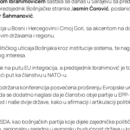
nom Ibrahimovićem
sastala se danas u Sarajevu sa pre
tpredsjednik Bošnjačke stranke J
asmin Ćorović
, poslan
r Šahmanović
.
cija u Bosni i Hercegovini i Crnoj Gori, sa akcentom na 
vim državama i regionu.
litičkog uticaja Bošnjaka kroz institucije sistema, te na
og interesa.
na putu EU integracija, a predsjednik Ibrahimović je to
ći put ka članstvu u NATO-u.
 održana konferencija posvećena proširenju Evropske un
a da se dodatno naglasi da je članstvo obje partije u EPP
 i naše dvije države, kako u afirmaciji i artikulaciji poli
SDA, kao bošnjačkih partija koje dijele zajedničke politi
a, regionalnu saradnju i evropsku budućnost država u ko