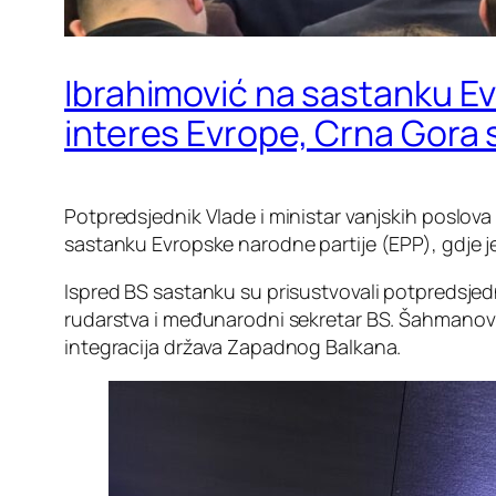
Ibrahimović na sastanku Ev
interes Evrope, Crna Gora 
Potpredsjednik Vlade i ministar vanjskih poslova
sastanku Evropske narodne partije (EPP), gdje j
Ispred BS sastanku su prisustvovali potpredsjedn
rudarstva i međunarodni sekretar BS. Šahmanov
integracija država Zapadnog Balkana.