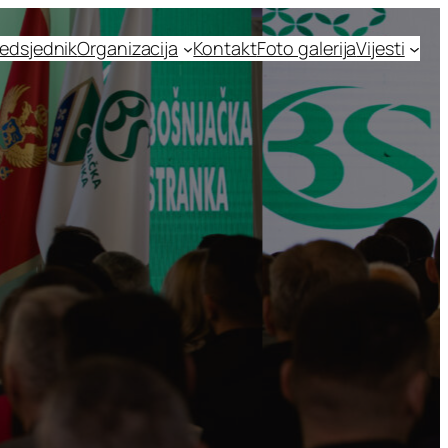
edsjednik
Organizacija
Kontakt
Foto galerija
Vijesti