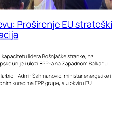
vu: Proširenje EU strateški
acija
u kapacitetu lidera Bošnjačke stranke, na
opske unije i ulozi EPP-a na Zapadnom Balkanu.
Harbić i Admir Šahmanović, ministar energetike i
dnim koracima EPP grupe, a u okviru EU