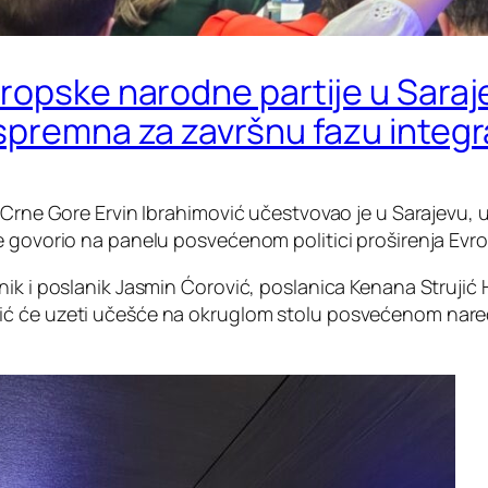
ropske narodne partije u Saraje
spremna za završnu fazu integr
 Crne Gore Ervin Ibrahimović učestvovao je u Sarajevu, 
e govorio na panelu posvećenom politici proširenja Evr
ik i poslanik Jasmin Ćorović, poslanica Kenana Strujić 
ić će uzeti učešće na okruglom stolu posvećenom nare