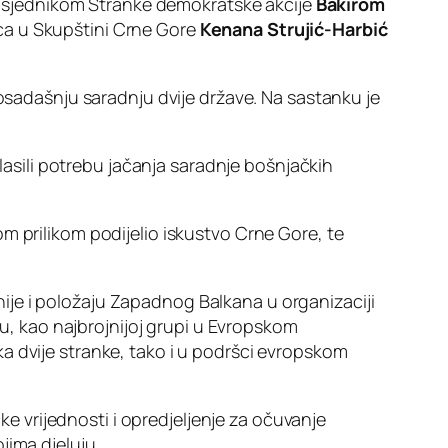
dsjednikom Stranke demokratske akcije
Bakirom
ica u Skupštini Crne Gore
Kenana Strujić-Harbić
dosadašnju saradnju dvije države. Na sastanku je
glasili potrebu jačanja saradnje bošnjačkih
m prilikom podijelio iskustvo Crne Gore, te
ije i položaju Zapadnog Balkana u organizaciji
-u, kao najbrojnijoj grupi u Evropskom
tika dvije stranke, tako i u podršci evropskom
čke vrijednosti i opredjeljenje za očuvanje
jima djeluju.