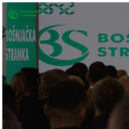
Idi
na
sadržaj