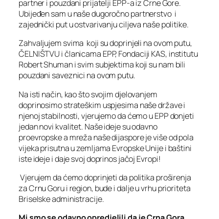
partner i pouzdani prijatelji EPP-a iz Crne Gore.
Ubijeđen sam u naše dugoročno partnerstvo i
zajednički put u ostvarivanju ciljeva naše politike.
Zahvaljujem svima koji su doprinjeli na ovom putu,
ČELNIŠTVU i članicama EPP, Fondaciji KAS, institutu
Robert Shuman i svim subjektima koji su nam bili
pouzdani saveznici na ovom putu.
Na isti način, kao što svojim djelovanjem
doprinosimo strateškim uspjesima naše države i
njenoj stabilnosti, vjerujemo da ćemo u EPP donjeti
jedan novi kvalitet. Naše ideje su odavno
proevropske a mreža naše dijaspore je više od pola
vijeka prisutna u zemljama Evropske Unije i baštini
iste ideje i daje svoj doprinos jačoj Evropi!
Vjerujem da ćemo doprinjeti da politika proširenja
za Crnu Goru i region, bude i dalje u vrhu prioriteta
Briselske administracije.
Mi smo se odavno opredjelili da je Crna Gora