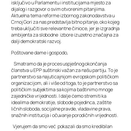
isključivo u Parlamentu i institucijama mjesto za
dijalog i razgovor o svim otvorenim pitanjiima.
Aktuelna tema reforme izbornog zakonodavstva u
Crnoj Gori za nas predstavlja bitno pitanje, oko kojeg
treba uključiti sve relevantne činioce, jer je izgradnja
ambijenta za slobodne izbore izuzetno značajna za
dalji demokratski razvoj.
Poštovane dame i gospodo,
Smatramo da je proces uspješnog okončanja
članstva u EPP suštinski važan za našu partiju. To je
partnerstvo sa najuticajnijom evropskom političkom
organizacijom, ali i više od toga, to je partnerstvo sa
političkim subjektima sa kojima baštinimo mnoge
zajedničke vrijednosti. I dalje ćemo stremiti ka
idealima demokratije, slobode pojedinca, zaštite
ličnih sloboda, socijalne pravde, vladavine prava,
snažnih institucija i očuvanje porodičnih vrijednosti.
Vjerujem da smo već pokazali da smo kredibilan