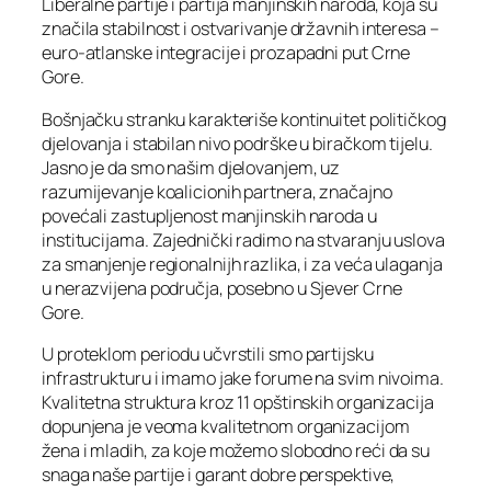
Liberalne partije i partija manjinskih naroda, koja su
značila stabilnost i ostvarivanje državnih interesa –
euro-atlanske integracije i prozapadni put Crne
Gore.
Bošnjačku stranku karakteriše kontinuitet političkog
djelovanja i stabilan nivo podrške u biračkom tijelu.
Jasno je da smo našim djelovanjem, uz
razumijevanje koalicionih partnera, značajno
povećali zastupljenost manjinskih naroda u
institucijama. Zajednički radimo na stvaranju uslova
za smanjenje regionalnijh razlika, i za veća ulaganja
u nerazvijena područja, posebno u Sjever Crne
Gore.
U proteklom periodu učvrstili smo partijsku
infrastrukturu i imamo jake forume na svim nivoima.
Kvalitetna struktura kroz 11 opštinskih organizacija
dopunjena je veoma kvalitetnom organizacijom
žena i mladih, za koje možemo slobodno reći da su
snaga naše partije i garant dobre perspektive,