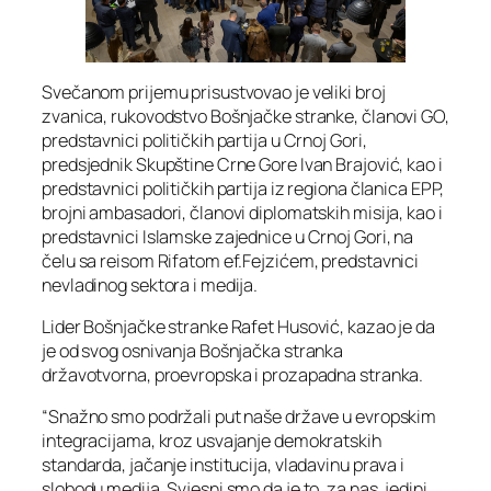
Svečanom prijemu prisustvovao je veliki broj
zvanica, rukovodstvo Bošnjačke stranke, članovi GO,
predstavnici političkih partija u Crnoj Gori,
predsjednik Skupštine Crne Gore Ivan Brajović, kao i
predstavnici političkih partija iz regiona članica EPP,
brojni ambasadori, članovi diplomatskih misija, kao i
predstavnici Islamske zajednice u Crnoj Gori, na
čelu sa reisom Rifatom ef.Fejzićem, predstavnici
nevladinog sektora i medija.
Lider Bošnjačke stranke Rafet Husović, kazao je da
je od svog osnivanja Bošnjačka stranka
državotvorna, proevropska i prozapadna stranka.
“Snažno smo podržali put naše države u evropskim
integracijama, kroz usvajanje demokratskih
standarda, jačanje institucija, vladavinu prava i
slobodu medija. Svjesni smo da je to, za nas, jedini