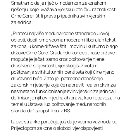
Smatramo da je riječ o modernom zakonskom
rješenju, koje uvažava vjersku i etničku raznolikost
Crne Gore i štiti prava pripadnika svih vjerskih
zajednica.
„Prateći najviše međunarodne standarde u ovoj
oblasti, dobili smo veoma moderan i liberalan tekst
zakona, u kome država štiti imovinu i kulturno blago
države Crne Gore. Građanski koncept naše države
moguće je jačati samo kroz poštovanje njene
društvene slojevitosti, vjerskog suživota i
poštovanja svih kulturnih identiteta koji čine njeno
društveno biće. Zato je i potrebno donošenje
zakonskih rješenja koja će napraviti realan okvir za
nesmetano funkcionisanje svih vjerskih zajednica i
definisanje njihovih jednakih prava, kao i obaveza, na
temelju Ustava i uz poštovanje međunarodnih
standarda”, saopštili su iz BS.
Iz ove stranke poručuju još da je veoma važno da se
Prijedlogom zakona o slobodi vjeroispovjesti