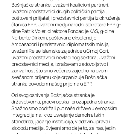
Bošnjačke stranke, uvaženi koalicioni partneri,
uvaženi predstavnici drugih političkih partija ,
poštovani priijatelji predstavnici partija iz okruženja
članica EPP, uvaženi medjunarodni sekretare EPP g-
dine Patrik Voler, direktore Fondacije KAS, g-dine
Norberte Dirkem, poštovane ekselencije
Ambasadori i predstavnici diplomatskih misija,
uvaženi Reise Islamske zajednice u Crnoj Gori,
uvaženi predstavnici nevladinog sektora, uvaženi
predstavnici medija, izražavam zadovoljstvo i
zahvalnost što smo večeras zajedno na ovom
svečanom prijemu koje organizuje Bošnjačka
stranka povodom našeg prijema u EPP.
Od svog osnivanja Bošnjačka stranka je
državotvorna, proevropska i prozapadna stranka.
Snažno smo podržali put naše države u evropskim
integracijama, kroz usvajanje demokratskih
standarda, jačanje institucija, vladavinu prava i
slobodu medija. Svjesni smo da je to, za nas, jedini