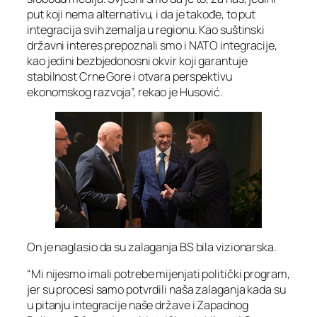
put koji nema alternativu, i da je takođe, to put
integracija svih zemalja u regionu. Kao suštinski
državni interes prepoznali smo i NATO integracije,
kao jedini bezbjedonosni okvir koji garantuje
stabilnost Crne Gore i otvara perspektivu
ekonomskog razvoja”, rekao je Husović.
On je naglasio da su zalaganja BS bila vizionarska.
“Mi nijesmo imali potrebe mijenjati politički program,
jer su procesi samo potvrdili naša zalaganja kada su
u pitanju integracije naše države i Zapadnog