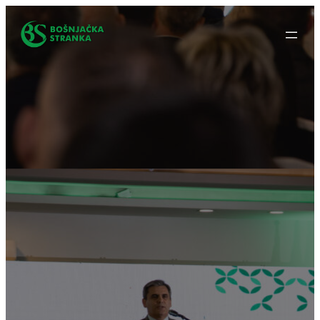
Idi
na
sadržaj