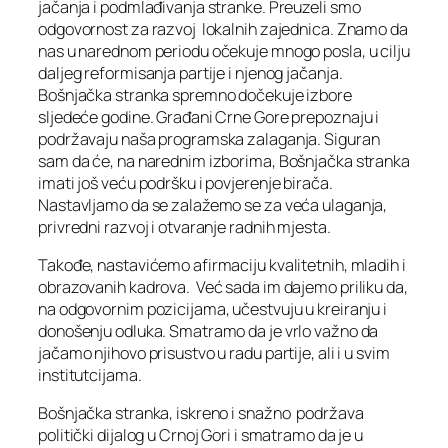
jačanja i podmlađivanja stranke. Preuzeli smo
odgovornost za razvoj lokalnih zajednica. Znamo da
nas u narednom periodu očekuje mnogo posla, u cilju
daljeg reformisanja partije i njenog jačanja.
Bošnjačka stranka spremno dočekuje izbore
sljedeće godine. Građani Crne Gore prepoznaju i
podržavaju naša programska zalaganja. Siguran
sam da će, na narednim izborima, Bošnjačka stranka
imati još veću podršku i povjerenje birača.
Nastavljamo da se zalažemo se za veća ulaganja,
privredni razvoj i otvaranje radnih mjesta.
Takođe, nastavićemo afirmaciju kvalitetnih, mladih i
obrazovanih kadrova. Već sada im dajemo priliku da,
na odgovornim pozicijama, učestvuju u kreiranju i
donošenju odluka. Smatramo da je vrlo važno da
jačamo njihovo prisustvo u radu partije, ali i u svim
institutcijama.
Bošnjačka stranka, iskreno i snažno podržava
politički dijalog u Crnoj Gori i smatramo da je u