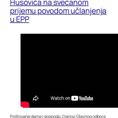
Husovića na svečanom
prijemu povodom učlanjenja
u EPP
Poštovane dame i gospodo, članovi Glavnog odbora