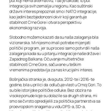
put koji nema alternativu, i da je takođe, to put
integracija svih zemalja u regionu. Kao suštinski
državni interes prepoznali smo i NATO integracije,
kao jedini bezbjedonosni okvir koji garantuje
stabilnost Crne Gore i otvara perspektivu
ekonomskog razvoja.
Slobodno možemo kazati da su naša zalaganja bila
vizionarska. Mi nijesmo imali potrebe mijenjati
politički program, jer su procesi samo potvrdili naša
zalaganja kada su u pitanju integracije naše države i
Zapadnog Balkana. Očuvanje multietničke
stabilnosti Crne Gore, sačuvane u teškim
vremenima predstavlja za nas krucijalni interes.
Bošnjačka stranka je, dva puta, 2012-te i 2016-te
godine, bila u prilici da odlučuje vlast u Crnoj Gori. To
su bile istorijske političke odluke. Bez obzira na
visoke ponude koje su dolazile sa drugih strana, mi
smo se čvrsto opredijelili za politička partnerstva sa
proevropskim snagama u vidu DPS-a, SD-a,