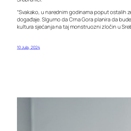
“Svakako, u narednim godinama poput ostalih ze
događaje. SIgurno da Crna Gora planira da bude di
kultura sjećanja na taj monstruozni zločin u Srebr
10 Jula, 2024