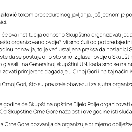
ilović
tokom proceduralnog javljanja, još jednom je p
ici.
li će ova institucija odnosno Skupština organizovati jedan
ti nešto organizovano ovdje? Mi smo čuli od potpredsjedni
godinu ponavlja, to je već ustaljena praksa da poslanic
ste da se poštuje ono što smo izglasali ovdje u Skupšti
o glasali i na Generalnoj skupštini UN, kada smo se na 
zovati primjerene događaje u Crnoj Gori i na taj način i
 Crnoj Gori, što su preuzele obavezu i za sjutra organizo
 godine će Skupština opštine Bijelo Polje organizovati obi
 Od Skupštine Crne Gore nažalost i ove godine isti slučaj
lada Crne Gore pozvanija da organizuje primjerno obilje