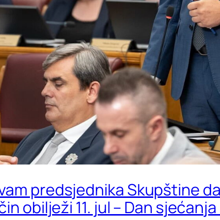
vam predsjednika Skupštine da s
n obilježi 11. jul – Dan sjećanj