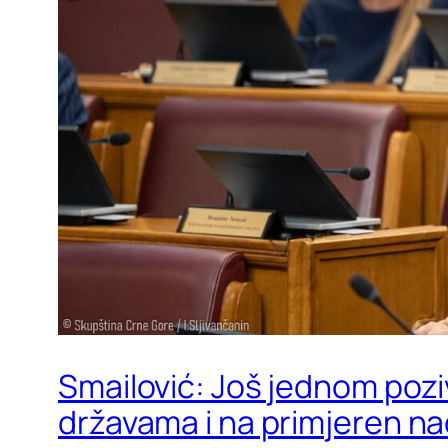
Smailović: Još jednom pozi
državama i na primjeren nači