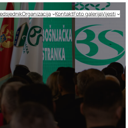
edsjednik
Organizacija
Kontakt
Foto galerija
Vijesti