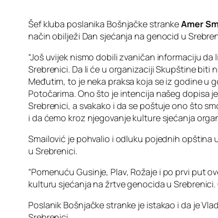
Šef kluba poslanika Bošnjačke stranke
Amer Sma
način obilježi Dan sjećanja na genocid u Srebren
“Još uvijek nismo dobili zvaničan informaciju da 
Srebrenici. Da li će u organizaciji Skupštine bi
Međutim, to je neka praksa koja se iz godine u 
Potočarima. Ono što je intencija našeg dopisa je
Srebrenici, a svakako i da se poštuje ono što sm
i da ćemo kroz njegovanje kulture sjećanja organi
Smailović je pohvalio i odluku pojednih opština u
u Srebrenici.
“Pomenuću Gusinje, Plav, Rožaje i po prvi put ove
kulturu sjećanja na žrtve genocida u Srebrenici.
Poslanik Bošnjačke stranke je istakao i da je V
Srebrenici.