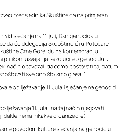
ozvao predsjednika Skuštine da na primjeran
 vid sjećanja na 11. juli, Dan genocida u
ce da će delegacija Skupštine ići u Potočare.
i Skuštine Crne Gore idu na komemoraciju u
ni prilikom usvajanja Rezolucije o genocidu u
neki način obavezali da ćemo poštovati taj datum
spoštovati sve ono što smo glasali”.
vale obilježavanje 11. Jula i sjećanje na genocid
lježavanje 11. jula i na taj način njegovati
, dakle nema nikakve organizacije”.
žavanje povodom kulture sjećanja na genocid u