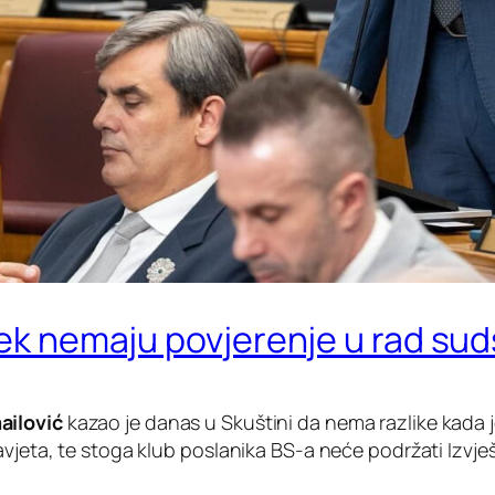
ijek nemaju povjerenje u rad su
ilović
kazao je danas u Skuštini da nema razlike kada je
avjeta, te stoga klub poslanika BS-a neće podržati Izvj