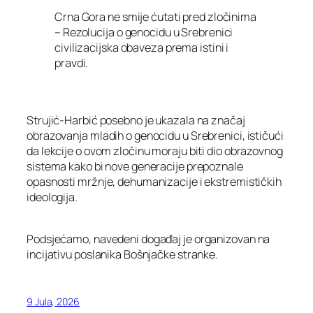
Crna Gora ne smije ćutati pred zločinima
– Rezolucija o genocidu u Srebrenici
civilizacijska obaveza prema istini i
pravdi.
Strujić-Harbić posebno je ukazala na značaj
obrazovanja mladih o genocidu u Srebrenici, ističući
da lekcije o ovom zločinu moraju biti dio obrazovnog
sistema kako bi nove generacije prepoznale
opasnosti mržnje, dehumanizacije i ekstremističkih
ideologija.
Podsjećamo, navedeni događaj je organizovan na
incijativu poslanika Bošnjačke stranke.
9 Jula, 2026