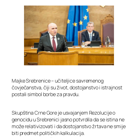
Majke Srebrenice – učiteljice savremenog
čovječanstva, čiji su život, dostojanstvo i istrajnost
postali simbol borbe za pravdu.
Skupština Crne Gore je usvajanjem Rezolucije o
genocidu u Srebrenici jasno potvrdila da se istina ne
može relativizovati i da dostojanstvo žrtava ne smije
biti predmet političkih kalkulacija.