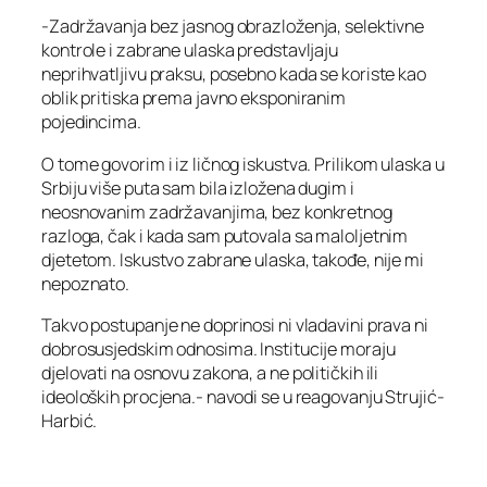
-Zadržavanja bez jasnog obrazloženja, selektivne
kontrole i zabrane ulaska predstavljaju
neprihvatljivu praksu, posebno kada se koriste kao
oblik pritiska prema javno eksponiranim
pojedincima.
O tome govorim i iz ličnog iskustva. Prilikom ulaska u
Srbiju više puta sam bila izložena dugim i
neosnovanim zadržavanjima, bez konkretnog
razloga, čak i kada sam putovala sa maloljetnim
djetetom. Iskustvo zabrane ulaska, takođe, nije mi
nepoznato.
Takvo postupanje ne doprinosi ni vladavini prava ni
dobrosusjedskim odnosima. Institucije moraju
djelovati na osnovu zakona, a ne političkih ili
ideoloških procjena.- navodi se u reagovanju Strujić-
Harbić.