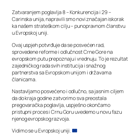
Zatvaranjem poglavlja 8 – Konkurencija i 29 –
Carinska unija, napravili smo novi značajan iskorak
ka našem strateškom cilju – punopravnom članstvu
u Evropskoj uniji.
Ovaj uspjeh potvrđuje da se posvećen rad,
sprovedene reforme i odlučnost Crne Gore na
evropskom putu prepoznaju i vrednuju. To je rezultat
zajedničkog rada svih institucija i snažnog
partnerstva sa Evropskom unijom i državama
članicama.
Nastavljamo posvećeno i odlučno, sa jasnim ciljem
da do kraja godine zatvorimo sva preostala
pregovaračka poglavlja, uspješno okončamo
pristupni proces i Crnu Goru uvedemo u novu fazu
njenog evropskog razvoja.
Vidimo se u Evropskoj uniji.