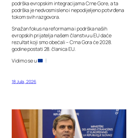
podrška evropskim integracijama Crne Gore, a ta
podrška je nedvosmisleno i nepodijeljeno potvrđena
tokom svih razgovora.
Snažan fokus na reformama i podrška naših
evropskih prijatelja našem članstvu u EU daće
rezultat koji smo obećali – Crna Gora će 2028.
godine postati 28. članica EU.
Vidimo se u
18 Jula, 2026