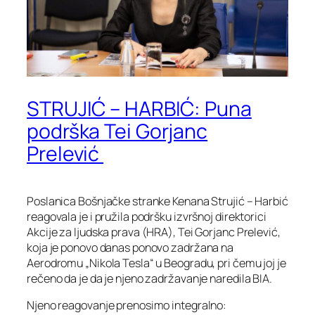
STRUJIĆ – HARBIĆ: Puna
podrška Tei Gorjanc
Prelević
Poslanica Bošnjačke stranke Kenana Strujić – Harbić
reagovala je i pružila podršku izvršnoj direktorici
Akcije za ljudska prava (HRA), Tei Gorjanc Prelević,
koja je ponovo danas ponovo zadržana na
Aerodromu „Nikola Tesla“ u Beogradu, pri čemu joj je
rečeno da je da je njeno zadržavanje naredila BIA.
Njeno reagovanje prenosimo integralno: