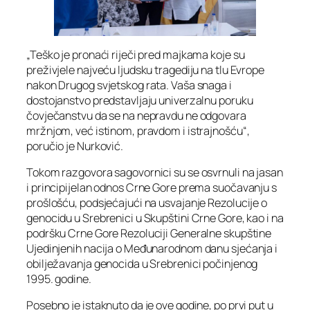
„Teško je pronaći riječi pred majkama koje su
preživjele najveću ljudsku tragediju na tlu Evrope
nakon Drugog svjetskog rata. Vaša snaga i
dostojanstvo predstavljaju univerzalnu poruku
čovječanstvu da se na nepravdu ne odgovara
mržnjom, već istinom, pravdom i istrajnošću“,
poručio je Nurković.
Tokom razgovora sagovornici su se osvrnuli na jasan
i principijelan odnos Crne Gore prema suočavanju s
prošlošću, podsjećajući na usvajanje Rezolucije o
genocidu u Srebrenici u Skupštini Crne Gore, kao i na
podršku Crne Gore Rezoluciji Generalne skupštine
Ujedinjenih nacija o Međunarodnom danu sjećanja i
obilježavanja genocida u Srebrenici počinjenog
1995. godine.
Posebno je istaknuto da je ove godine, po prvi put u