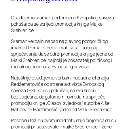
Osuđujemo sraman performans Evropskog saveza i
pokušaj da se spriječi promocija knjige Majke
Srebrenice
Sraman verbalni napad na glavnog podgoričkog
imama Džema ef.Redžematovića i pokušaj
sprječavanja da se održi promocija knjige jedne od
Majki Srebrenice, najbolji je pokazatelj političkog i
moralnog posrnuća Evropskog saveza.
Najoštrije osuđujemo verbalni napad na efendiju
Redžematovića od strane aktivista Evropskog
saveza (ES), koji su pokušali, na svu sreću
bezuspješno, da galamom i uvredama spriječe
promociju knjige „Glasovi svjedoka“ autorke Ajše
Hafizović- Hadžimešić, jedne od Majki Srebrenice.
Posebnu težinu ovom incidentu daje činjenica da su
promociji prisustvovale i majke Srebrenice – žene