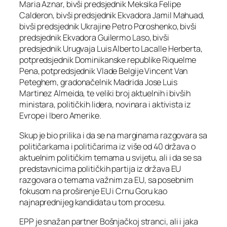
Maria Aznar, bivši predsjednik Meksika Felipe
Calderon, bivši predsjednik Ekvadora Jamil Mahuad,
bivši predsjednik Ukrajine Petro Poroshenko, bivši
predsjednik Ekvadora Guilermo Laso, bivši
predsjednik Urugvaja Luis Alberto Lacalle Herberta,
potpredsjednik Dominikanske republike Riquelme
Pena, potpredsjednik Vlade Belgije Vincent Van
Peteghem, gradonačelnik Madrida Jose Luis
Martinez Almeida, te veliki broj aktuelnih i bivših
ministara, političkih lidera, novinara i aktivista iz
Evrope i Ibero Amerike.
Skup je bio prilika i da se na marginama razgovara sa
političarkama i političarima iz više od 40 država o
aktuelnim političkim temama u svijetu, ali i da se sa
predstavnicima političkih partija iz država EU
razgovara o temama važnim za EU, sa posebnim
fokusom na proširenje EU i Crnu Goru kao
najnaprednijeg kandidata u tom procesu.
EPP je snažan partner Bošnjačkoj stranci, ali i jaka