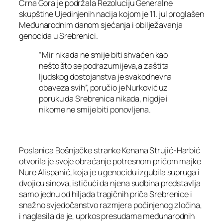
Crna Gora je podržala Rezoluciju Generalne
skupštine Ujedinjenih nacija kojom je 11. jul proglašen
Međunarodnim danom sjećanja i obilježavanja
genocida u Srebrenici.
“Mir nikada ne smije biti shvaćen kao
nešto što se podrazumijeva,a zaštita
ljudskog dostojanstva je svakodnevna
obaveza svih”, poručio je Nurković uz
poruku da Srebrenica nikada, nigdje i
nikome ne smije biti ponovljena.
Poslanica Bošnjačke stranke Kenana Strujić-Harbić
otvorila je svoje obraćanje potresnom pričom majke
Nure Alispahić, koja je u genocidu izgubila supruga i
dvojicu sinova, ističući da njena sudbina predstavlja
samo jednu od hiljada tragičnih priča Srebrenice i
snažno svjedočanstvo razmjera počinjenog zločina,
i naglasila da je, uprkos presudama međunarodnih