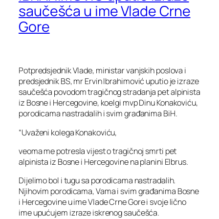
saučešća u ime Vlade Crne
Gore
Potpredsjednik Vlade, ministar vanjskih poslova i
predsjednik BS, mr Ervin Ibrahimović uputio je izraze
saučešća povodom tragičnog stradanja pet alpinista
iz Bosne i Hercegovine, koelgi mvp Dinu Konakoviću,
porodicama nastradalih i svim građanima BiH.
“Uvaženi kolega Konakoviću,
veoma me potresla vijest o tragičnoj smrti pet
alpinista iz Bosne i Hercegovine na planini Elbrus.
Dijelimo bol i tugu sa porodicama nastradalih.
Njihovim porodicama, Vama i svim građanima Bosne
i Hercegovine u ime Vlade Crne Gore i svoje lično
ime upućujem izraze iskrenog saučešća.