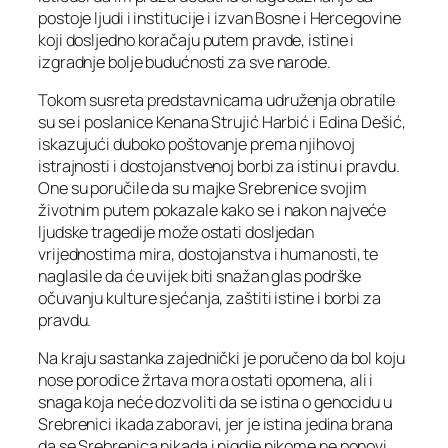
postoje ljudi i institucije i izvan Bosne i Hercegovine
koji dosljedno koračaju putem pravde, istine i
izgradnje bolje budućnosti za sve narode.
Tokom susreta predstavnicama udruženja obratile
su se i poslanice Kenana Strujić Harbić i Edina Dešić,
iskazujući duboko poštovanje prema njihovoj
istrajnosti i dostojanstvenoj borbi za istinu i pravdu.
One su poručile da su majke Srebrenice svojim
životnim putem pokazale kako se i nakon najveće
ljudske tragedije može ostati dosljedan
vrijednostima mira, dostojanstva i humanosti, te
naglasile da će uvijek biti snažan glas podrške
očuvanju kulture sjećanja, zaštiti istine i borbi za
pravdu.
Na kraju sastanka zajednički je poručeno da bol koju
nose porodice žrtava mora ostati opomena, ali i
snaga koja neće dozvoliti da se istina o genocidu u
Srebrenici ikada zaboravi, jer je istina jedina brana
da se Srebrenica nikada i nigdje nikome ne ponovi.