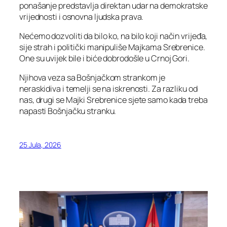
ponašanje predstavlja direktan udar na demokratske
vrijednosti i osnovna ljudska prava.
Nećemo dozvoliti da bilo ko, na bilo koji način vrijeđa,
sije strah i politički manipuliše Majkama Srebrenice.
One su uvijek bile i biće dobrodošle u Crnoj Gori.
Njihova veza sa Bošnjačkom strankom je
neraskidiva i temelji se na iskrenosti. Za razliku od
nas, drugi se Majki Srebrenice sjete samo kada treba
napasti Bošnjačku stranku.
25 Jula, 2026