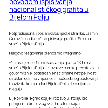
povodom ispisivanja
nacionalističkog grafita u
Bijelom Polju
Potpredsjednik i poslanik Bošnjačke stranke, Jasmin
Ćorović osudio je čin ispisivanja grafita “Srbe na
vrbe” u Bijelom Polju.
Njegovo reagovanje prenosimo integralno:
-Najoštrije osuđujem ispisivanje grafita “Srbe na
vrbe” u Bijelom Polju, jer ovakve poruke predstavljaju
govor mržnje, podsticanje nacionalne netrpeljivosti i
direktan udar na vrijednosti međusobnog poštovanja
i suživota koje građani Bijelog Polja decenijama
njeguju.
Bijelo Polje je grad koji je kroz svoju istoriju bio
primjer multietničkog sklada, tolerancije i