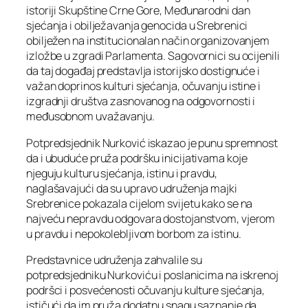
istoriji Skupštine Crne Gore, Međunarodni dan
sjećanja i obilježavanja genocida u Srebrenici
obilježen na institucionalan način organizovanjem
izložbe u zgradi Parlamenta. Sagovornici su ocijenili
da taj događaj predstavlja istorijsko dostignuće i
važan doprinos kulturi sjećanja, očuvanju istine i
izgradnji društva zasnovanog na odgovornosti i
međusobnom uvažavanju.
Potpredsjednik Nurković iskazao je punu spremnost
da i ubuduće pruža podršku inicijativama koje
njeguju kulturu sjećanja, istinu i pravdu,
naglašavajući da su upravo udruženja majki
Srebrenice pokazala cijelom svijetu kako se na
najveću nepravdu odgovara dostojanstvom, vjerom
u pravdu i nepokolebljivom borbom za istinu.
Predstavnice udruženja zahvalile su
potpredsjedniku Nurkoviću i poslanicima na iskrenoj
podršci i posvećenosti očuvanju kulture sjećanja,
ističući da im pruža dodatnu snagu saznanje da