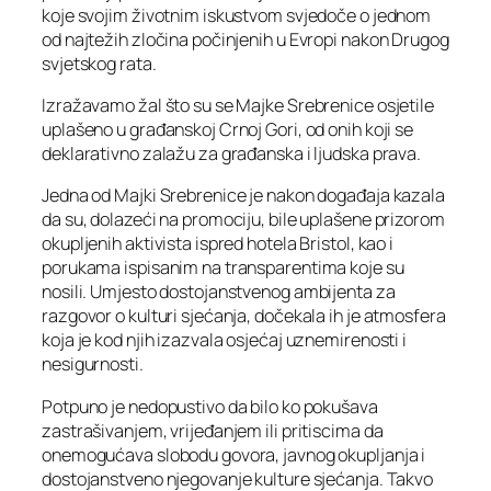
koje svojim životnim iskustvom svjedoče o jednom
od najtežih zločina počinjenih u Evropi nakon Drugog
svjetskog rata.
Izražavamo žal što su se Majke Srebrenice osjetile
uplašeno u građanskoj Crnoj Gori, od onih koji se
deklarativno zalažu za građanska i ljudska prava.
Jedna od Majki Srebrenice je nakon događaja kazala
da su, dolazeći na promociju, bile uplašene prizorom
okupljenih aktivista ispred hotela Bristol, kao i
porukama ispisanim na transparentima koje su
nosili. Umjesto dostojanstvenog ambijenta za
razgovor o kulturi sjećanja, dočekala ih je atmosfera
koja je kod njih izazvala osjećaj uznemirenosti i
nesigurnosti.
Potpuno je nedopustivo da bilo ko pokušava
zastrašivanjem, vrijeđanjem ili pritiscima da
onemogućava slobodu govora, javnog okupljanja i
dostojanstveno njegovanje kulture sjećanja. Takvo