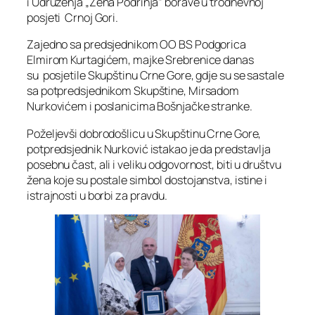
i Udruženja „Žena Podrinja“ borave u trodnevnoj
posjeti Crnoj Gori.
Zajedno sa predsjednikom OO BS Podgorica
Elmirom Kurtagićem, majke Srebrenice danas
su posjetile Skupštinu Crne Gore, gdje su se sastale
sa potpredsjednikom Skupštine, Mirsadom
Nurkovićem i poslanicima Bošnjačke stranke.
Poželjevši dobrodošlicu u Skupštinu Crne Gore,
potpredsjednik Nurković istakao je da predstavlja
posebnu čast, ali i veliku odgovornost, biti u društvu
žena koje su postale simbol dostojanstva, istine i
istrajnosti u borbi za pravdu.