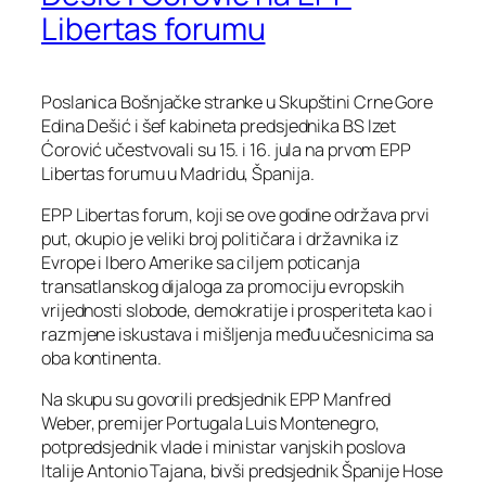
Libertas forumu
Poslanica Bošnjačke stranke u Skupštini Crne Gore
Edina Dešić i šef kabineta predsjednika BS Izet
Ćorović učestvovali su 15. i 16. jula na prvom EPP
Libertas forumu u Madridu, Španija.
EPP Libertas forum, koji se ove godine održava prvi
put, okupio je veliki broj političara i državnika iz
Evrope i Ibero Amerike sa ciljem poticanja
transatlanskog dijaloga za promociju evropskih
vrijednosti slobode, demokratije i prosperiteta kao i
razmjene iskustava i mišljenja među učesnicima sa
oba kontinenta.
Na skupu su govorili predsjednik EPP Manfred
Weber, premijer Portugala Luis Montenegro,
potpredsjednik vlade i ministar vanjskih poslova
Italije Antonio Tajana, bivši predsjednik Španije Hose