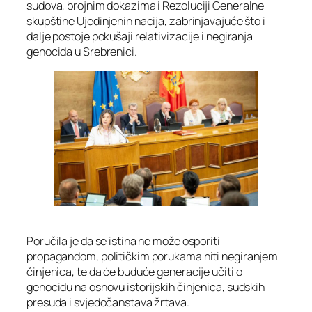
sudova, brojnim dokazima i Rezoluciji Generalne
skupštine Ujedinjenih nacija, zabrinjavajuće što i
dalje postoje pokušaji relativizacije i negiranja
genocida u Srebrenici.
Poručila je da se istina ne može osporiti
propagandom, političkim porukama niti negiranjem
činjenica, te da će buduće generacije učiti o
genocidu na osnovu istorijskih činjenica, sudskih
presuda i svjedočanstava žrtava.