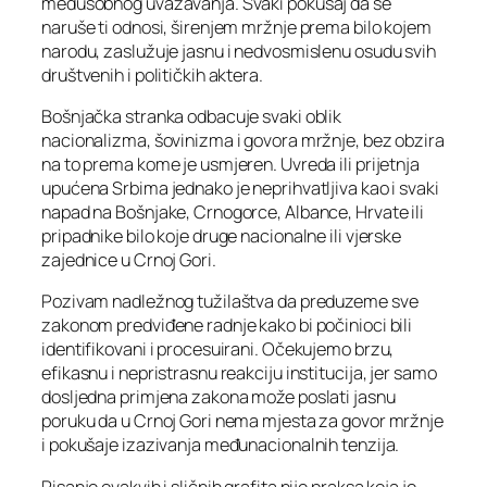
međusobnog uvažavanja. Svaki pokušaj da se
naruše ti odnosi, širenjem mržnje prema bilo kojem
narodu, zaslužuje jasnu i nedvosmislenu osudu svih
društvenih i političkih aktera.
Bošnjačka stranka odbacuje svaki oblik
nacionalizma, šovinizma i govora mržnje, bez obzira
na to prema kome je usmjeren. Uvreda ili prijetnja
upućena Srbima jednako je neprihvatljiva kao i svaki
napad na Bošnjake, Crnogorce, Albance, Hrvate ili
pripadnike bilo koje druge nacionalne ili vjerske
zajednice u Crnoj Gori.
Pozivam nadležnog tužilaštva da preduzeme sve
zakonom predviđene radnje kako bi počinioci bili
identifikovani i procesuirani. Očekujemo brzu,
efikasnu i nepristrasnu reakciju institucija, jer samo
dosljedna primjena zakona može poslati jasnu
poruku da u Crnoj Gori nema mjesta za govor mržnje
i pokušaje izazivanja međunacionalnih tenzija.
Pisanje ovakvih i sličnih grafita nije praksa koja je