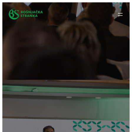
Idi
na
sadržaj