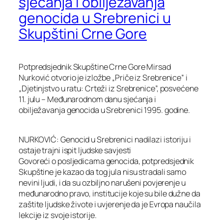
sjećanja i obilježavanja
genocida u Srebrenici u
Skupštini Crne Gore
Potpredsjednik Skupštine Crne Gore Mirsad
Nurković otvorio je izložbe „Priče iz Srebrenice” i
„Djetinjstvo u ratu: Crteži iz Srebrenice”, posvećene
11. julu – Međunarodnom danu sjećanja i
obilježavanja genocida u Srebrenici 1995. godine.
NURKOVIĆ: Genocid u Srebrenici nadilazi istoriju i
ostaje trajni ispit ljudske savjesti
Govoreći o posljedicama genocida, potpredsjednik
Skupštine je kazao da tog jula nisu stradali samo
nevini ljudi, i da su ozbiljno narušeni povjerenje u
međunarodno pravo, institucije koje su bile dužne da
zaštite ljudske živote i uvjerenje da je Evropa naučila
lekcije iz svoje istorije.