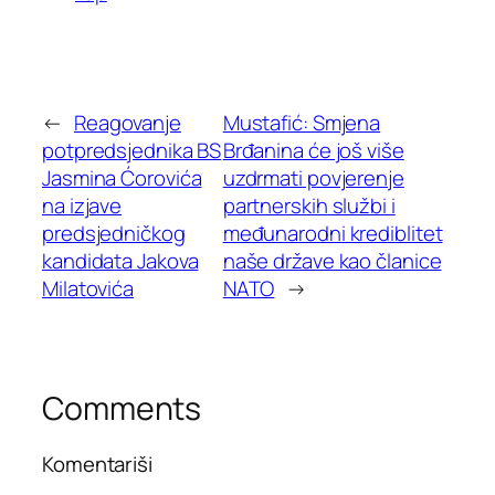
←
Reagovanje
Mustafić: Smjena
potpredsjednika BS
Brđanina će još više
Jasmina Ćorovića
uzdrmati povjerenje
na izjave
partnerskih službi i
predsjedničkog
međunarodni krediblitet
kandidata Jakova
naše države kao članice
Milatovića
NATO
→
Comments
Komentariši