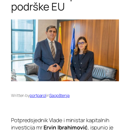
podrške EU
Written by
portparol
in
Saopštenja
Potpredsjednik Vlade i ministar kapitalnih
investicija mr
Ervin Ibrahimović
, ispunio je