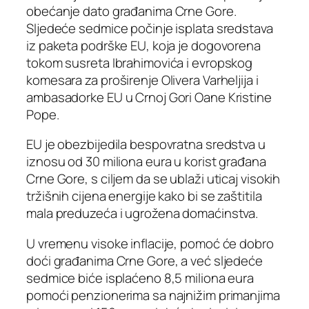
obećanje dato građanima Crne Gore.
Sljedeće sedmice počinje isplata sredstava
iz paketa podrške EU, koja je dogovorena
tokom susreta Ibrahimovića i evropskog
komesara za proširenje Olivera Varheljija i
ambasadorke EU u Crnoj Gori Oane Kristine
Pope.
EU je obezbijedila bespovratna sredstva u
iznosu od 30 miliona eura u korist građana
Crne Gore, s ciljem da se ublaži uticaj visokih
tržišnih cijena energije kako bi se zaštitila
mala preduzeća i ugrožena domaćinstva.
U vremenu visoke inflacije, pomoć će dobro
doći građanima Crne Gore, a već sljedeće
sedmice biće isplaćeno 8,5 miliona eura
pomoći penzionerima sa najnižim primanjima