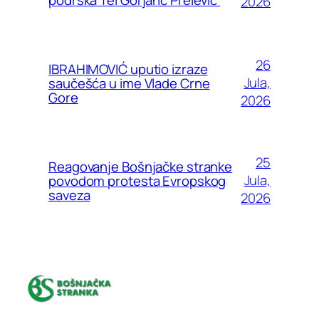
2026
26
IBRAHIMOVIĆ uputio izraze
Jula,
saučešća u ime Vlade Crne
Gore
2026
25
Reagovanje Bošnjačke stranke
Jula,
povodom protesta Evropskog
saveza
2026