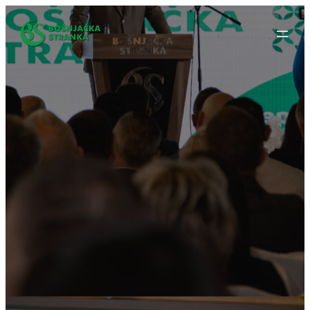
Idi
na
sadržaj