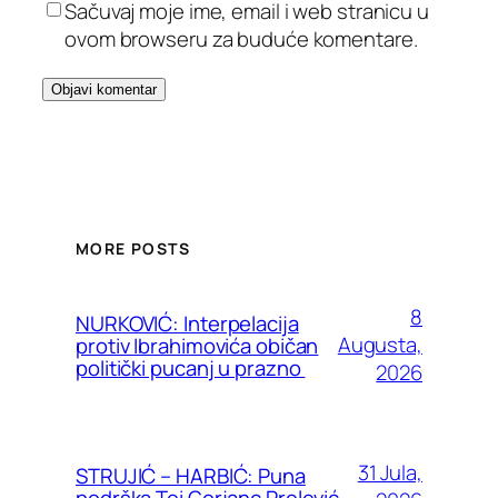
Sačuvaj moje ime, email i web stranicu u
ovom browseru za buduće komentare.
MORE POSTS
8
NURKOVIĆ: Interpelacija
Augusta,
protiv Ibrahimovića običan
politički pucanj u prazno
2026
31 Jula,
STRUJIĆ – HARBIĆ: Puna
podrška Tei Gorjanc Prelević