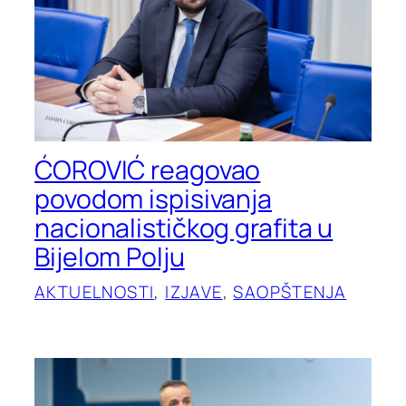
ĆOROVIĆ reagovao
povodom ispisivanja
nacionalističkog grafita u
Bijelom Polju
AKTUELNOSTI
, 
IZJAVE
, 
SAOPŠTENJA