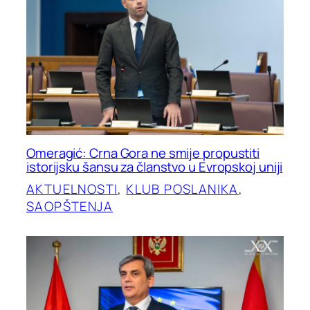
Omeragić: Crna Gora ne smije propustiti
istorijsku šansu za članstvo u Evropskoj uniji
AKTUELNOSTI
, 
KLUB POSLANIKA
, 
SAOPŠTENJA