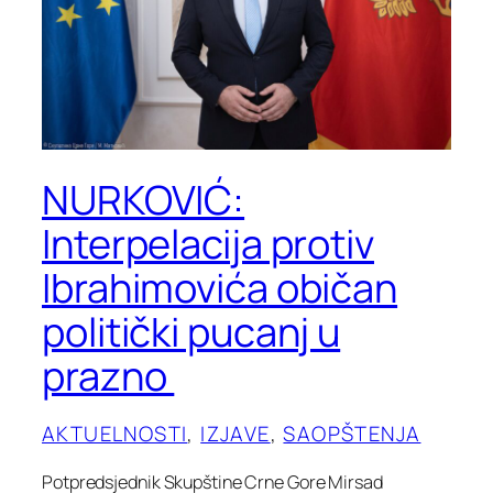
NURKOVIĆ:
Interpelacija protiv
Ibrahimovića običan
politički pucanj u
prazno
AKTUELNOSTI
, 
IZJAVE
, 
SAOPŠTENJA
Potpredsjednik Skupštine Crne Gore Mirsad