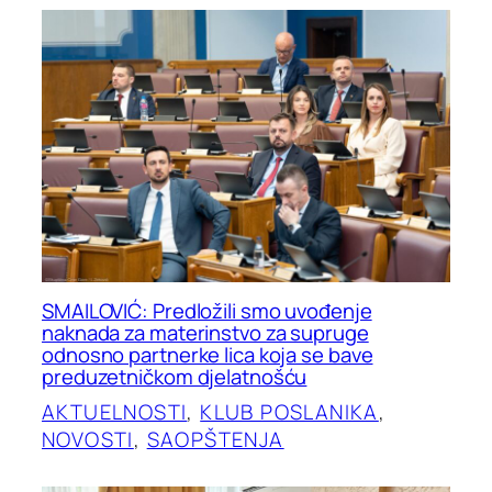
SMAILOVIĆ: Predložili smo uvođenje
naknada za materinstvo za supruge
odnosno partnerke lica koja se bave
preduzetničkom djelatnošću
AKTUELNOSTI
, 
KLUB POSLANIKA
, 
NOVOSTI
, 
SAOPŠTENJA