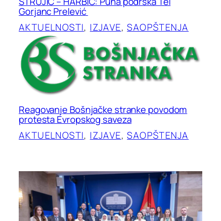
STRUJIĆ – HARBIĆ: Puna podrška Tei
Gorjanc Prelević
AKTUELNOSTI
, 
IZJAVE
, 
SAOPŠTENJA
Reagovanje Bošnjačke stranke povodom
protesta Evropskog saveza
AKTUELNOSTI
, 
IZJAVE
, 
SAOPŠTENJA