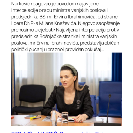
Nurković reagovao je povodom najavljene
interpelacije o radu ministra vanjskih poslova i
predsjednika BS, mr Ervina Ibrahimovića, od strane
lidera DNP-a Milana Kneževića. Njegovo saopštenje
prenosimo u cjelosti: Najavljena interpelacija protiv
predsjednika Bošnjačke stranke i ministra vanjskih
poslova, mr Ervina Ibrahimovića, predstavlja običan
politički pucanj u prazno i providan pokušaj…