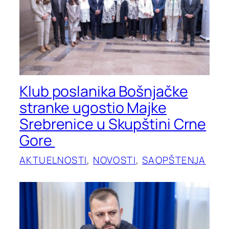
Klub poslanika Bošnjačke
stranke ugostio Majke
Srebrenice u Skupštini Crne
Gore
AKTUELNOSTI
, 
NOVOSTI
, 
SAOPŠTENJA