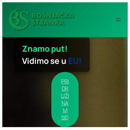
Idi
na
sadržaj
Znamo put!
Vidimo se u
EU!
PRI
DR
UŽI
NA
M
SE!