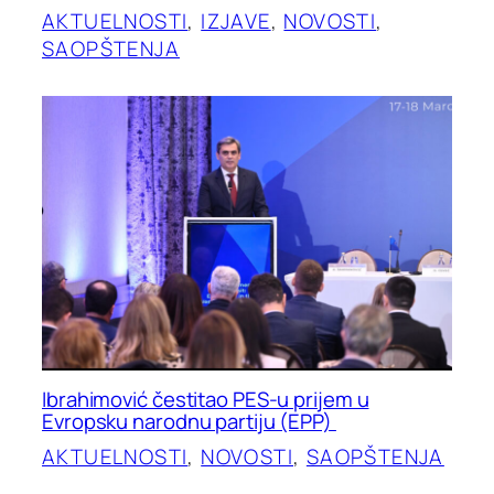
AKTUELNOSTI
, 
IZJAVE
, 
NOVOSTI
, 
SAOPŠTENJA
Ibrahimović čestitao PES-u prijem u
Evropsku narodnu partiju (EPP)
AKTUELNOSTI
, 
NOVOSTI
, 
SAOPŠTENJA