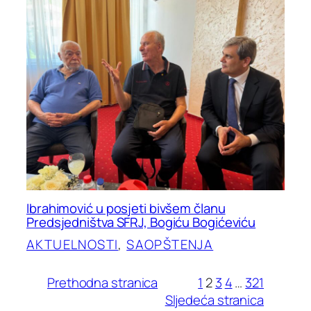
Ibrahimović u posjeti bivšem članu
Predsjedništva SFRJ, Bogiću Bogićeviću
AKTUELNOSTI
, 
SAOPŠTENJA
Prethodna stranica
1
2
3
4
…
321
Sljedeća stranica