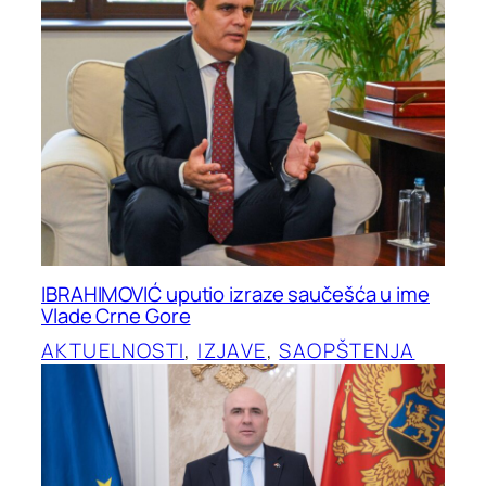
IBRAHIMOVIĆ uputio izraze saučešća u ime
Vlade Crne Gore
AKTUELNOSTI
, 
IZJAVE
, 
SAOPŠTENJA