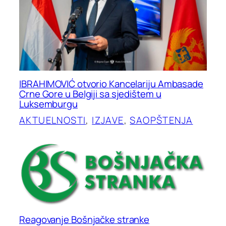
IBRAHIMOVIĆ otvorio Kancelariju Ambasade
Crne Gore u Belgiji sa sjedištem u
Luksemburgu
AKTUELNOSTI
, 
IZJAVE
, 
SAOPŠTENJA
Reagovanje Bošnjačke stranke