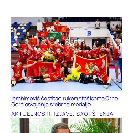
Ibrahimović čestitao rukometašicama Crne
Gore osvajanje srebrne medalje
AKTUELNOSTI
, 
IZJAVE
, 
SAOPŠTENJA