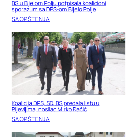
BS u Bijelom Polju potpisala koalicioni
sporazum sa DPS-om Bijelo Polje
SAOPŠTENJA
Koalicija DPS, SD, BS predala listu u
Pljevljima, nosilac Mirko Đačić
SAOPŠTENJA