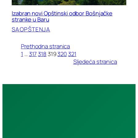
Izabran novi Opštinski odbor Bošnjačke
stranke u Baru
SAOPŠTENJA
Prethodna stranica
1
…
317
318
319
320
321
Sljedeća stranica