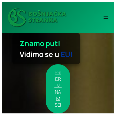
Idi
na
sadržaj
Znamo put!
Vidimo se u
EU!
PRI
DR
UŽI
NA
M
SE!