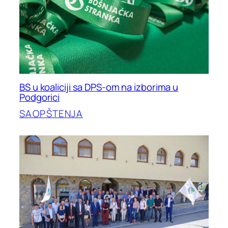
BS u koaliciji sa DPS-om na izborima u
Podgorici
SAOPŠTENJA