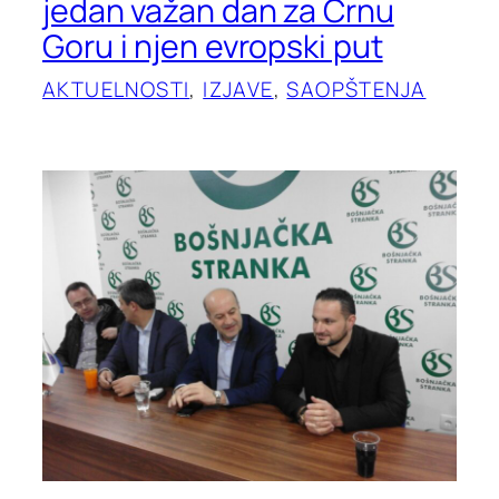
jedan važan dan za Crnu
Goru i njen evropski put
AKTUELNOSTI
, 
IZJAVE
, 
SAOPŠTENJA