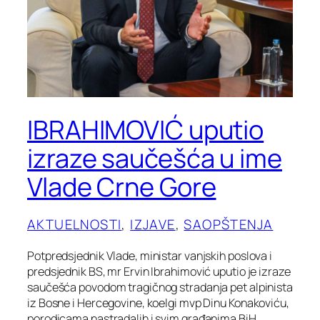
IBRAHIMOVIĆ uputio
izraze saučešća u ime
Vlade Crne Gore
AKTUELNOSTI
, 
IZJAVE
, 
SAOPŠTENJA
Potpredsjednik Vlade, ministar vanjskih poslova i
predsjednik BS, mr Ervin Ibrahimović uputio je izraze
saučešća povodom tragičnog stradanja pet alpinista
iz Bosne i Hercegovine, koelgi mvp Dinu Konakoviću,
porodicama nastradalih i svim građanima BiH.