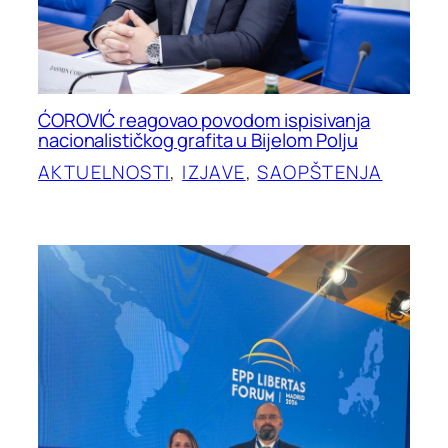
ĆOROVIĆ reagovao povodom ispisivanja
nacionalističkog grafita u Bijelom Polju
AKTUELNOSTI
, 
IZJAVE
, 
SAOPŠTENJA