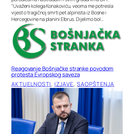
“Uvaženi kolega Konakoviću, veoma me potresla
vijest o tragičnoj smrti pet alpinista iz Bosne i
Hercegovine na planini Elbrus. Dijelimo bol…
Reagovanje Bošnjačke stranke povodom
protesta Evropskog saveza
AKTUELNOSTI
, 
IZJAVE
, 
SAOPŠTENJA