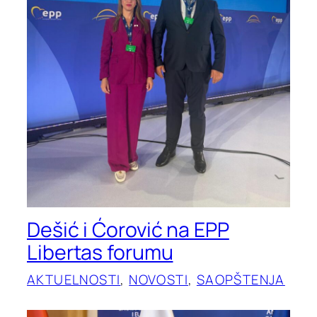
Dešić i Ćorović na EPP
Libertas forumu
AKTUELNOSTI
, 
NOVOSTI
, 
SAOPŠTENJA