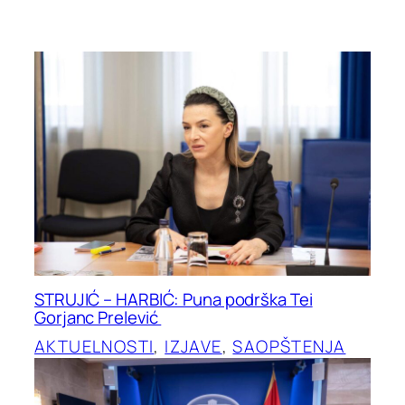
STRUJIĆ – HARBIĆ: Puna podrška Tei
Gorjanc Prelević
AKTUELNOSTI
, 
IZJAVE
, 
SAOPŠTENJA