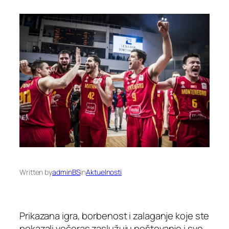
Written by
adminBS
in
Aktuelnosti
Prikazana igra, borbenost i zalaganje koje ste
pokazali večeras zaslužuju poštovanje i sve