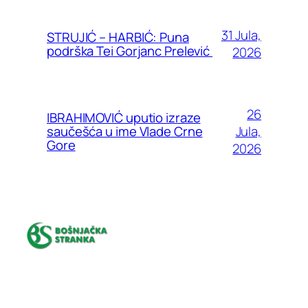
31 Jula,
STRUJIĆ – HARBIĆ: Puna
podrška Tei Gorjanc Prelević
2026
26
IBRAHIMOVIĆ uputio izraze
Jula,
saučešća u ime Vlade Crne
Gore
2026