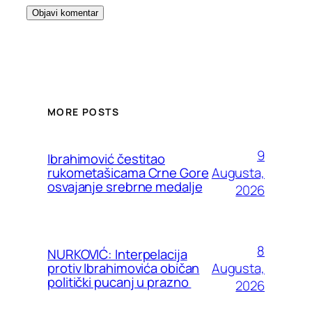
MORE POSTS
9
Ibrahimović čestitao
Augusta,
rukometašicama Crne Gore
osvajanje srebrne medalje
2026
8
NURKOVIĆ: Interpelacija
Augusta,
protiv Ibrahimovića običan
politički pucanj u prazno
2026