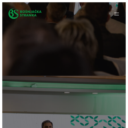
Idi
na
sadržaj