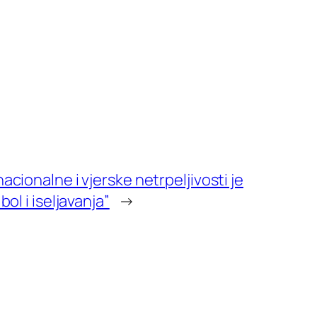
acionalne i vjerske netrpeljivosti je
bol i iseljavanja”
→