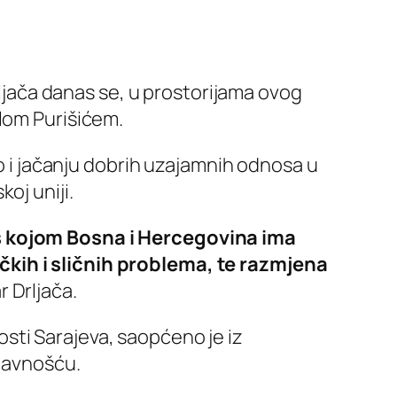
rljača danas se, u prostorijama ovog
alom Purišićem.
ao i jačanju dobrih uzajamnih odnosa u
oj uniji.
 s kojom Bosna i Hercegovina ima
čkih i sličnih problema, te razmjena
r Drljača.
sti Sarajeva, saopćeno je iz
 javnošću.