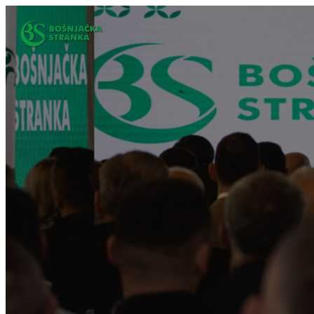
Idi
na
sadržaj