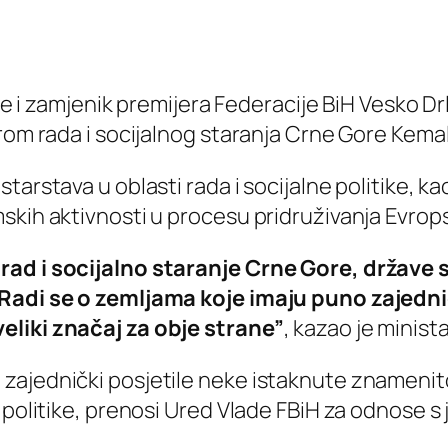
ike i zamjenik premijera Federacije BiH Vesko D
trom rada i socijalnog staranja Crne Gore Kem
tarstava u oblasti rada i socijalne politike, k
kih aktivnosti u procesu pridruživanja Evropsk
 rad i socijalno staranje Crne Gore, države
 Radi se o zemljama koje imaju puno zajedni
eliki značaj za obje strane”
, kazao je minista
zajednički posjetile neke istaknute znamenito
 politike, prenosi Ured Vlade FBiH za odnose s