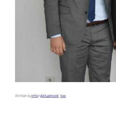
Written by
info
in
Aktuelnosti
, 
top