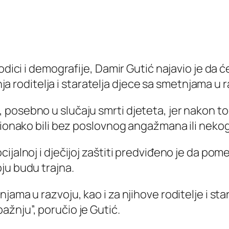
odici i demografije, Damir Gutić najavio je da ć
anja roditelja i staratelja djece sa smetnjama u 
posebno u slučaju smrti djeteta, jer nakon to
u ionako bili bez poslovnog angažmana ili neko
ijalnoj i dječijoj zaštiti predviđeno je da po
ju budu trajna.
ma u razvoju, kao i za njihove roditelje i stara
žnju”, poručio je Gutić.