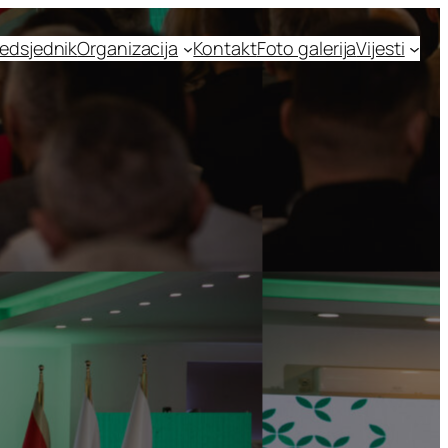
edsjednik
Organizacija
Kontakt
Foto galerija
Vijesti