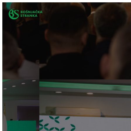
Idi
na
sadržaj