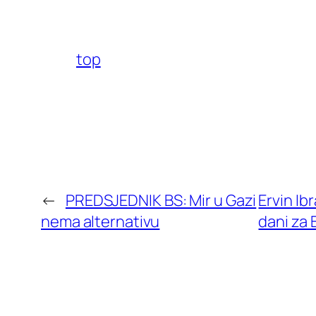
top
←
PREDSJEDNIK BS: Mir u Gazi
Ervin Ib
nema alternativu
dani za 