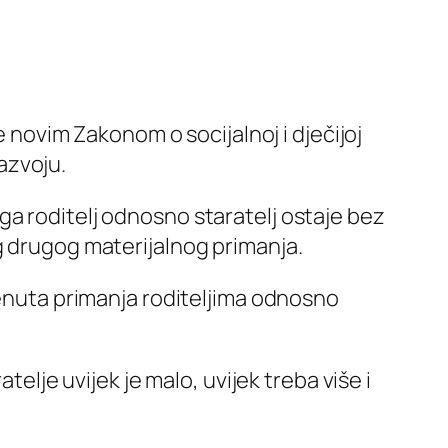
e novim Zakonom o socijalnoj i dječijoj
razvoju.
ga roditelj odnosno staratelj ostaje bez
g drugog materijalnog primanja.
menuta primanja roditeljima odnosno
telje uvijek je malo, uvijek treba više i