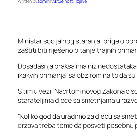
Written by
admin
in
Aktuelnosti
, 
Izjave
Ministar socijalnog staranja, brige o por
zaštiti biti riješeno pitanje trajnih prim
Dosadašnja praksa ima niz nedostataka, 
ikakvih primanja, sa obzirom na to da s
S tim u vezi, Nacrtom novog Zakona o soc
starateljima djece sa smetnjama u razvo
“Koliko god da uradimo za djecu sa smetnja
država treba tome da posveti posebnu pa