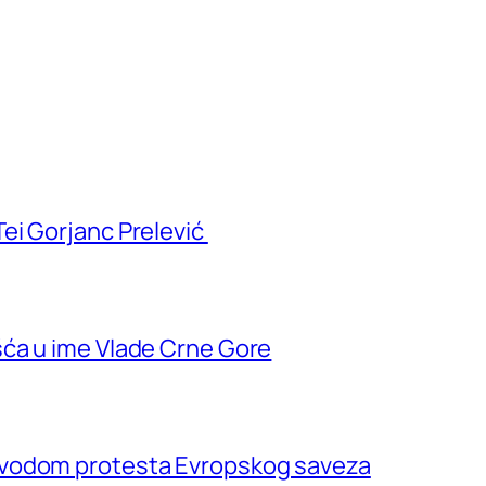
ei Gorjanc Prelević
ća u ime Vlade Crne Gore
ovodom protesta Evropskog saveza