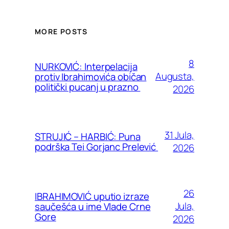
MORE POSTS
8
NURKOVIĆ: Interpelacija
Augusta,
protiv Ibrahimovića običan
politički pucanj u prazno
2026
31 Jula,
STRUJIĆ – HARBIĆ: Puna
podrška Tei Gorjanc Prelević
2026
26
IBRAHIMOVIĆ uputio izraze
Jula,
saučešća u ime Vlade Crne
Gore
2026