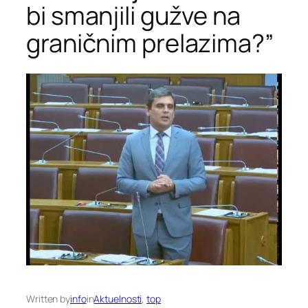
bi smanjili gužve na
graničnim prelazima?”
Written by
info
in
Aktuelnosti
, 
top