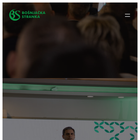
Idi
na
sadržaj