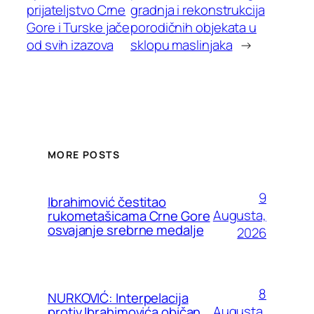
prijateljstvo Crne
gradnja i rekonstrukcija
Gore i Turske jače
porodičnih objekata u
od svih izazova
sklopu maslinjaka
→
MORE POSTS
9
Ibrahimović čestitao
Augusta,
rukometašicama Crne Gore
osvajanje srebrne medalje
2026
8
NURKOVIĆ: Interpelacija
Augusta,
protiv Ibrahimovića običan