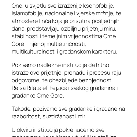
One, u svjetlu sve izraženije ksenofobije,
islamofobije, nacionalne i vjerske mržnje, te
atmosfere linča koja je prisutna posljednjih
dana, predstavljaju ozbiljnu prijetnju miru,
stabilnosti i temeljnim vrijednostima Crne
Gore – njenoj multietničnosti,
multikulturalnosti i građanskom karakteru.
Pozivamo nadležne institucije da hitno
istraže ove prijetnje, pronađu i procesuiraju
odgovorne, te obezbijede bezbjednost
Reisa Rifata ef. Fejzića i svakog građanina i
građanke Crne Gore.
Takođe, pozivamo sve građanke i građane na
razboritost, suzdržanost i mir.
U okviru institucija pokrenućemo sve