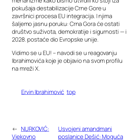
mehanizme kako bismo utvrdili ko stoji iza
pokušaja destabilizacije Crne Gore u
završnici procesa EU integracija. I njima
šaljemo jasnu poruku: Crna Gora će ostati
društvo suživota, demokratije i sigurnosti — i
2028. postaće dio Evropske unije.
Vidimo se u EU! – navodi se u reagovanju
Ibrahimovića koje je objavio na svom profilu
na mreži X.
Ervin Ibrahimović
top
←
NURKOVIĆ:
Usvojeni amandmani
Vjekovno
poslanice Dešić: Moguća