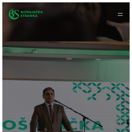
Idi
na
sadržaj