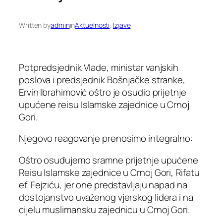
Written by
admin
in
Aktuelnosti
, 
Izjave
Potpredsjednik Vlade, ministar vanjskih
poslova i predsjednik Bošnjačke stranke,
Ervin Ibrahimović oštro je osudio prijetnje
upućene reisu Islamske zajednice u Crnoj
Gori.
Njegovo reagovanje prenosimo integralno:
Oštro osuđujemo sramne prijetnje upućene
Reisu Islamske zajednice u Crnoj Gori, Rifatu
ef. Fejziću, jer one predstavljaju napad na
dostojanstvo uvaženog vjerskog lidera i na
cijelu muslimansku zajednicu u Crnoj Gori.