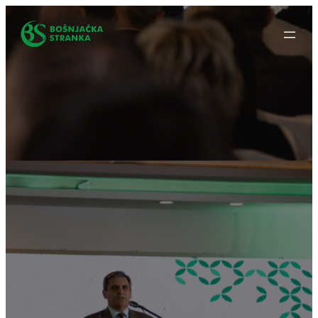
Idi
na
sadržaj