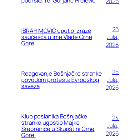
podrška Tei Gorjanc Prelević
2026
26
IBRAHIMOVIĆ uputio izraze
Jula,
saučešća u ime Vlade Crne
Gore
2026
25
Reagovanje Bošnjačke stranke
Jula,
povodom protesta Evropskog
saveza
2026
Klub poslanika Bošnjačke
24
stranke ugostio Majke
Jula,
Srebrenice u Skupštini Crne
2026
Gore