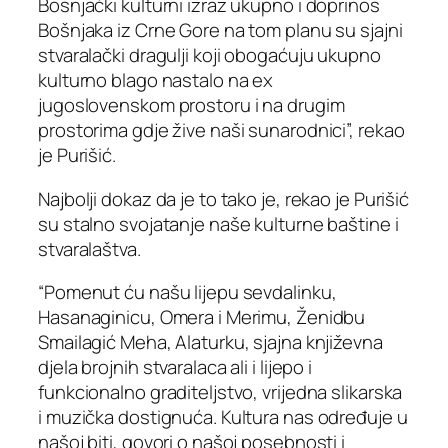
Bosnjački kulturni izraz ukupno i doprinos
Bošnjaka iz Crne Gore na tom planu su sjajni
stvaralački dragulji koji obogaćuju ukupno
kulturno blago nastalo na ex
jugoslovenskom prostoru i na drugim
prostorima gdje žive naši sunarodnici”, rekao
je Purišić.
Najbolji dokaz da je to tako je, rekao je Purišić
su stalno svojatanje naše kulturne baštine i
stvaralaštva.
“Pomenut ću našu lijepu sevdalinku,
Hasanaginicu, Omera i Merimu, Ženidbu
Smailagić Meha, Alaturku, sjajna književna
djela brojnih stvaralaca ali i lijepo i
funkcionalno graditeljstvo, vrijedna slikarska
i muzička dostignuća. Kultura nas određuje u
našoj biti, govori o našoj posebnosti i