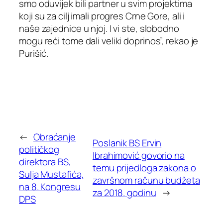
smo oduvijek bili partner u svim projektima
koji su za cilj imali progres Crne Gore, ali i
naše zajednice u njoj. I vi ste, slobodno
mogu reći tome dali veliki doprinos”, rekao je
Purišić.
←
Obraćanje
Poslanik BS Ervin
političkog
Ibrahimović govorio na
direktora BS,
temu prijedloga zakona o
Sulja Mustafića,
završnom računu budžeta
na 8. Kongresu
za 2018. godinu
→
DPS