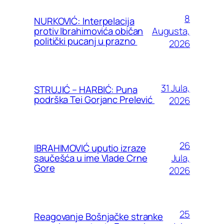
8
NURKOVIĆ: Interpelacija
Augusta,
protiv Ibrahimovića običan
politički pucanj u prazno
2026
31 Jula,
STRUJIĆ – HARBIĆ: Puna
podrška Tei Gorjanc Prelević
2026
26
IBRAHIMOVIĆ uputio izraze
Jula,
saučešća u ime Vlade Crne
Gore
2026
25
Reagovanje Bošnjačke stranke