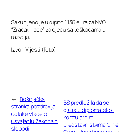
Sakupljeno je ukupno 1.136 eura za NVO
“Zračak nade” za djecu sa teškoćama u
razvoju.
Izvor: Vijesti (foto)
←
Bošnjačka
BS predložila da se
stranka pozdravlja
glasa u diplomatsko-
odluke Vlade o
konzularnim
usvajanju Zakona o
predstavništvima Crne
slobodi