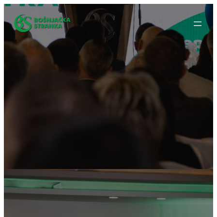
Idi
na
sadržaj