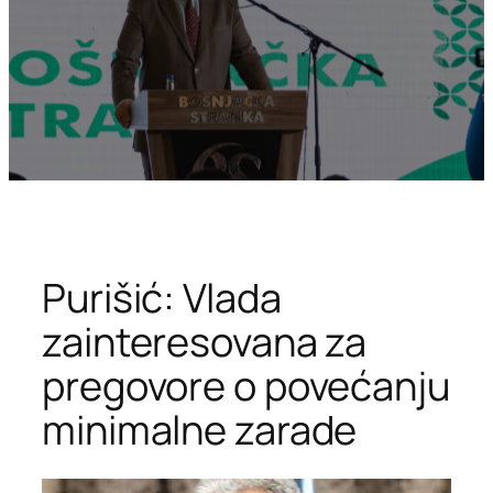
Purišić: Vlada
zainteresovana za
pregovore o povećanju
minimalne zarade