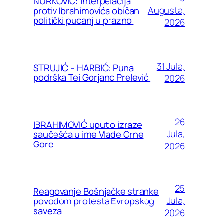
NURKOVIĆ: Interpelacija
Augusta,
protiv Ibrahimovića običan
politički pucanj u prazno
2026
31 Jula,
STRUJIĆ – HARBIĆ: Puna
podrška Tei Gorjanc Prelević
2026
26
IBRAHIMOVIĆ uputio izraze
Jula,
saučešća u ime Vlade Crne
Gore
2026
25
Reagovanje Bošnjačke stranke
Jula,
povodom protesta Evropskog
saveza
2026