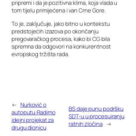
pripremi i da je pozitivna klima, koja vlada u
tom tijelu primijećena i van Crne Gore.
To je, zaključuje, jako bitno u kontekstu
predstojećih izazova po okončanju
pregovaračkog procesa, kako bi CG bila
spremna da odgovori na konkurentnost
evropskog tržišta rada.
←
Nurković o
BS daje punu podršku
autoputu:Radimo
SDT-u u procesuiranju
idejni projekat za
ratnih zločina
→
drugu dionicu