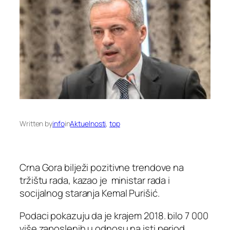
Written by
info
in
Aktuelnosti
, 
top
Crna Gora bilježi pozitivne trendove na
tržištu rada, kazao je ministar rada i
socijalnog staranja Kemal Purišić.
Podaci pokazuju da je krajem 2018. bilo 7 000
više zaposlenih u odnosu na isti period