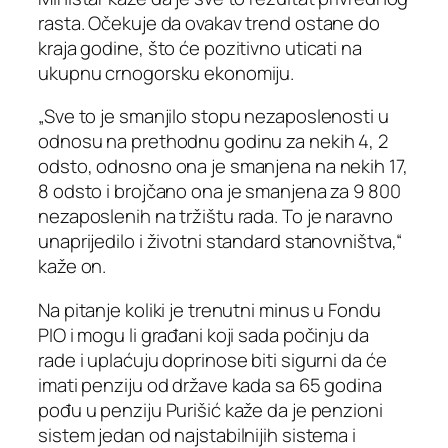
rasta. Očekuje da ovakav trend ostane do
kraja godine, što će pozitivno uticati na
ukupnu crnogorsku ekonomiju.
„Sve to je smanjilo stopu nezaposlenosti u
odnosu na prethodnu godinu za nekih 4, 2
odsto, odnosno ona je smanjena na nekih 17,
8 odsto i brojčano ona je smanjena za 9 800
nezaposlenih na tržištu rada. To je naravno
unaprijedilo i životni standard stanovništva,“
kaže on.
Na pitanje koliki je trenutni minus u Fondu
PIO i mogu li građani koji sada počinju da
rade i uplaćuju doprinose biti sigurni da će
imati penziju od države kada sa 65 godina
pođu u penziju Purišić kaže da je penzioni
sistem jedan od najstabilnijih sistema i