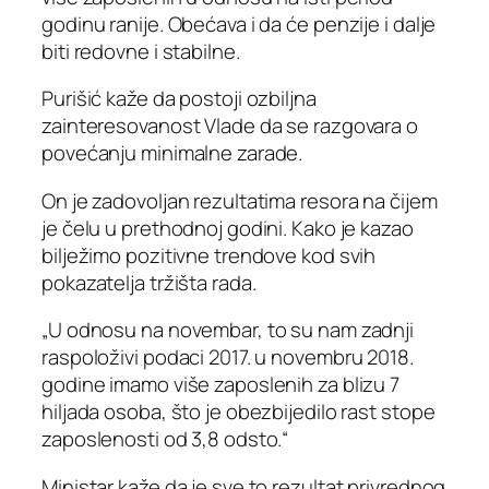
godinu ranije. Obećava i da će penzije i dalje
biti redovne i stabilne.
Purišić kaže da postoji ozbiljna
zainteresovanost Vlade da se razgovara o
povećanju minimalne zarade.
On je zadovoljan rezultatima resora na čijem
je čelu u prethodnoj godini. Kako je kazao
bilježimo pozitivne trendove kod svih
pokazatelja tržišta rada.
„U odnosu na novembar, to su nam zadnji
raspoloživi podaci 2017. u novembru 2018.
godine imamo više zaposlenih za blizu 7
hiljada osoba, što je obezbijedilo rast stope
zaposlenosti od 3,8 odsto.“
Ministar kaže da je sve to rezultat privrednog