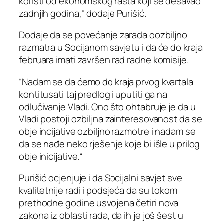
koristi od ekonomskog rasta koji se dešavao
zadnjih godina,“ dodaje Purišić.
Dodaje da se povećanje zarada oozbiljno
razmatra u Socijanom savjetu i da će do kraja
februara imati završen rad radne komisije.
“Nadam se da ćemo do kraja prvog kvartala
kontitusati taj predlog i uputiti ga na
odlučivanje Vladi. Ono što ohtabruje je da u
Vladi postoji ozbiljna zainteresovanost da se
obje incijative ozbiljno razmotre i nadam se
da se nađe neko rješenje koje bi išle u prilog
obje inicijative.“
Purišić ocjenjuje i da Socijalni savjet sve
kvalitetnije radi i podsjeća da su tokom
prethodne godine usvojena četiri nova
zakona iz oblasti rada, da ih je još šest u