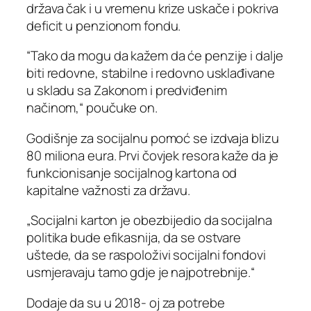
država čak i u vremenu krize uskače i pokriva
deficit u penzionom fondu.
“Tako da mogu da kažem da će penzije i dalje
biti redovne, stabilne i redovno usklađivane
u skladu sa Zakonom i predviđenim
načinom,“ poučuke on.
Godišnje za socijalnu pomoć se izdvaja blizu
80 miliona eura. Prvi čovjek resora kaže da je
funkcionisanje socijalnog kartona od
kapitalne važnosti za državu.
„Socijalni karton je obezbijedio da socijalna
politika bude efikasnija, da se ostvare
uštede, da se raspoloživi socijalni fondovi
usmjeravaju tamo gdje je najpotrebnije.“
Dodaje da su u 2018- oj za potrebe