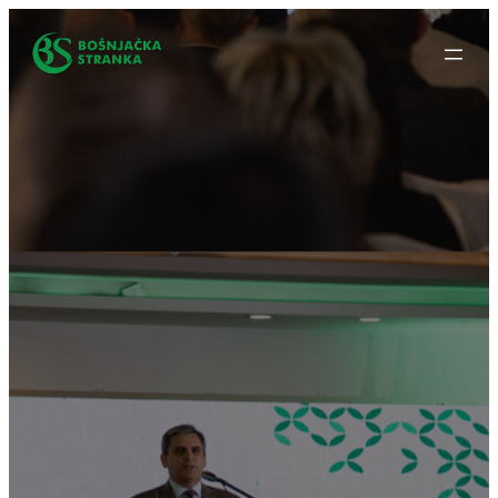
Idi
na
sadržaj