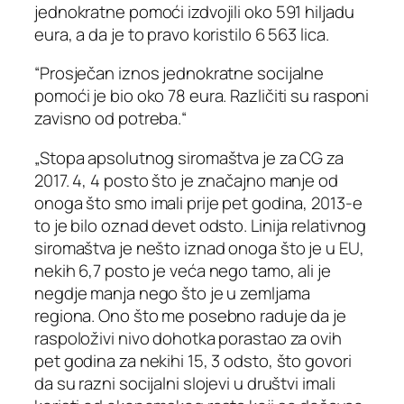
jednokratne pomoći izdvojili oko 591 hiljadu
eura, a da je to pravo koristilo 6 563 lica.
“Prosječan iznos jednokratne socijalne
pomoći je bio oko 78 eura. Različiti su rasponi
zavisno od potreba.“
„Stopa apsolutnog siromaštva je za CG za
2017. 4, 4 posto što je značajno manje od
onoga što smo imali prije pet godina, 2013-e
to je bilo oznad devet odsto. Linija relativnog
siromaštva je nešto iznad onoga što je u EU,
nekih 6,7 posto je veća nego tamo, ali je
negdje manja nego što je u zemljama
regiona. Ono što me posebno raduje da je
raspoloživi nivo dohotka porastao za ovih
pet godina za nekihi 15, 3 odsto, što govori
da su razni socijalni slojevi u društvi imali