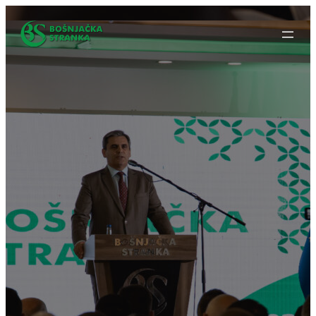
Idi
na
sadržaj