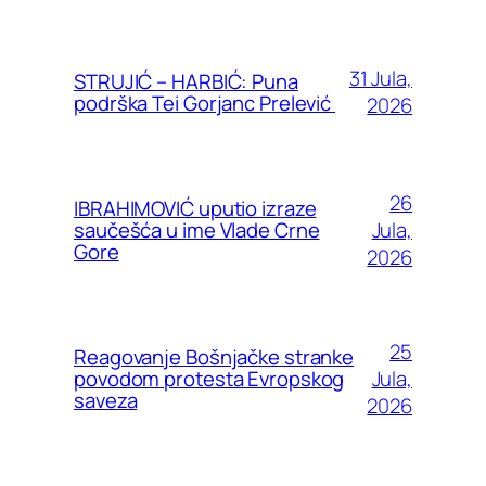
31 Jula,
STRUJIĆ – HARBIĆ: Puna
podrška Tei Gorjanc Prelević
2026
26
IBRAHIMOVIĆ uputio izraze
Jula,
saučešća u ime Vlade Crne
Gore
2026
25
Reagovanje Bošnjačke stranke
Jula,
povodom protesta Evropskog
saveza
2026