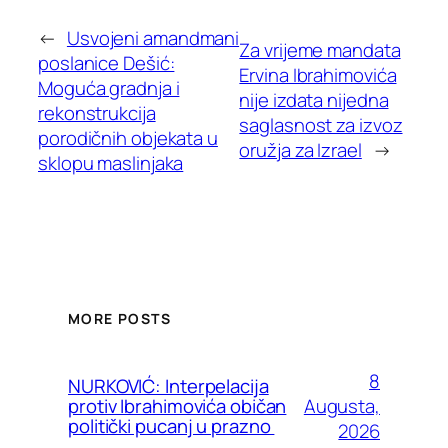
←
Usvojeni amandmani
Za vrijeme mandata
poslanice Dešić:
Ervina Ibrahimovića
Moguća gradnja i
nije izdata nijedna
rekonstrukcija
saglasnost za izvoz
porodičnih objekata u
oružja za Izrael
→
sklopu maslinjaka
MORE POSTS
8
NURKOVIĆ: Interpelacija
Augusta,
protiv Ibrahimovića običan
politički pucanj u prazno
2026