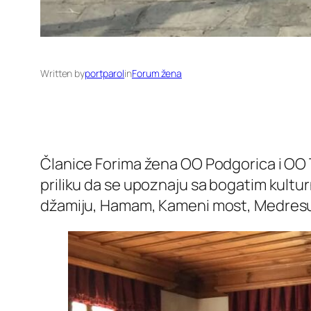
Written by
portparol
in
Forum žena
Članice Forima žena OO Podgorica i OO T
priliku da se upoznaju sa bogatim kultu
džamiju, Hamam, Kameni most, Medresu, t