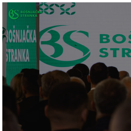
Idi
na
sadržaj