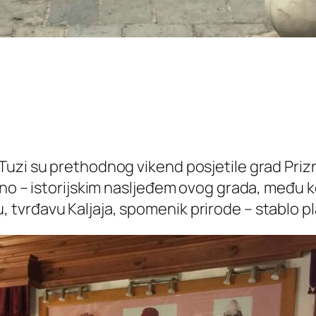
uzi su prethodnog vikend posjetile grad Prizr
rno – istorijskim nasljeđem ovog grada, među 
vrđavu Kaljaja, spomenik prirode – stablo plat