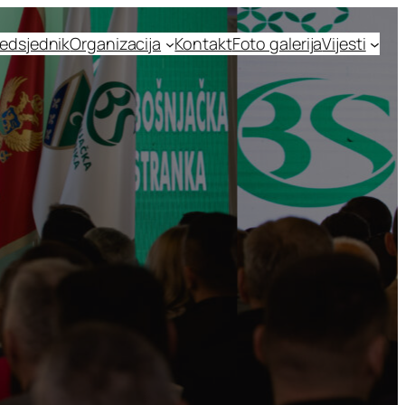
edsjednik
Organizacija
Kontakt
Foto galerija
Vijesti