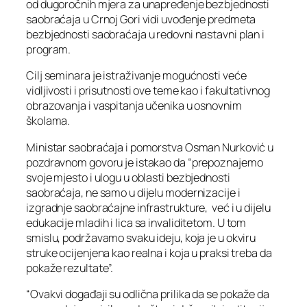
od dugoročnih mjera za unapređenje bezbjednosti
saobraćaja u Crnoj Gori vidi uvođenje predmeta
bezbjednosti saobraćaja u redovni nastavni plan i
program.
Cilj seminara je istraživanje mogućnosti veće
vidljivosti i prisutnosti ove teme kao i fakultativnog
obrazovanja i vaspitanja učenika u osnovnim
školama.
Ministar saobraćaja i pomorstva Osman Nurković u
pozdravnom govoru je istakao da “prepoznajemo
svoje mjesto i ulogu u oblasti bezbjednosti
saobraćaja, ne samo u dijelu modernizacije i
izgradnje saobraćajne infrastrukture, već i u dijelu
edukacije mladih i lica sa invaliditetom. U tom
smislu, podržavamo svaku ideju, koja je u okviru
struke ocijenjena kao realna i koja u praksi treba da
pokaže rezultate”.
“Ovakvi događaji su odlična prilika da se pokaže da