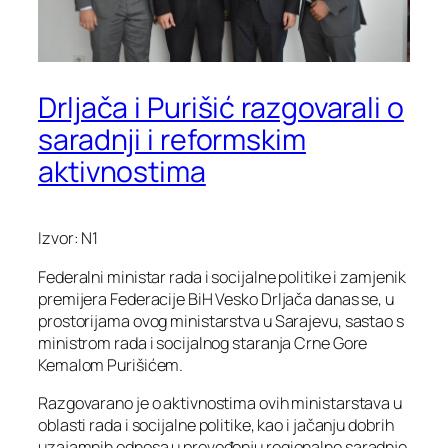
Drljača i Purišić razgovarali o
saradnji i reformskim
aktivnostima
Izvor: N1
Federalni ministar rada i socijalne politike i zamjenik
premijera Federacije BiH Vesko Drljača danas se, u
prostorijama ovog ministarstva u Sarajevu, sastao s
ministrom rada i socijalnog staranja Crne Gore
Kemalom Purišićem.
Razgovarano je o aktivnostima ovih ministarstava u
oblasti rada i socijalne politike, kao i jačanju dobrih
uzajamnih odnosa u provođenju regionalne saradnje