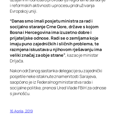
i reformskih aktivnosti u procesu pridruživanja
Evropskoj uniji.
“Danas smo imali posjetu ministra za rad i
socijalno staranje Crne Gore, države s kojom
Bosna i Hercegovina ima izuzetno dobre i
prijateljske odnose. Radi se o zemljama koje
imaju puno zajedničkih i sličnih problema, te
razmjena iskustava u njihovom rješavanju ima
veliki značaj za obje strane”
, kazao je ministar
Drljača.
Nakon održanog sastanka delegacije su zajednički
posjetile neke istaknute znamenitosti Sarajeva,
saopćeno je iz Federalnog ministarstva rada i
socijalne politike, prenosi Ured Vlade FBiH za odnose
s javnošću.
16 Aprila, 2019