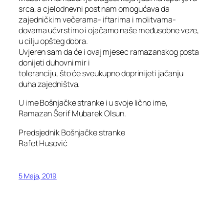
srca, a cjelodnevni post nam omogućava da
zajedničkim večerama- iftarima i molitvama-
dovama učvrstimo i ojačamo naše međusobne veze,
u cilju opšteg dobra.
Uvjeren sam da će i ovaj mjesec ramazanskog posta
donijeti duhovni mir i
toleranciju, što će sveukupno doprinijeti jačanju
duha zajedništva.
U ime Bošnjačke stranke i u svoje lično ime,
Ramazan Šerif Mubarek Olsun.
Predsjednik Bošnjačke stranke
Rafet Husović
5 Maja, 2019