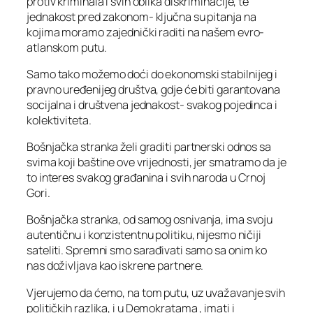
protiv kriminala i svih oblika diskriminacije, te
jednakost pred zakonom- ključna su pitanja na
kojima moramo zajednički raditi na našem evro-
atlanskom putu.
Samo tako možemo doći do ekonomski stabilnijeg i
pravno uređenijeg društva, gdje će biti garantovana
socijalna i društvena jednakost- svakog pojedinca i
kolektiviteta.
Bošnjačka stranka želi graditi partnerski odnos sa
svima koji baštine ove vrijednosti, jer smatramo da je
to interes svakog građanina i svih naroda u Crnoj
Gori.
Bošnjačka stranka, od samog osnivanja, ima svoju
autentičnu i konzistentnu politiku, nijesmo ničiji
sateliti. Spremni smo sarađivati samo sa onim ko
nas doživljava kao iskrene partnere.
Vjerujemo da ćemo, na tom putu, uz uvažavanje svih
političkih razlika, i u Demokratama , imati i