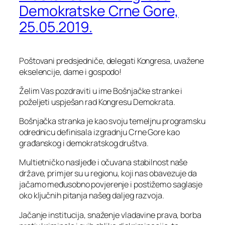
Demokratske Crne Gore,
25.05.2019.
Poštovani predsjedniče, delegati Kongresa, uvažene
ekselencije, dame i gospodo!
Želim Vas pozdraviti u ime Bošnjačke stranke i
poželjeti uspješan rad Kongresu Demokrata.
Bošnjačka stranka je kao svoju temeljnu programsku
odrednicu definisala izgradnju Crne Gore kao
građanskog i demokratskog društva.
Multietničko nasljeđe i očuvana stabilnost naše
države, primjer su u regionu, koji nas obavezuje da
jačamo međusobno povjerenje i postižemo saglasje
oko ključnih pitanja našeg daljeg razvoja.
Jačanje institucija, snaženje vladavine prava, borba