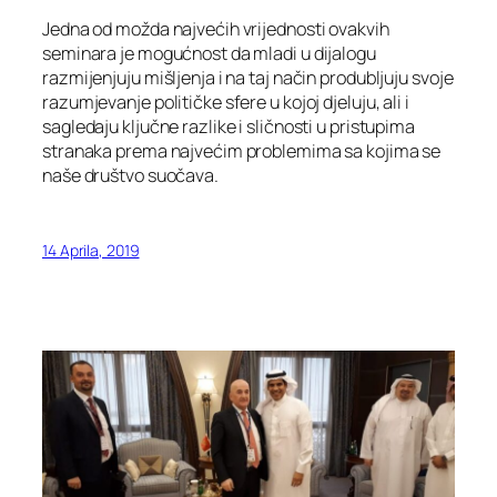
Jedna od možda najvećih vrijednosti ovakvih
seminara je mogućnost da mladi u dijalogu
razmijenjuju mišljenja i na taj način produbljuju svoje
razumjevanje političke sfere u kojoj djeluju, ali i
sagledaju ključne razlike i sličnosti u pristupima
stranaka prema najvećim problemima sa kojima se
naše društvo suočava.
14 Aprila, 2019