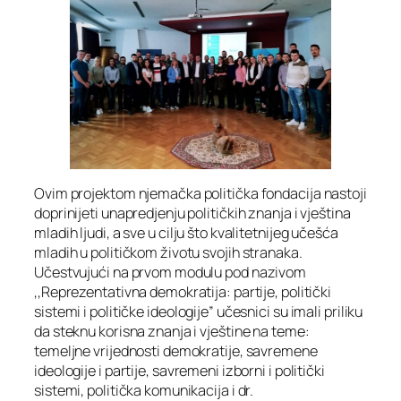
Ovim projektom njemačka politička fondacija nastoji
doprinijeti unapredjenju političkih znanja i vještina
mladih ljudi, a sve u cilju što kvalitetnijeg učešća
mladih u političkom životu svojih stranaka.
Učestvujući na prvom modulu pod nazivom
,,Reprezentativna demokratija: partije, politički
sistemi i političke ideologije” učesnici su imali priliku
da steknu korisna znanja i vještine na teme:
temeljne vrijednosti demokratije, savremene
ideologije i partije, savremeni izborni i politički
sistemi, politička komunikacija i dr.