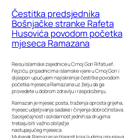
Čestitka predsjednika
Bošnjačke stranke Rafeta
Husovića povodom početka
mjeseca Ramazana
Reisu Islamske zajednice u Crnoj Gori Rifatu ef.
Fejziću, pripadnicima islamske vjere u Crnoj Gori i
dijaspori upućujem najiskrenije čestitke povodom
početka mjeseca Ramazana uz želju da ga
provedete u dobrom zdravlju i raspoloženju.
Ramazan je mjesec posta, traženja oprosta grijeha,
mjesec udjeljivanja sadake i činjenja dobročinstava.
Saosjećajnost i solidarnost jednih sa drugima
trebaju biti važno obilježje
nastupajućeg mjeseca.
Mubarek Ramazan je blagost koja ljudima ispunjava