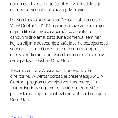
dodatne aktivnosti koje će intenzivirati edukaciji
učenika u ovoj oblasti”, kazao je Mitrović.
Izvršni direktor Aleksandar Dedović istakao je se
“ALFA Centar” od 2010. godine zalaže za edukaciju
najmlađih učesnika u saobraćaju, učenika u
osnovnim školama, zato su na pomenuti seminar,
koji za cilj ima povećanje značaja teme bezbjednosti
saobraćaja u međupredmetnom proučavanju u
osnovnim školama, pozvani direktori i nastavnici iz
svih gradova i opština Crne Gore .
Tokom seminara Aleksandar Dedović, izvršni
direktor ALFA Centar održao je prezentaciju „ALFA
Centar u programu bezbjednosti saobraćaja“, a
tokom dvodnevnog seminara biće održano više
prezentacija koje se tiču bezbjednosti saobraćaja u
Crnoj Gori.
15 Aprila, 2019