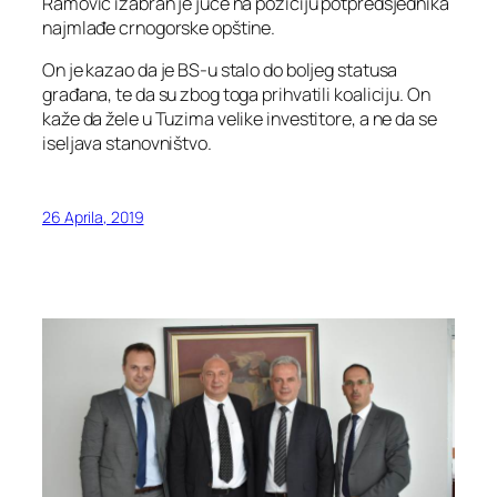
Ramović izabran je juče na poziciju potpredsjednika
najmlađe crnogorske opštine.
On je kazao da je BS-u stalo do boljeg statusa
građana, te da su zbog toga prihvatili koaliciju. On
kaže da žele u Tuzima velike investitore, a ne da se
iseljava stanovništvo.
26 Aprila, 2019