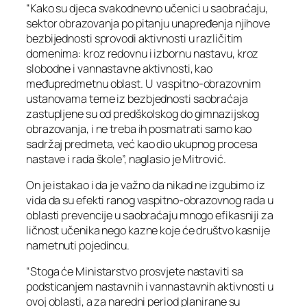
“Kako su djeca svakodnevno učenici u saobraćaju,
sektor obrazovanja po pitanju unapređenja njihove
bezbijednosti sprovodi aktivnosti u različitim
domenima: kroz redovnu i izbornu nastavu, kroz
slobodne i vannastavne aktivnosti, kao
međupredmetnu oblast. U vaspitno-obrazovnim
ustanovama teme iz bezbjednosti saobraćaja
zastupljene su od predškolskog do gimnazijskog
obrazovanja, i ne treba ih posmatrati samo kao
sadržaj predmeta, već kao dio ukupnog procesa
nastave i rada škole”, naglasio je Mitrović.
On je istakao i da je važno da nikad ne izgubimo iz
vida da su efekti ranog vaspitno-obrazovnog rada u
oblasti prevencije u saobraćaju mnogo efikasniji za
ličnost učenika nego kazne koje će društvo kasnije
nametnuti pojedincu.
“Stoga će Ministarstvo prosvjete nastaviti sa
podsticanjem nastavnih i vannastavnih aktivnosti u
ovoj oblasti, a za naredni period planirane su