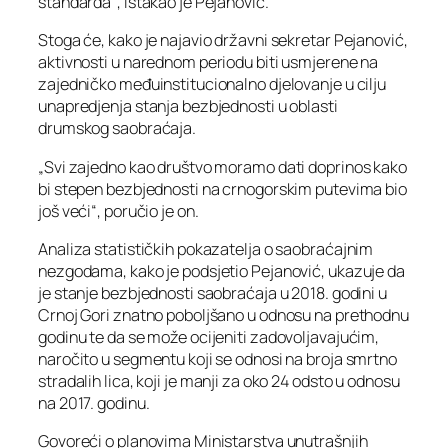
standarda“, istakao je Pejanović.
Stoga će, kako je najavio državni sekretar Pejanović,
aktivnosti u narednom periodu biti usmjerene na
zajedničko međuinstitucionalno djelovanje u cilju
unapredjenja stanja bezbjednosti u oblasti
drumskog saobraćaja.
„Svi zajedno kao društvo moramo dati doprinos kako
bi stepen bezbjednosti na crnogorskim putevima bio
još veći“, poručio je on.
Analiza statističkih pokazatelja o saobraćajnim
nezgodama, kako je podsjetio Pejanović, ukazuje da
je stanje bezbjednosti saobraćaja u 2018. godini u
Crnoj Gori znatno poboljšano u odnosu na prethodnu
godinu te da se može ocijeniti zadovoljavajućim,
naročito u segmentu koji se odnosi na broja smrtno
stradalih lica, koji je manji za oko 24 odsto u odnosu
na 2017. godinu.
Govoreći o planovima Ministarstva unutrašnjih