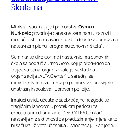
školama
Ministar saobraćaja i pomorstva
Osman
Nurkovi
ć
govorio je danas na seminaru „Izazovi i
mogućnosti proučavanja bezbjednosti saobraćaja u
nastavnom planu i programu osnovnih škola“.
Seminar sa direktorima i nastavnicima osnovnih
škola sa područja Crne Gore, koji je predviđen da
traje dva dana, organizovala je Nevladina
organizacija „ALFA Centar“ u saradnji sa
ministarstvima saobraćaja i pomorstva, prosvjete,
unutrašnjih poslova i Upravom policije.
Imajući u vidu učestale saobraćajne nezgode sa
tragičnim ishodom u proteklom periodu na
crnogorskim drumovima, NVO “ALFA Centar”
nastavlja niz aktivnosti za preduzimanje mjera kako
bi sačuvali živote učesnika u saobraćaju. Kao jednu