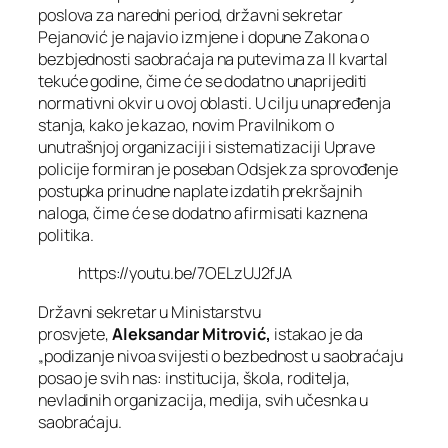
poslova za naredni period, državni sekretar
Pejanović je najavio izmjene i dopune Zakona o
bezbjednosti saobraćaja na putevima za II kvartal
tekuće godine, čime će se dodatno unaprijediti
normativni okvir u ovoj oblasti. U cilju unapređenja
stanja, kako je kazao, novim Pravilnikom o
unutrašnjoj organizaciji i sistematizaciji Uprave
policije formiran je poseban Odsjek za sprovođenje
postupka prinudne naplate izdatih prekršajnih
naloga, čime će se dodatno afirmisati kaznena
politika.
https://youtu.be/7OELzUJ2fJA
Državni sekretar u Ministarstvu
prosvjete,
Aleksandar Mitrović,
istakao je da
„podizanje nivoa svijesti o bezbednost u saobraćaju
posao je svih nas: institucija, škola, roditelja,
nevladinih organizacija, medija, svih učesnka u
saobraćaju.