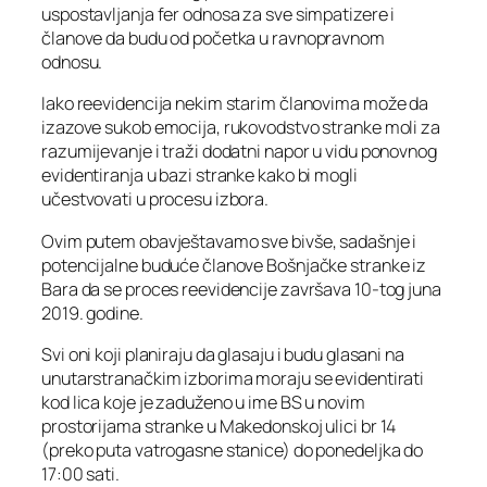
uspostavljanja fer odnosa za sve simpatizere i
članove da budu od početka u ravnopravnom
odnosu.
Iako reevidencija nekim starim članovima može da
izazove sukob emocija, rukovodstvo stranke moli za
razumijevanje i traži dodatni napor u vidu ponovnog
evidentiranja u bazi stranke kako bi mogli
učestvovati u procesu izbora.
Ovim putem obavještavamo sve bivše, sadašnje i
potencijalne buduće članove Bošnjačke stranke iz
Bara da se proces reevidencije završava 10-tog juna
2019. godine.
Svi oni koji planiraju da glasaju i budu glasani na
unutarstranačkim izborima moraju se evidentirati
kod lica koje je zaduženo u ime BS u novim
prostorijama stranke u Makedonskoj ulici br 14
(preko puta vatrogasne stanice) do ponedeljka do
17:00 sati.