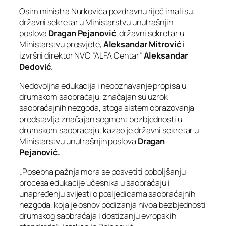
Osim ministra Nurkovića pozdravnu riječ imali su:
državni sekretar u Ministarstvu unutrašnjih
poslova
Dragan Pejanović
, državni sekretar u
Ministarstvu prosvjete,
Aleksandar Mitrović
i
izvršni direktor NVO “ALFA Centar”
Aleksandar
Dedović
.
Nedovoljna edukacija i nepoznavanje propisa u
drumskom saobraćaju, značajan su uzrok
saobraćajnih nezgoda, stoga sistem obrazovanja
predstavlja značajan segment bezbjednosti u
drumskom saobraćaju, kazao je državni sekretar u
Ministarstvu unutrašnjih poslova
Dragan
Pejanović.
„Posebna pažnja mora se posvetiti poboljšanju
procesa edukacije učesnika u saobraćaju i
unapređenju svijesti o posljedicama saobraćajnih
nezgoda, koja je osnov podizanja nivoa bezbjednosti
drumskog saobraćaja i dostizanju evropskih