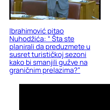
Ibrahimović pitao
Nuhodžića: “ Šta ste
planirali da preduzmete u
susret turističkoj sezoni
kako bi smanjili gužve na
graničnim prelazima?”