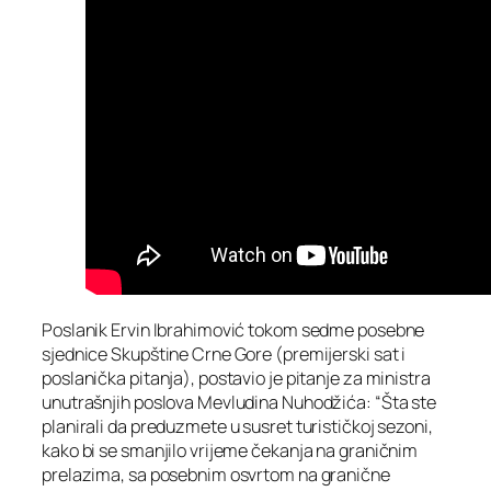
Poslanik Ervin Ibrahimović tokom sedme posebne
sjednice Skupštine Crne Gore (premijerski sat i
poslanička pitanja), postavio je pitanje za ministra
unutrašnjih poslova Mevludina Nuhodžića: “Šta ste
planirali da preduzmete u susret turističkoj sezoni,
kako bi se smanjilo vrijeme čekanja na graničnim
prelazima, sa posebnim osvrtom na granične