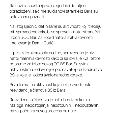
Razlozi raspuštanja su na sjednici detaljno
obrazloženi, sa čime su članovi stranke iz Bara su
uglavnom upoznati.
Na istoj sjednici definisane su aktivnosti koji trebaju
biti sprovedene kako bi se sproveli unutarstranački
izbori u OO Bar. Za koordinatora svih aktivnosti
imenovan je Damir Gutić.
U proteklih skoro pola godine, sprovedeno je niz
neformalnih aktivnosti kako bi se izvršile kvalitetne
pripreme za izbor novog OO BS Bar. Sa svim
aktivnostima redovno je upoznavato predsjedništvo
BS-a koje je i odobravalo naredne korake.
Prva formalna aktivnost koja se sprovodi jeste
reevidencija članova BS iz Bara.
Reevidencija članstva je potrebna iz nekoliko
razloga: nepostojanja, nepotpunih ili nepouzdanih
baza, početka novog procesa od nule i