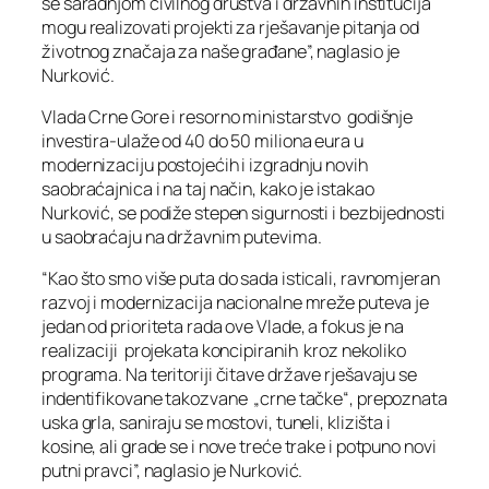
se saradnjom civilnog društva i državnih institucija
mogu realizovati projekti za rješavanje pitanja od
životnog značaja za naše građane”, naglasio je
Nurković.
Vlada Crne Gore i resorno ministarstvo godišnje
investira-ulaže od 40 do 50 miliona eura u
modernizaciju postojećih i izgradnju novih
saobraćajnica i na taj način, kako je istakao
Nurković, se podiže stepen sigurnosti i bezbijednosti
u saobraćaju na državnim putevima.
“Kao što smo više puta do sada isticali, ravnomjeran
razvoj i modernizacija nacionalne mreže puteva je
jedan od prioriteta rada ove Vlade, a fokus je na
realizaciji projekata koncipiranih kroz nekoliko
programa. Na teritoriji čitave države rješavaju se
indentifikovane takozvane „crne tačke“, prepoznata
uska grla, saniraju se mostovi, tuneli, klizišta i
kosine, ali grade se i nove treće trake i potpuno novi
putni pravci”, naglasio je Nurković.