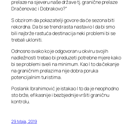
prelaze na sjeveru naše države tj. granične prelaze
Dračenovac i Dobrakovo?”
S obzirom da pokazatelji govore da će sezona biti
rekordna. Da bi se trend rasta nastavio I da bi smo
bili najbrže rastuća destinacija neki problemi bi se
trebali ukloniti.
Odnosno svako ko je odgovoran u okviru svojih
nadležnosti trebao bi preduzeti potrebne mjere kako
bi se problemi sveli na minimum. Kao I to da čekanje
na graničnim prelazima nije dobra poruka
potencijalnim turistima.
Poslanik Ibrahimović je istakao I to da je neophodno
sto brže, efikasnije i bezbjednije vršiti graničnu
kontrolu.
29 Maja, 2019