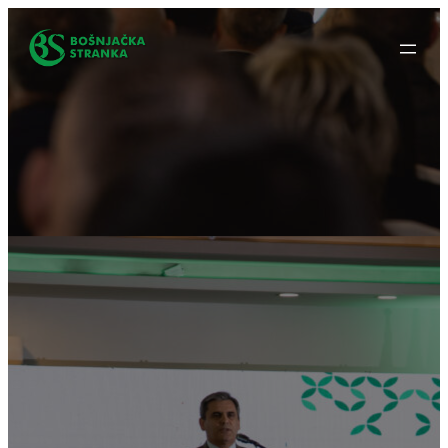
Idi
na
sadržaj