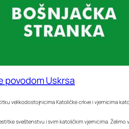
ke povodom Uskrsa
itku velikodostojnicima Katoličke crkve i vjernicima kat
itke sveštenstvu i svim katoličkim vjernicima. Želimo v