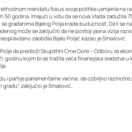
rethodnom mandatu fokus svoje politike usmjerila na raz
ih 50 godina. Imajući u vidu da se nova Vlada zadužila 75
se građanima Bijelog Polja krade budućnost. Da li se na 
edenog može se zaključiti da ne postoji jasna vizija raz
 neopravdano zaobišla Bijelo Polje”, kazao je Smailović.
o Polje da predloži Skupštini Crne Gore – Odboru za ek
 godinu kojim bi se tražila veća finansijska sredstva u
lje.
adu i partije parlamentarne većine, da ozbiljno razmotre 
 gradu”, zaključio je Smailović.