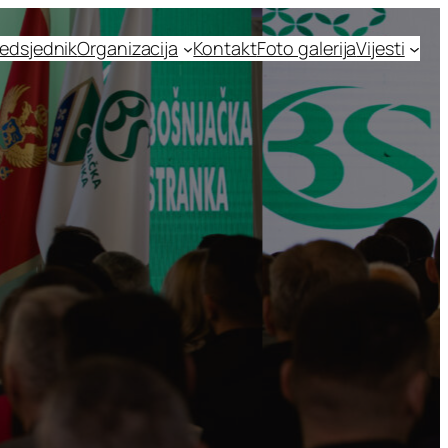
edsjednik
Organizacija
Kontakt
Foto galerija
Vijesti