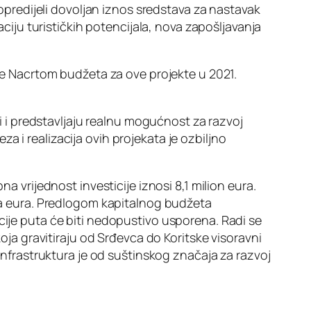
redijeli dovoljan iznos sredstava za nastavak
aciju turističkih potencijala, nova zapošljavanja
 je Nacrtom budžeta za ove projekte u 2021.
zi i predstavljaju realnu mogućnost za razvoj
 i realizacija ovih projekata je ozbiljno
rijednost investicije iznosi 8,1 milion eura.
ona eura. Predlogom kapitalnog budžeta
cije puta će biti nedopustivo usporena. Radi se
koja gravitiraju od Srđevca do Koritske visoravni
 infrastruktura je od suštinskog značaja za razvoj