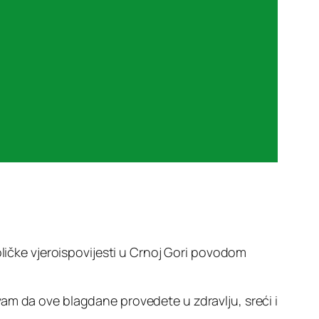
oličke vjeroispovijesti u Crnoj Gori povodom
am da ove blagdane provedete u zdravlju, sreći i