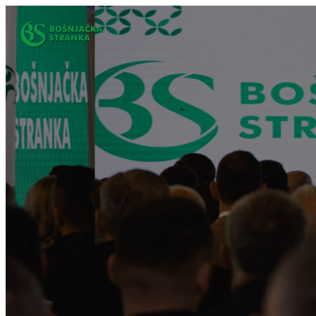
Idi
na
sadržaj