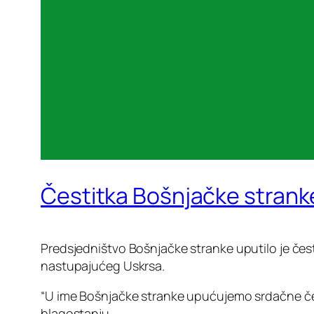
Čestitka Bošnjačke stran
Predsjedništvo Bošnjačke stranke uputilo je čest
nastupajućeg Uskrsa.
“U ime Bošnjačke stranke upućujemo srdačne čest
blagostanju.