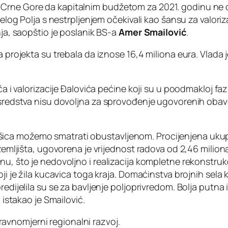
Crne Gore da kapitalnim budžetom za 2021. godinu ne op
jelog Polja s nestrpljenjem očekivali kao šansu za valoriz
nja, saopštio je poslanik BS-a
Amer Smailović
.
na projekta su trebala da iznose 16,4 miliona eura. Vlada
ača i valorizacije Đalovića pećine koji su u poodmakloj fa
 sredstva nisu dovoljna za sprovođenje ugovorenih obaveza
a možemo smatrati obustavljenom. Procijenjena ukupna v
a zemljišta, ugovorena je vrijednost radova od 2,46 mili
nu, što je nedovoljno i realizacija kompletne rekonstruk
ji je žila kucavica toga kraja. Domaćinstva brojnih sela 
redijelila su se za bavljenje poljoprivredom. Bolja putna
 istakao je Smailović.
vnomjerni regionalni razvoj.