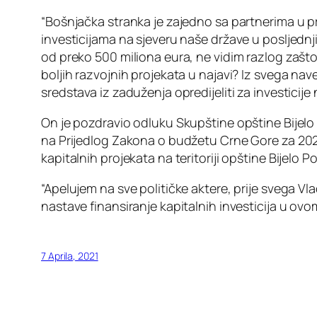
“Bošnjačka stranka je zajedno sa partnerima u p
investicijama na sjeveru naše države u posljednj
od preko 500 miliona eura, ne vidim razlog zašto 
boljih razvojnih projekata u najavi? Iz svega nav
sredstava iz zaduženja opredijeliti za investicije
On je pozdravio odluku Skupštine opštine Bijel
na Prijedlog Zakona o budžetu Crne Gore za 2021.
kapitalnih projekata na teritoriji opštine Bijelo Po
“Apelujem na sve političke aktere, prije svega Vl
nastave finansiranje kapitalnih investicija u ovom
7 Aprila, 2021