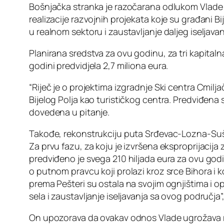
Bošnjačka stranka je razočarana odlukom Vlade 
realizacije razvojnih projekata koje su građani Bi
u realnom sektoru i zaustavljanje daljeg iseljava
Planirana sredstva za ovu godinu, za tri kapital
godini predvidjela 2,7 miliona eura.
“Riječ je o projektima izgradnje Ski centra Cmilj
Bijelog Polja kao turističkog centra. Predviđena
dovedena u pitanje.
Takođe, rekonstrukciju puta Srđevac-Lozna-Sušic
Za prvu fazu, za koju je izvršena eksproprijacij
predviđeno je svega 210 hiljada eura za ovu godi
o putnom pravcu koji prolazi kroz srce Bihora i ko
prema Pešteri su ostala na svojim ognjištima i op
sela i zaustavljanje iseljavanja sa ovog područja”,
On upozorava da ovakav odnos Vlade ugrožava ra