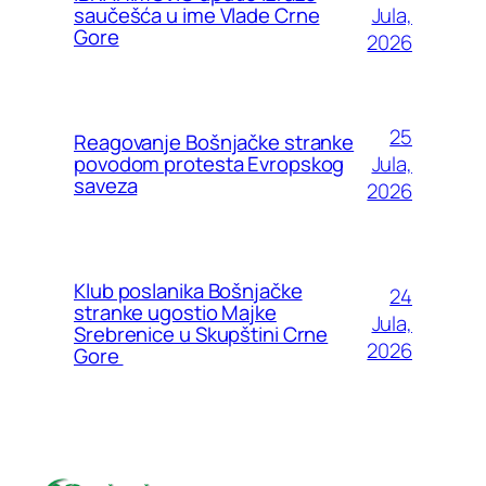
Jula,
saučešća u ime Vlade Crne
Gore
2026
25
Reagovanje Bošnjačke stranke
Jula,
povodom protesta Evropskog
saveza
2026
Klub poslanika Bošnjačke
24
stranke ugostio Majke
Jula,
Srebrenice u Skupštini Crne
2026
Gore