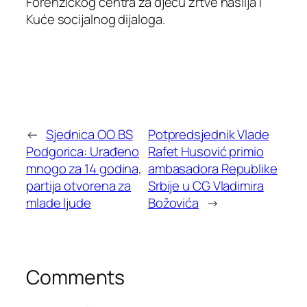
Forenzičkog centra za djecu žrtve nasilja i
Kuće socijalnog dijaloga.
←
Sjednica OO BS
Potpredsjednik Vlade
Podgorica: Urađeno
Rafet Husović primio
mnogo za 14 godina,
ambasadora Republike
partija otvorena za
Srbije u CG Vladimira
mlade ljude
Božovića
→
Comments