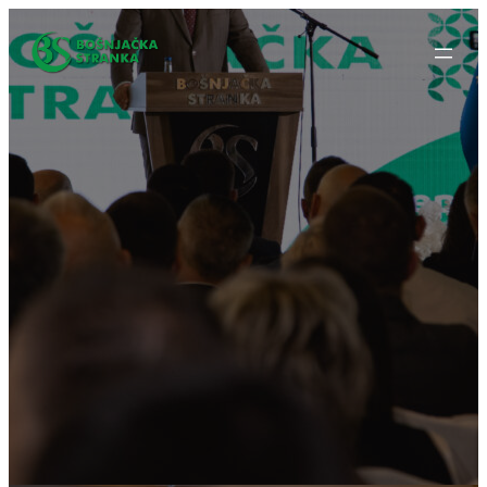
Idi
na
sadržaj