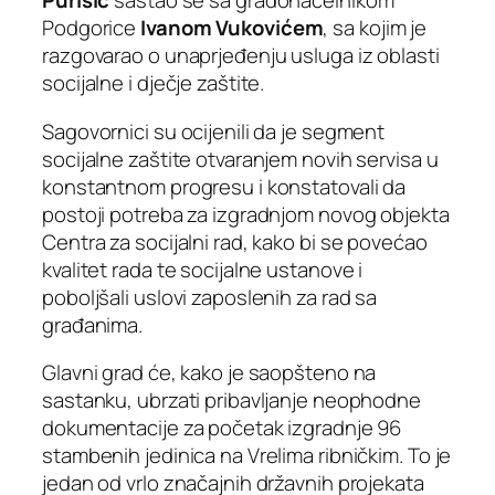
Purišić
sastao se sa gradonačelnikom
Podgorice
Ivanom Vukovićem
, sa kojim je
razgovarao o unaprjeđenju usluga iz oblasti
socijalne i dječje zaštite.
Sagovornici su ocijenili da je segment
socijalne zaštite otvaranjem novih servisa u
konstantnom progresu i konstatovali da
postoji potreba za izgradnjom novog objekta
Centra za socijalni rad, kako bi se povećao
kvalitet rada te socijalne ustanove i
poboljšali uslovi zaposlenih za rad sa
građanima.
Glavni grad će, kako je saopšteno na
sastanku, ubrzati pribavljanje neophodne
dokumentacije za početak izgradnje 96
stambenih jedinica na Vrelima ribničkim. To je
jedan od vrlo značajnih državnih projekata