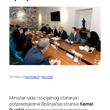
Written by
portparol
in
Novosti
Ministar rada i socijalnog staranja i
potpredsjednik Bošnjačke stranke
Kemal