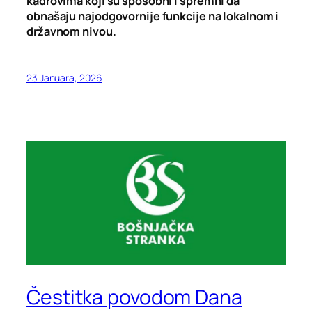
kadrovima koji su sposobni i spremni da
obnašaju najodgovornije funkcije na lokalnom i
državnom nivou.
23 Januara, 2026
Čestitka povodom Dana