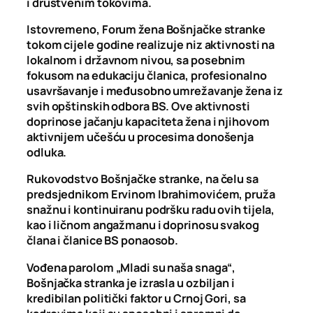
i društvenim tokovima.
Istovremeno, Forum žena Bošnjačke stranke
tokom cijele godine realizuje niz aktivnosti na
lokalnom i državnom nivou, sa posebnim
fokusom na edukaciju članica, profesionalno
usavršavanje i međusobno umrežavanje žena iz
svih opštinskih odbora BS. Ove aktivnosti
doprinose jačanju kapaciteta žena i njihovom
aktivnijem učešću u procesima donošenja
odluka.
Rukovodstvo Bošnjačke stranke, na čelu sa
predsjednikom Ervinom Ibrahimovićem, pruža
snažnu i kontinuiranu podršku radu ovih tijela,
kao i ličnom angažmanu i doprinosu svakog
člana i članice BS ponaosob.
Vođena parolom „Mladi su naša snaga“,
Bošnjačka stranka je izrasla u ozbiljan i
kredibilan politički faktor u Crnoj Gori, sa