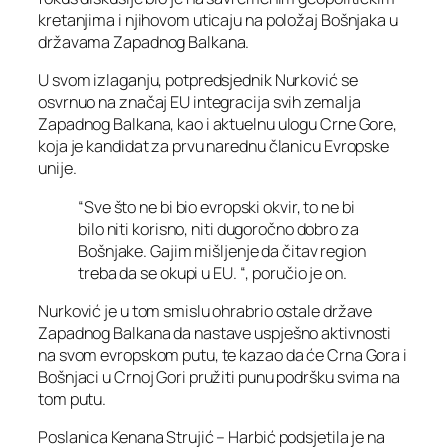
kretanjima i njihovom uticaju na položaj Bošnjaka u
državama Zapadnog Balkana.
U svom izlaganju, potpredsjednik Nurković se
osvrnuo na značaj EU integracija svih zemalja
Zapadnog Balkana, kao i aktuelnu ulogu Crne Gore,
koja je kandidat za prvu narednu članicu Evropske
unije.
“Sve što ne bi bio evropski okvir, to ne bi
bilo niti korisno, niti dugoročno dobro za
Bošnjake. Gajim mišljenje da čitav region
treba da se okupi u EU. “, poručio je on.
Nurković je u tom smislu ohrabrio ostale države
Zapadnog Balkana da nastave uspješno aktivnosti
na svom evropskom putu, te kazao da će Crna Gora i
Bošnjaci u Crnoj Gori pružiti punu podršku svima na
tom putu.
Poslanica Kenana Strujić – Harbić podsjetila je na