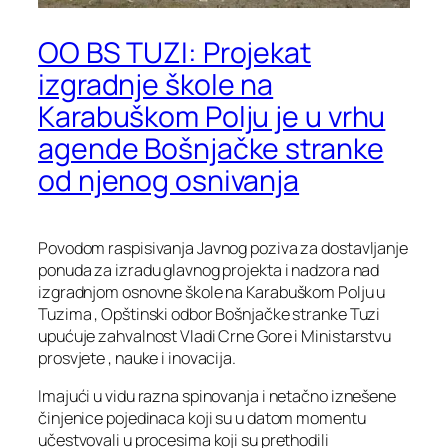
OO BS TUZI: Projekat
izgradnje škole na
Karabuškom Polju je u vrhu
agende Bošnjačke stranke
od njenog osnivanja
Povodom raspisivanja Javnog poziva za dostavljanje
ponuda za izradu glavnog projekta i nadzora nad
izgradnjom osnovne škole na Karabuškom Polju u
Tuzima , Opštinski odbor Bošnjačke stranke Tuzi
upućuje zahvalnost Vladi Crne Gore i Ministarstvu
prosvjete , nauke i inovacija.
Imajući u vidu razna spinovanja i netačno iznešene
činjenice pojedinaca koji su u datom momentu
učestvovali u procesima koji su prethodili