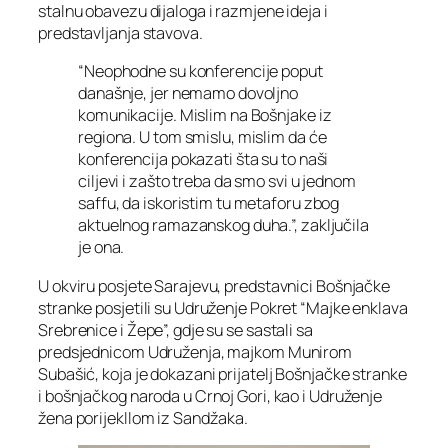
stalnu obavezu dijaloga i razmjene ideja i
predstavljanja stavova.
“Neophodne su konferencije poput
današnje, jer nemamo dovoljno
komunikacije. Mislim na Bošnjake iz
regiona. U tom smislu, mislim da će
konferencija pokazati šta su to naši
ciljevi i zašto treba da smo svi u jednom
saffu, da iskoristim tu metaforu zbog
aktuelnog ramazanskog duha.”, zaključila
je ona.
U okviru posjete Sarajevu, predstavnici Bošnjačke
stranke posjetili su Udruženje Pokret “Majke enklava
Srebrenice i Žepe”, gdje su se sastali sa
predsjednicom Udruženja, majkom Munirom
Subašić, koja je dokazani prijatelj Bošnjačke stranke
i bošnjačkog naroda u Crnoj Gori, kao i Udruženje
žena porijekllom iz Sandžaka.