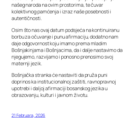
našeg naroda na ovim prostorima, te čuvar
kolektivnog pamćenja i izraz naše posebnosti i
autentičnosti.
Osim što nas ovaj datum podsjeća na kontinuiranu
borbu za očuvanje i punu afirmaciju, dodatno nam
daje odgovornost koju imamo prema mladim
Bošnjakinjama i Bošnjacima, da i dalje nastavimo da
njegujemo, razvijamo i ponosno prenosimo svoj
maternji jezik.
Bošnjačka stranka će nastaviti da pruža puni
doprinos ka institucionalnoj zaštiti, ravnopravnoj
upotrebi i daljoj afirmaciji bosanskog jezika u
obrazovanju, kulturi i javnom životu.
21 Februara, 2026