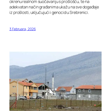
okrenu realnom suočavanju s prošlošću, te na
adekvatan način građanima ukažu na sve događaje
iz prošlosti, uključujući i genocid u Srebrenici.
3 Februara, 2026