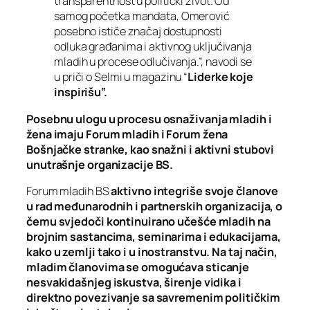
transparentnost u politički život. Od
samog početka mandata, Omerović
posebno ističe značaj dostupnosti
odluka građanima i aktivnog uključivanja
mladih u procese odlučivanja.”, navodi se
u priči o Selmi u magazinu “
Liderke koje
inspirišu”.
Posebnu ulogu u procesu osnaživanja mladih i
žena imaju Forum mladih i Forum žena
Bošnjačke stranke, kao snažni i aktivni stubovi
unutrašnje organizacije BS.
Forum mladih BS
aktivno integriše svoje članove
u rad međunarodnih i partnerskih organizacija, o
čemu svjedoči kontinuirano učešće mladih na
brojnim sastancima, seminarima i edukacijama,
kako u zemlji tako i u inostranstvu. Na taj način,
mladim članovima se omogućava sticanje
nesvakidašnjeg iskustva, širenje vidika i
direktno povezivanje sa savremenim političkim