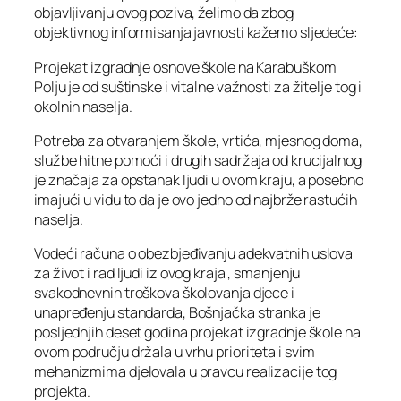
objavljivanju ovog poziva, želimo da zbog
objektivnog informisanja javnosti kažemo sljedeće:
Projekat izgradnje osnove škole na Karabuškom
Polju je od suštinske i vitalne važnosti za žitelje tog i
okolnih naselja.
Potreba za otvaranjem škole, vrtića, mjesnog doma,
službe hitne pomoći i drugih sadržaja od krucijalnog
je značaja za opstanak ljudi u ovom kraju, a posebno
imajući u vidu to da je ovo jedno od najbrže rastućih
naselja.
Vodeći računa o obezbjeđivanju adekvatnih uslova
za život i rad ljudi iz ovog kraja , smanjenju
svakodnevnih troškova školovanja djece i
unapređenju standarda, Bošnjačka stranka je
posljednjih deset godina projekat izgradnje škole na
ovom području držala u vrhu prioriteta i svim
mehanizmima djelovala u pravcu realizacije tog
projekta.