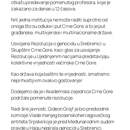
otkažu predavanje pomenutog profesora, koje je
zakazano za danas u 12 časova.
Niti jedna institucija ne može raditi suprotno od
onoga što su odluke i put Crne Gore, a to je put
građanske, multivjerske i multinacionalne države.
Usvojena Rezolucija o genocidu u Srebrenici u
Skupštini Crne Gore, kao i glas za usvajanje
Rezolucije u Ujedinjenim nacijama predstavljaju
kolektivne vrijednosti većinske Crne Gore.
Kao država koja baštini te vrijednosti, smatramo
neprihvatljivim ovakvo gostovanje!
Dodajemo da je i Akademska zajednica Crne Gore
podržala pomenute rezolucije.
Radi šire javnosti, Gideon Grajf je bio predvodnik
komisije Vlade manjeg bosanskohercegovačkog
entiteta Srpske koja je pred Međunarodnim sudom
pravde u Hagu negirala genocid u Srebrenici.