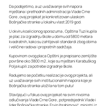
Da podsjetimo, a uz uvažavanje svih napora
mještana i prethodnih administracija Vlade Crne
Gore , ovaj projekat je konkretizovan ulaskom
Bošnjačke stranke u lokalnu vlast 2019 god.
U okviru koalicionog sporazuma , Opština Tuzi kupila
je plac za izgradnju škole u obimu od 5800 metara
kvadratnih, kako su zahtijevali standardi zbog obima
i veličine radova i propratnih sadržaja.
Kupovinom ovog placa Opštini je prepisano zemljište
površine oko 3800 m2 , koje su mještani Karabuškog
Polja kupili za potrebe izgradnje škole.
Radujemo se početku realizacije ovog projekta, ali
uz uvažavanje svih institucionalnih napora koje je
Bošnjačka stranka uložila na tom putu!
Stavljajući u fokus ovaj projekat na svim nivoima
odlučivanja Vlade Crne Gore , potpredsjednik Vlade i
lider Bošnjačke stranke, Ervin Ibrahimović, ministri iz