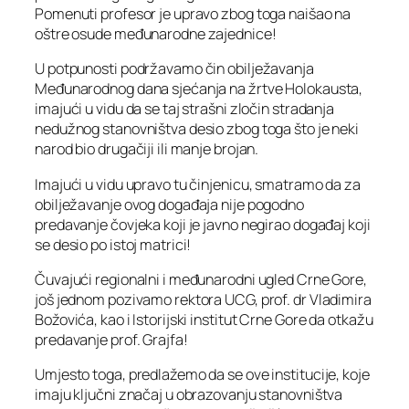
Pomenuti profesor je upravo zbog toga naišao na
oštre osude međunarodne zajednice!
U potpunosti podržavamo čin obilježavanja
Međunarodnog dana sjećanja na žrtve Holokausta,
imajući u vidu da se taj strašni zločin stradanja
nedužnog stanovništva desio zbog toga što je neki
narod bio drugačiji ili manje brojan.
Imajući u vidu upravo tu činjenicu, smatramo da za
obilježavanje ovog događaja nije pogodno
predavanje čovjeka koji je javno negirao događaj koji
se desio po istoj matrici!
Čuvajući regionalni i međunarodni ugled Crne Gore,
još jednom pozivamo rektora UCG, prof. dr Vladimira
Božovića, kao i Istorijski institut Crne Gore da otkažu
predavanje prof. Grajfa!
Umjesto toga, predlažemo da se ove institucije, koje
imaju ključni značaj u obrazovanju stanovništva