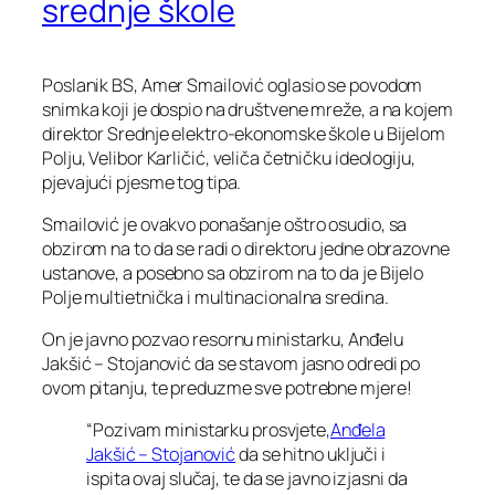
srednje škole
Poslanik BS, Amer Smailović oglasio se povodom
snimka koji je dospio na društvene mreže, a na kojem
direktor Srednje elektro-ekonomske škole u Bijelom
Polju, Velibor Karličić, veliča četničku ideologiju,
pjevajući pjesme tog tipa.
Smailović je ovakvo ponašanje oštro osudio, sa
obzirom na to da se radi o direktoru jedne obrazovne
ustanove, a posebno sa obzirom na to da je Bijelo
Polje multietnička i multinacionalna sredina.
On je javno pozvao resornu ministarku, Anđelu
Jakšić – Stojanović da se stavom jasno odredi po
ovom pitanju, te preduzme sve potrebne mjere!
“Pozivam ministarku prosvjete,
Anđela
Jakšić – Stojanović
da se hitno uključi i
ispita ovaj slučaj, te da se javno izjasni da