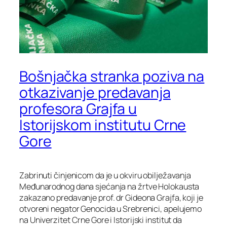
Bošnjačka stranka poziva na
otkazivanje predavanja
profesora Grajfa u
Istorijskom institutu Crne
Gore
Zabrinuti činjenicom da je u okviru obilježavanja
Međunarodnog dana sjećanja na žrtve Holokausta
zakazano predavanje prof. dr Gideona Grajfa, koji je
otvoreni negator Genocida u Srebrenici, apelujemo
na Univerzitet Crne Gore i Istorijski institut da