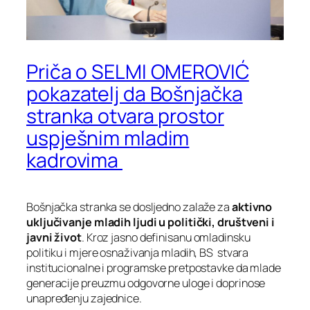
Priča o SELMI OMEROVIĆ
pokazatelj da Bošnjačka
stranka otvara prostor
uspješnim mladim
kadrovima
Bošnjačka stranka se dosljedno zalaže za
aktivno
uključivanje mladih ljudi u politički, društveni i
javni život
. Kroz jasno definisanu omladinsku
politiku i mjere osnaživanja mladih, BS stvara
institucionalne i programske pretpostavke da mlade
generacije preuzmu odgovorne uloge i doprinose
unapređenju zajednice.