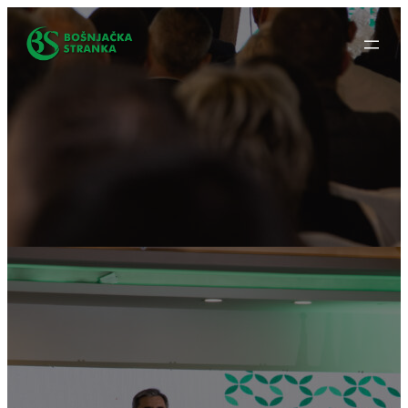
Idi
na
sadržaj