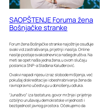
SAOPŠTENJE Foruma žena
Bošnjačke stranke
Forum žena Bošnjačke stranke najoštrije osuđuje
svaki vid zastrašivanja, prijetnji i nasilja. Online
nasilje postaje svakodnevnica našeg društva. Na
meti se opet našla jedna žena,u ovom slučaju
poslanica SNP-a Slađana Kaluđerović.
Ovakvi napadi nijesu izraz slobode mišljenja, već
pokušaj diskreditacije i obeshrabrivanja žena da
ravnopravno učestvuju u donošenju odluka.
“Junaštvo” iza tastature, govor mržnje i prijetnje
ozbiljno urušavaju demokratske vrijednosti i
bezbjednost javnog prostora. Očekujemo da