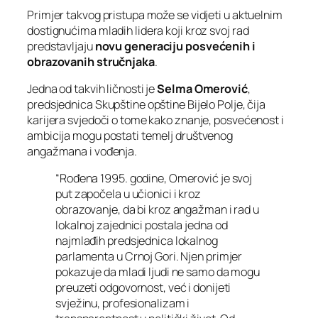
Primjer takvog pristupa može se vidjeti u aktuelnim
dostignućima mladih lidera koji kroz svoj rad
predstavljaju
novu generaciju posvećenih i
obrazovanih stručnjaka
.
Jedna od takvih ličnosti je
Selma Omerović
,
predsjednica Skupštine opštine Bijelo Polje, čija
karijera svjedoči o tome kako znanje, posvećenost i
ambicija mogu postati temelj društvenog
angažmana i vođenja.
“Rođena 1995. godine, Omerović je svoj
put započela u učionici i kroz
obrazovanje, da bi kroz angažman i rad u
lokalnoj zajednici postala jedna od
najmlađih predsjednica lokalnog
parlamenta u Crnoj Gori. Njen primjer
pokazuje da mladi ljudi ne samo da mogu
preuzeti odgovornost, već i donijeti
svježinu, profesionalizam i