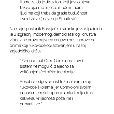
li smatra da je direktoru koji javno pjeva
takve pjesme mjesto među mladim
ljudima koji treba da grade budućnost
ove države.”, naveo je Smailović.
Na kraju, poslanik Bošnjačke stranke je zaključio da
je u izgradnji modernog, demokratskog i društva
vladavine prava najveća odgovornost upravo na
onima koji rukovode obrazovanjem u našoj
zajedničkoj državi.
“Evropski put Crne Gore i obrazovni
sistem ne mogu ići zajedno sa
veličanjem četničke ideologije.
Posebna odgovornost leži na onima koji
rukovode školama, jer upravo oni svojim
ponašanjem šalju poruku mladim ljudima
kakve su vrijednosti poželjne i
prihvatljive.”