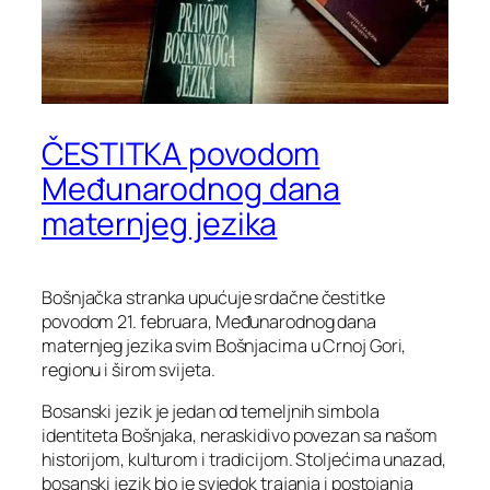
ČESTITKA povodom
Međunarodnog dana
maternjeg jezika
Bošnjačka stranka upućuje srdačne čestitke
povodom 21. februara, Međunarodnog dana
maternjeg jezika svim Bošnjacima u Crnoj Gori,
regionu i širom svijeta.
Bosanski jezik je jedan od temeljnih simbola
identiteta Bošnjaka, neraskidivo povezan sa našom
historijom, kulturom i tradicijom. Stoljećima unazad,
bosanski jezik bio je svjedok trajanja i postojanja