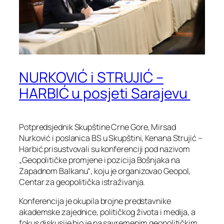
NURKOVIĆ i STRUJIĆ –
HARBIĆ u posjeti Sarajevu
Potpredsjednik Skupštine Crne Gore, Mirsad
Nurković i poslanica BS u Skupštini, Kenana Strujić –
Harbić prisustvovali su konferenciji pod nazivom
„Geopolitičke promjene i pozicija Bošnjaka na
Zapadnom Balkanu“, koju je organizovao Geopol,
Centar za geopolitička istraživanja.
Konferencija je okupila brojne predstavnike
akademske zajednice, političkog života i medija, a
fokus diskusije bio je na savremenim geopolitičkim