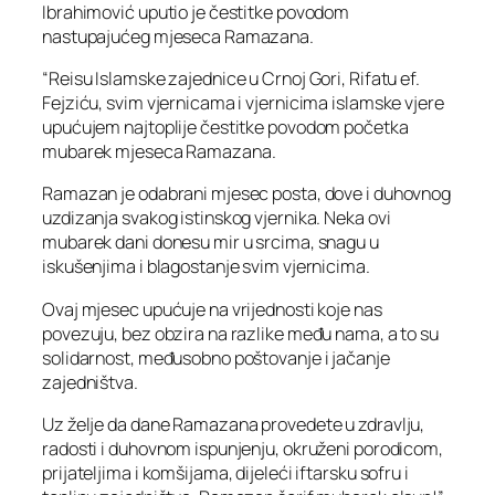
Ibrahimović uputio je čestitke povodom
nastupajućeg mjeseca Ramazana.
“Reisu Islamske zajednice u Crnoj Gori, Rifatu ef.
Fejziću, svim vjernicama i vjernicima islamske vjere
upućujem najtoplije čestitke povodom početka
mubarek mjeseca Ramazana.
Ramazan je odabrani mjesec posta, dove i duhovnog
uzdizanja svakog istinskog vjernika. Neka ovi
mubarek dani donesu mir u srcima, snagu u
iskušenjima i blagostanje svim vjernicima.
Ovaj mjesec upućuje na vrijednosti koje nas
povezuju, bez obzira na razlike među nama, a to su
solidarnost, međusobno poštovanje i jačanje
zajedništva.
Uz želje da dane Ramazana provedete u zdravlju,
radosti i duhovnom ispunjenju, okruženi porodicom,
prijateljima i komšijama, dijeleći iftarsku sofru i