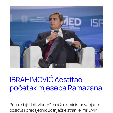
IBRAHIMOVIĆ čestitao
početak mjeseca Ramazana
Potpredsjednik Vlade Crne Gore, ministar vanjskih
poslova i predsjednik Bošnjačke stranke, mr Ervin