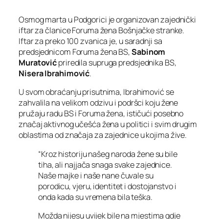
Osmog marta u Podgorici je organizovan zajednički
iftar za članice Foruma žena Bošnjačke stranke.
Iftar za preko 100 zvanica je, u saradnji sa
predsjednicom Foruma žena BS,
Sabinom
Muratović
priredila supruga predsjednika BS,
Nisera Ibrahimović
.
U svom obraćanju prisutnima, Ibrahimović se
zahvalila na velikom odzivu i podršci koju žene
pružaju radu BS i Foruma žena, ističući posebno
značaj aktivnog učešća žena u politici i svim drugim
oblastima od značaja za zajednice u kojima žive.
“Kroz historiju našeg naroda žene su bile
tiha, ali najjača snaga svake zajednice.
Naše majke i naše nane čuvale su
porodicu, vjeru, identitet i dostojanstvo i
onda kada su vremena bila teška.
Možda nijesu uvijek bile na mjestima gdje