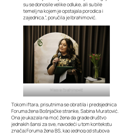
su se donosile velike odluke, ali su bile
temelj na kojem je opstajala porodica i
zajednica.”, poručila je Ibrahimović.
Nisera Ibrahimović
Tokom iftara, prisutnima se obratila i predsjednica
Foruma žena Bošnjačke stranke, Sabina Muratović.
Ona je ukazala na moć žena da grade društvo
jednakih šansi za sve, navodeći u tom kontekstu
značaj Foruma žena BS, kao jednog od stubova