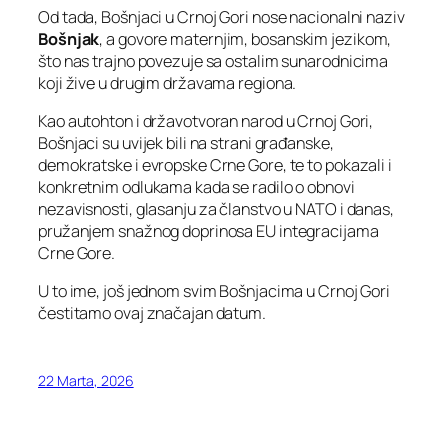
Od tada, Bošnjaci u Crnoj Gori nose nacionalni naziv
Bošnjak
, a govore maternjim, bosanskim jezikom,
što nas trajno povezuje sa ostalim sunarodnicima
koji žive u drugim državama regiona.
Kao autohton i državotvoran narod u Crnoj Gori,
Bošnjaci su uvijek bili na strani građanske,
demokratske i evropske Crne Gore, te to pokazali i
konkretnim odlukama kada se radilo o obnovi
nezavisnosti, glasanju za članstvo u NATO i danas,
pružanjem snažnog doprinosa EU integracijama
Crne Gore.
U to ime, još jednom svim Bošnjacima u Crnoj Gori
čestitamo ovaj značajan datum.
22 Marta, 2026