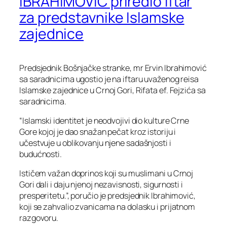
IBRAHIMOVIĆ priredio iftar
za predstavnike Islamske
zajednice
Predsjednik Bošnjačke stranke, mr Ervin Ibrahimović
sa saradnicima ugostio je na iftaru uvaženog reisa
Islamske zajednice u Crnoj Gori, Rifata ef. Fejzića sa
saradnicima.
“Islamski identitet je neodvojivi dio kulture Crne
Gore kojoj je dao snažan pečat kroz istoriju i
učestvuje u oblikovanju njene sadašnjosti i
budućnosti.
Ističem važan doprinos koji su muslimani u Crnoj
Gori dali i daju njenoj nezavisnosti, sigurnosti i
presperitetu.”, poručio je predsjednik Ibrahimović,
koji se zahvalio zvanicama na dolasku i prijatnom
razgovoru.