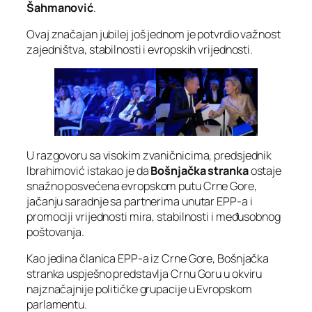
Šahmanović
.
Ovaj značajan jubilej još jednom je potvrdio važnost
zajedništva, stabilnosti i evropskih vrijednosti.
U razgovoru sa visokim zvaničnicima, predsjednik
Ibrahimović istakao je da
Bošnjačka stranka
ostaje
snažno posvećena evropskom putu Crne Gore,
jačanju saradnje sa partnerima unutar EPP-a i
promociji vrijednosti mira, stabilnosti i međusobnog
poštovanja.
Kao jedina članica EPP-a iz Crne Gore, Bošnjačka
stranka uspješno predstavlja Crnu Goru u okviru
najznačajnije političke grupacije u Evropskom
parlamentu.