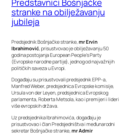
Predstavnici Bošnjačke
stranke na obilježavanju
jubileja
Predsjednik Bošnjačke stranke,
mr Ervin
Ibrahimović
, prisustvovao je obilježavanju 50
godina postojanja European People’s Party
(Evropske narodne partije), jednog od najvažnijih
političkih saveza u Evropi.
Događaju su prisustvovali predsjednik EPP-a,
Manfred Weber, predsjednica Evropske komisije,
Ursula von der Leyen, predsjednica Evropskog
parlamenta, Roberta Metsola, kao i premijeri i lideri
više evropskih država.
Uz predsjednika Ibrahimovića, događaju je
prisustvovao i član Predsjedništva i međunarodni
sekretar Bošnjačke stranke,
mr Admir