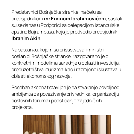
Predstavnici Bošnjačke stranke, na čelu sa
predsjednikom
mr Ervinom Ibrahimovićem
, sastali
su se danas u Podgorici sa delegacijom istanbulske
opštine Bajrampaša, koju je predvodio predsjednik
Ibrahim Akin
.
Na sastanku, kojem su prisustvovali ministri i
poslanici Bošnjačke stranke, razgovarano je o
konkretnim modelima saradnje u oblasti investicija,
preduzetništva i turizma, kao i razmjene iskustava u
oblasti ekonomskog razvoja.
Poseban akcenat stavljen je na stvaranje povoljnog
ambijenta za povezivanje privrednika, organizaciju
poslovnih foruma i podsticanje zajedničkih
projekata.