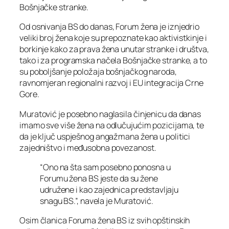
Bošnjačke stranke.
Od osnivanja BS do danas, Forum žena je iznjedrio
veliki broj žena koje su prepoznate kao aktivistkinje i
borkinje kako za prava žena unutar stranke i društva,
tako i za programska načela Bošnjačke stranke, a to
su poboljšanje položaja bošnjačkog naroda,
ravnomjeran regionalni razvoj i EU integracija Crne
Gore.
Muratović je posebno naglasila činjenicu da danas
imamo sve više žena na odlučujućim pozicijama, te
da je ključ uspješnog angažmana žena u politici
zajedništvo i međusobna povezanost.
“Ono na šta sam posebno ponosna u
Forumu žena BS jeste da su žene
udružene i kao zajednica predstavljaju
snagu BS.”, navela je Muratović.
Osim članica Foruma žena BS iz svih opštinskih