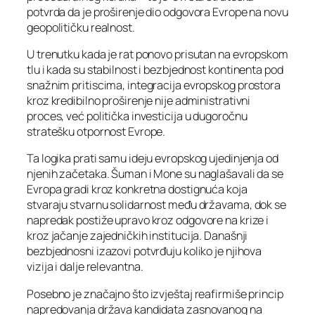
potvrda da je proširenje dio odgovora Evrope na novu
geopolitičku realnost.
U trenutku kada je rat ponovo prisutan na evropskom
tlu i kada su stabilnost i bezbjednost kontinenta pod
snažnim pritiscima, integracija evropskog prostora
kroz kredibilno proširenje nije administrativni
proces, već politička investicija u dugoročnu
stratešku otpornost Evrope.
Ta logika prati samu ideju evropskog ujedinjenja od
njenih začetaka. Šuman i Mone su naglašavali da se
Evropa gradi kroz konkretna dostignuća koja
stvaraju stvarnu solidarnost među državama, dok se
napredak postiže upravo kroz odgovore na krize i
kroz jačanje zajedničkih institucija. Današnji
bezbjednosni izazovi potvrđuju koliko je njihova
vizija i dalje relevantna.
Posebno je značajno što izvještaj reafirmiše princip
napredovanja država kandidata zasnovanog na