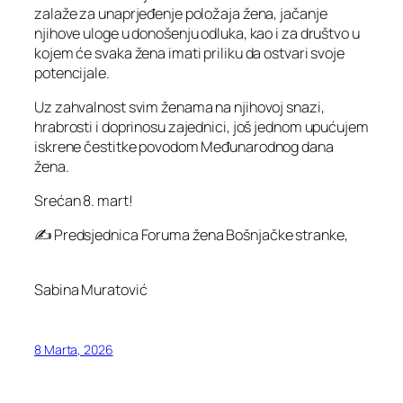
zalaže za unaprjeđenje položaja žena, jačanje
njihove uloge u donošenju odluka, kao i za društvo u
kojem će svaka žena imati priliku da ostvari svoje
potencijale.
Uz zahvalnost svim ženama na njihovoj snazi,
hrabrosti i doprinosu zajednici, još jednom upućujem
iskrene čestitke povodom Međunarodnog dana
žena.
Srećan 8. mart!
✍️
Predsjednica Foruma žena Bošnjačke stranke
,
Sabina Muratović
8 Marta, 2026