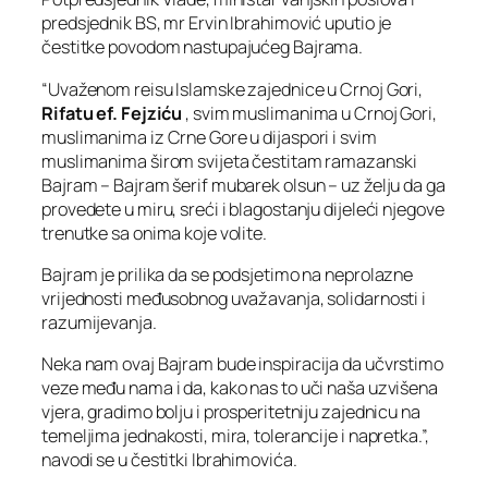
predsjednik BS, mr Ervin Ibrahimović uputio je
čestitke povodom nastupajućeg Bajrama.
“Uvaženom reisu Islamske zajednice u Crnoj Gori,
Rifatu ef. Fejziću
, svim muslimanima u Crnoj Gori,
muslimanima iz Crne Gore u dijaspori i svim
muslimanima širom svijeta čestitam ramazanski
Bajram – Bajram šerif mubarek olsun – uz želju da ga
provedete u miru, sreći i blagostanju dijeleći njegove
trenutke sa onima koje volite.
Bajram je prilika da se podsjetimo na neprolazne
vrijednosti međusobnog uvažavanja, solidarnosti i
razumijevanja.
Neka nam ovaj Bajram bude inspiracija da učvrstimo
veze među nama i da, kako nas to uči naša uzvišena
vjera, gradimo bolju i prosperitetniju zajednicu na
temeljima jednakosti, mira, tolerancije i napretka.”,
navodi se u čestitki Ibrahimovića.