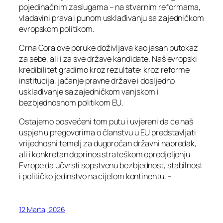
pojedinačnim zaslugama – na stvarnim reformama,
vladavini prava i punom usklađivanju sa zajedničkom
evropskom politikom.
Crna Gora ove poruke doživljava kao jasan putokaz
za sebe, ali i za sve države kandidate. Naš evropski
kredibilitet gradimo kroz rezultate: kroz reforme
institucija, jačanje pravne države i dosljedno
usklađivanje sa zajedničkom vanjskom i
bezbjednosnom politikom EU.
Ostajemo posvećeni tom putu i uvjereni da će naš
uspjeh u pregovorima o članstvu u EU predstavljati
vrijednosni temelj za dugoročan državni napredak,
ali i konkretan doprinos strateškom opredjeljenju
Evrope da učvrsti sopstvenu bezbjednost, stabilnost
i političko jedinstvo na cijelom kontinentu. –
12 Marta, 2026