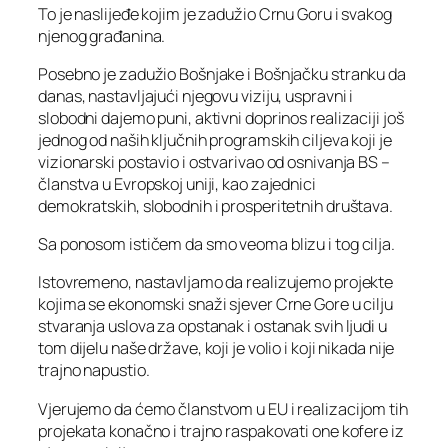
To je naslijeđe kojim je zadužio Crnu Goru i svakog
njenog građanina.
Posebno je zadužio Bošnjake i Bošnjačku stranku da
danas, nastavljajući njegovu viziju, uspravni i
slobodni dajemo puni, aktivni doprinos realizaciji još
jednog od naših ključnih programskih ciljeva koji je
vizionarski postavio i ostvarivao od osnivanja BS –
članstva u Evropskoj uniji, kao zajednici
demokratskih, slobodnih i prosperitetnih društava.
Sa ponosom ističem da smo veoma blizu i tog cilja.
Istovremeno, nastavljamo da realizujemo projekte
kojima se ekonomski snaži sjever Crne Gore u cilju
stvaranja uslova za opstanak i ostanak svih ljudi u
tom dijelu naše države, koji je volio i koji nikada nije
trajno napustio.
Vjerujemo da ćemo članstvom u EU i realizacijom tih
projekata konačno i trajno raspakovati one kofere iz