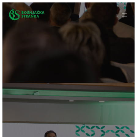
Idi
na
sadržaj