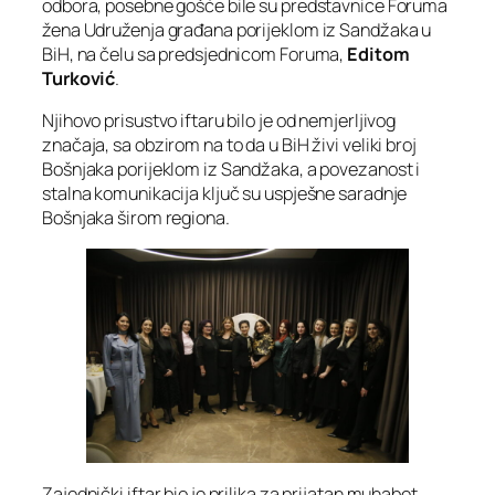
odbora, posebne gošće bile su predstavnice Foruma
žena Udruženja građana porijeklom iz Sandžaka u
BiH, na čelu sa predsjednicom Foruma,
Editom
Turković
.
Njihovo prisustvo iftaru bilo je od nemjerljivog
značaja, sa obzirom na to da u BiH živi veliki broj
Bošnjaka porijeklom iz Sandžaka, a povezanost i
stalna komunikacija ključ su uspješne saradnje
Bošnjaka širom regiona.
Zajednički iftar bio je prilika za prijatan muhabet,