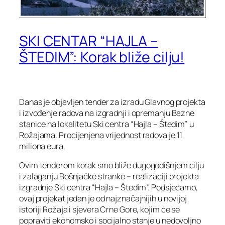
SKI CENTAR “HAJLA –
ŠTEDIM”: Korak bliže cilju!
Danas je objavljen tender za izradu Glavnog projekta
i izvođenje radova na izgradnji i opremanju Bazne
stanice na lokalitetu Ski centra “Hajla – Štedim” u
Rožajama. Procijenjena vrijednost radova je 11
miliona eura.
Ovim tenderom korak smo bliže dugogodišnjem cilju
i zalaganju Bošnjačke stranke – realizaciji projekta
izgradnje Ski centra “Hajla – Štedim”. Podsjećamo,
ovaj projekat jedan je od najznačajnijih u novijoj
istoriji Rožaja i sjevera Crne Gore, kojim će se
popraviti ekonomsko i socijalno stanje u nedovoljno