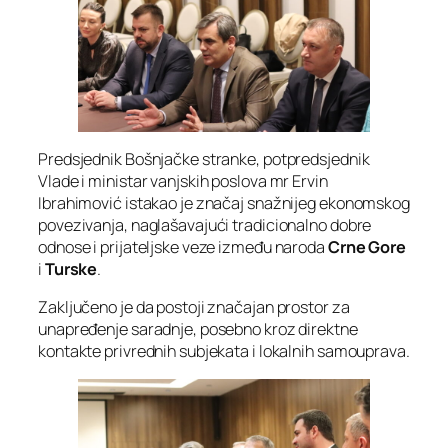
Predsjednik Bošnjačke stranke, potpredsjednik
Vlade i ministar vanjskih poslova mr Ervin
Ibrahimović istakao je značaj snažnijeg ekonomskog
povezivanja, naglašavajući tradicionalno dobre
odnose i prijateljske veze između naroda
Crne Gore
i
Turske
.
Zaključeno je da postoji značajan prostor za
unapređenje saradnje, posebno kroz direktne
kontakte privrednih subjekata i lokalnih samouprava.