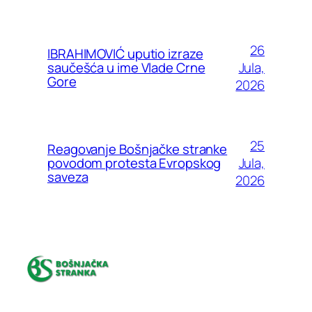
26
IBRAHIMOVIĆ uputio izraze
Jula,
saučešća u ime Vlade Crne
Gore
2026
25
Reagovanje Bošnjačke stranke
Jula,
povodom protesta Evropskog
saveza
2026