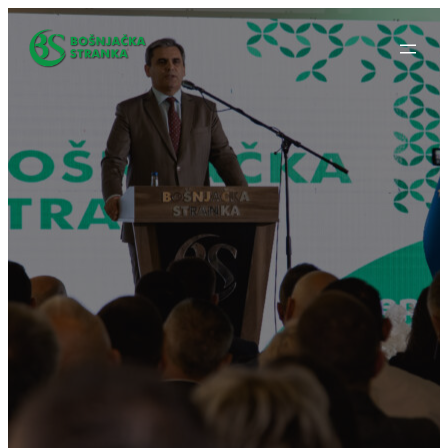
Idi
na
sadržaj