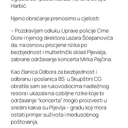
Harbić.
Njeno obraćanje prenosimo u cjelosti:
– Pozdravljam odluku Uprave policije Crne
Gore i njenog direktora Lazara Šćepanovića
da, na osnovu procjene rizika po
bezbjednost i multietnički sklad Pljevalja,
zabrane održavanje koncerta Mirka Pajčina.
Kao članica Odbora za bezbjednost i
odbranu i poslanica BS u Skupštini CG
obratila sam se rukovodiocima nadležnog
resora i ukazala na ozbiljne rizike koje bi
održavanje “koncerta” moglo proizvesti u
sredini kakva su Pljevlja – gradu koji mora
ostati primjer suživota i međusobnog
poštovanja.