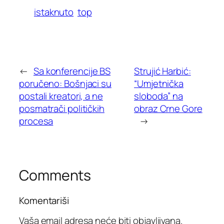
istaknuto
top
←
Sa konferencije BS
Strujić Harbić:
poručeno: Bošnjaci su
“Umjetnička
postali kreatori, a ne
sloboda” na
posmatrači političkih
obraz Crne Gore
procesa
→
Comments
Komentariši
Vaša email adresa neće biti objavljivana.