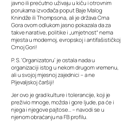
javno ili prećutno uživaju u kiču i otrovnim
porukama izvođača poput Baje Malog
Knindže ili Thompsona, ali je država Crna
Gora ovom odlukom jasno pokazala da za
takve narative, politike i „umjetnost“ nema
mjesta u modernoj, evropskoj i antifašističkoj
Crnoj Gori!
P. S. ‘Organizatoru’ je ostala nada u
organizaciji istog u nekom drugom vremenu,
ali u svojoj mjesnoj zajednici – a ne
Pljevaljskoj čaršiji!
Jer ovo je grad kulture i tolerancije, koji je
preživio mnoge, možda i gore ljude, pa će i
njega i njegove pajtose… – navodi se u
njenom obraćanju na FB profilu.