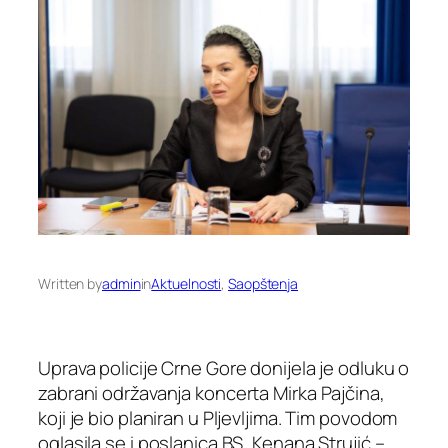
Written by
admin
in
Aktuelnosti
, 
Saopštenja
Uprava policije Crne Gore donijela je odluku o
zabrani održavanja koncerta Mirka Pajčina,
koji je bio planiran u Pljevljima. Tim povodom
oglasila se i poslanica BS, Kenana Strujić –