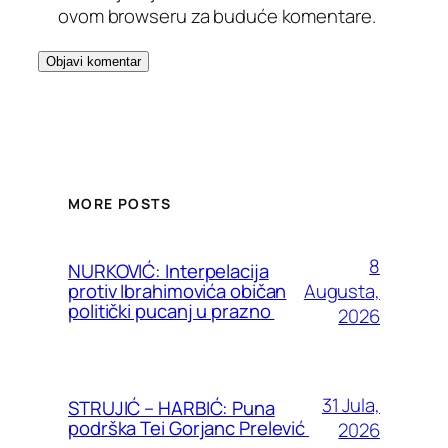
ovom browseru za buduće komentare.
MORE POSTS
8
NURKOVIĆ: Interpelacija
Augusta,
protiv Ibrahimovića običan
politički pucanj u prazno
2026
31 Jula,
STRUJIĆ – HARBIĆ: Puna
podrška Tei Gorjanc Prelević
2026