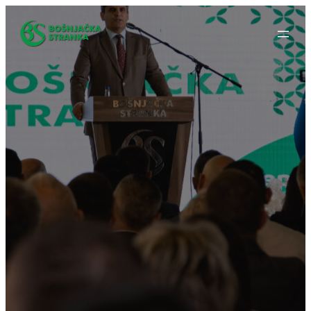
Idi
na
sadržaj