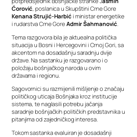
potpredsjednik Bošnjačke stranke J
asmin
Ćorović
, poslanica u Skupštini Crne Gore
Kenana Strujić-Harbić
i ministar energetike
i rudarstva Crne Gore
Admir Šahmanović
.
Tema razgovora bila je aktuealna politička
situacija u Bosni i Hercegovini i Crnoj Gori, sa
akcentom na dosadašnju saradnju dvije
države. Na sastanku je razgovarano i o
položaju bošnjačkog naroda u ovim
državama i regionu.
Sagovornici su razmijenili mišljenje o značaju
političkog uticaja Bošnjaka kroz institucije
sistema, te naglasili potrebu jačanja
saradnje bošnjačkih političkih predstavnika u
pitanjima od zajedničkog interesa.
Tokom sastanka evaluiran je dosadašnji