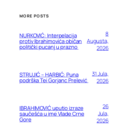
MORE POSTS
8
NURKOVIĆ: Interpelacija
Augusta,
protiv Ibrahimovića običan
politički pucanj u prazno
2026
31 Jula,
STRUJIĆ – HARBIĆ: Puna
podrška Tei Gorjanc Prelević
2026
26
IBRAHIMOVIĆ uputio izraze
Jula,
saučešća u ime Vlade Crne
Gore
2026