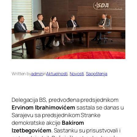
Written by
admin
in
Aktuelnosti
, 
Novosti
, 
Saopštenja
Delegacija BS, predvođena predsjednikom
Ervinom Ibrahimovićem
sastala se danas u
Sarajevu sa predsjednikom Stranke
demokratske akcije
Bakirom
Izetbegovićem
. Sastanku su prisustvovali i