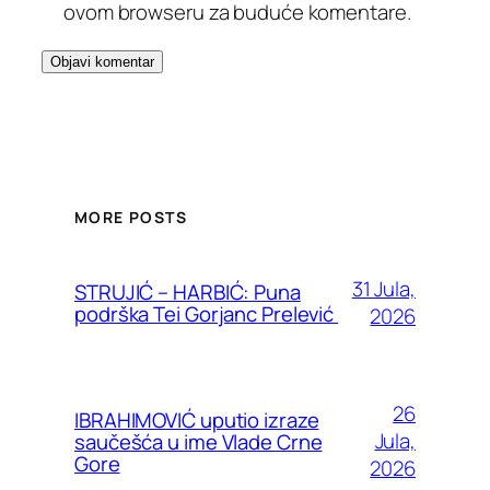
ovom browseru za buduće komentare.
MORE POSTS
31 Jula,
STRUJIĆ – HARBIĆ: Puna
podrška Tei Gorjanc Prelević
2026
26
IBRAHIMOVIĆ uputio izraze
Jula,
saučešća u ime Vlade Crne
Gore
2026