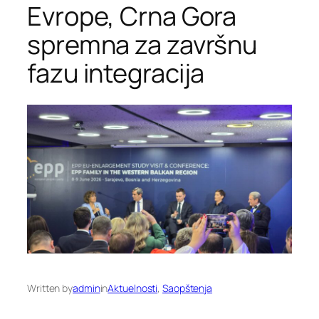
Evrope, Crna Gora
spremna za završnu
fazu integracija
Written by
admin
in
Aktuelnosti
, 
Saopštenja