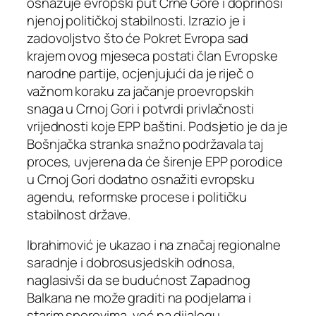
osnažuje evropski put Crne Gore i doprinosi
njenoj političkoj stabilnosti. Izrazio je i
zadovoljstvo što će Pokret Evropa sad
krajem ovog mjeseca postati član Evropske
narodne partije, ocjenjujući da je riječ o
važnom koraku za jačanje proevropskih
snaga u Crnoj Gori i potvrdi privlačnosti
vrijednosti koje EPP baštini. Podsjetio je da je
Bošnjačka stranka snažno podržavala taj
proces, uvjerena da će širenje EPP porodice
u Crnoj Gori dodatno osnažiti evropsku
agendu, reformske procese i političku
stabilnost države.
Ibrahimović je ukazao i na značaj regionalne
saradnje i dobrosusjedskih odnosa,
naglasivši da se budućnost Zapadnog
Balkana ne može graditi na podjelama i
starim sporovima, već na dijalogu,