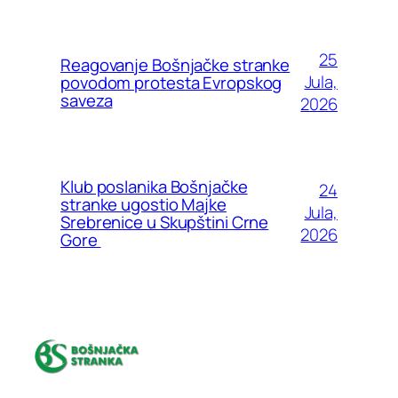
25
Reagovanje Bošnjačke stranke
Jula,
povodom protesta Evropskog
saveza
2026
Klub poslanika Bošnjačke
24
stranke ugostio Majke
Jula,
Srebrenice u Skupštini Crne
2026
Gore