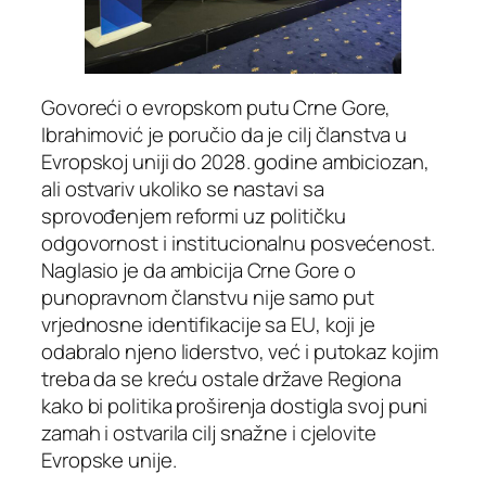
Govoreći o evropskom putu Crne Gore,
Ibrahimović je poručio da je cilj članstva u
Evropskoj uniji do 2028. godine ambiciozan,
ali ostvariv ukoliko se nastavi sa
sprovođenjem reformi uz političku
odgovornost i institucionalnu posvećenost.
Naglasio je da ambicija Crne Gore o
punopravnom članstvu nije samo put
vrjednosne identifikacije sa EU, koji je
odabralo njeno liderstvo, već i putokaz kojim
treba da se kreću ostale države Regiona
kako bi politika proširenja dostigla svoj puni
zamah i ostvarila cilj snažne i cjelovite
Evropske unije.