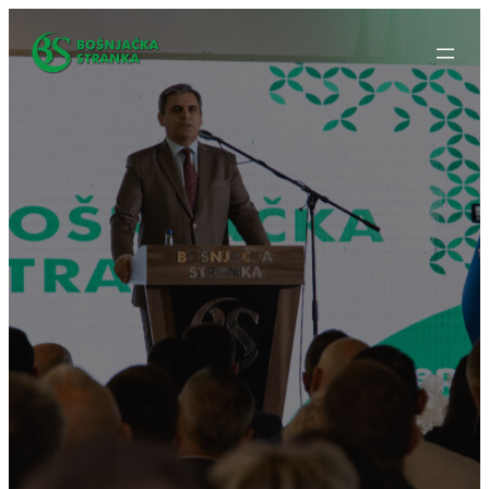
Idi
na
sadržaj