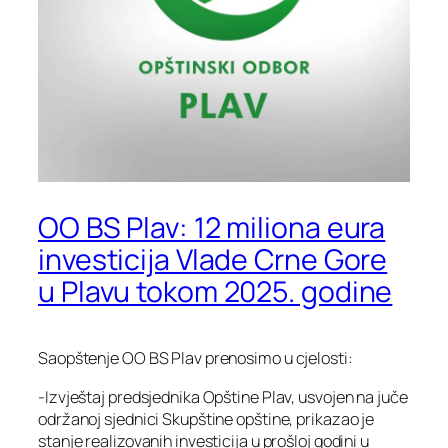
OO BS Plav: 12 miliona eura
investicija Vlade Crne Gore
u Plavu tokom 2025. godine
Saopštenje OO BS Plav prenosimo u cjelosti:
-Izvještaj predsjednika Opštine Plav, usvojen na juče
održanoj sjednici Skupštine opštine, prikazao je
stanje realizovanih investicija u prošloj godini u