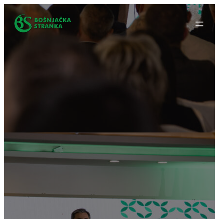
Idi
na
sadržaj