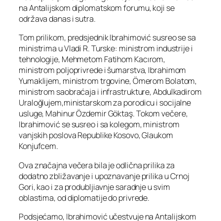
na Antalijskom diplomatskom forumu, koji se
održava danas i sutra.
Tom prilikom, predsjednik Ibrahimović susreo se sa
ministrima u Vladi R. Turske: ministrom industrije i
tehnologije, Mehmetom Fatihom Kacırom,
ministrom poljoprivrede i šumarstva, Ibrahimom
Yumaklijem, ministrom trgovine, Ömerom Bolatom,
ministrom saobraćaja i infrastrukture, Abdulkadirom
Uraloğlujem,ministarskom za porodicu i socijalne
usluge, Mahinur Özdemir Göktaş. Tokom večere,
Ibrahimović se susreo i sa kolegom, ministrom
vanjskih poslova Republike Kosovo, Glaukom
Konjufcem.
Ova značajna večera bila je odlična prilika za
dodatno zbližavanje i upoznavanje prilika u Crnoj
Gori, kao i za produbljiavnje saradnje u svim
oblastima, od diplomatije do privrede.
Podsjećamo, Ibrahimović učestvuje na Antalijskom