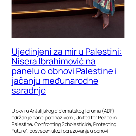
Ujedinjeni za mir u Palestini:
Nisera Ibrahimović na
panelu o obnovi Palestine i
jačanju međunarodne
saradnje
U okviru Antalijskog diplomatskog foruma (ADF)
održan je panel pod nazivom
„United for Peace in
Palestine: Confronting Scholasticide, Protecting
Future“
, posvećen ulozi obrazovanja u obnovi