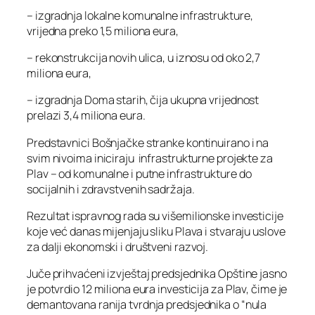
– izgradnja lokalne komunalne infrastrukture,
vrijedna preko 1,5 miliona eura,
– rekonstrukcija novih ulica, u iznosu od oko 2,7
miliona eura,
– izgradnja Doma starih, čija ukupna vrijednost
prelazi 3,4 miliona eura.
Predstavnici Bošnjačke stranke kontinuirano i na
svim nivoima iniciraju infrastrukturne projekte za
Plav – od komunalne i putne infrastrukture do
socijalnih i zdravstvenih sadržaja.
Rezultat ispravnog rada su višemilionske investicije
koje već danas mijenjaju sliku Plava i stvaraju uslove
za dalji ekonomski i društveni razvoj.
Juče prihvaćeni izvještaj predsjednika Opštine jasno
je potvrdio 12 miliona eura investicija za Plav, čime je
demantovana ranija tvrdnja predsjednika o “nula