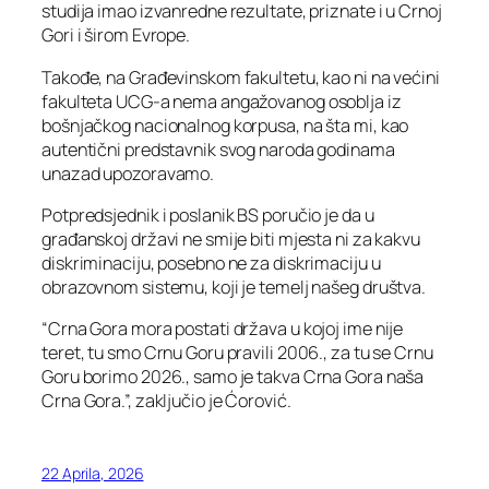
studija imao izvanredne rezultate, priznate i u Crnoj
Gori i širom Evrope.
Takođe, na Građevinskom fakultetu, kao ni na većini
fakulteta UCG-a nema angažovanog osoblja iz
bošnjačkog nacionalnog korpusa, na šta mi, kao
autentični predstavnik svog naroda godinama
unazad upozoravamo.
Potpredsjednik i poslanik BS poručio je da u
građanskoj državi ne smije biti mjesta ni za kakvu
diskriminaciju, posebno ne za diskrimaciju u
obrazovnom sistemu, koji je temelj našeg društva.
“Crna Gora mora postati država u kojoj ime nije
teret, tu smo Crnu Goru pravili 2006., za tu se Crnu
Goru borimo 2026., samo je takva Crna Gora naša
Crna Gora.”, zaključio je Ćorović.
22 Aprila, 2026