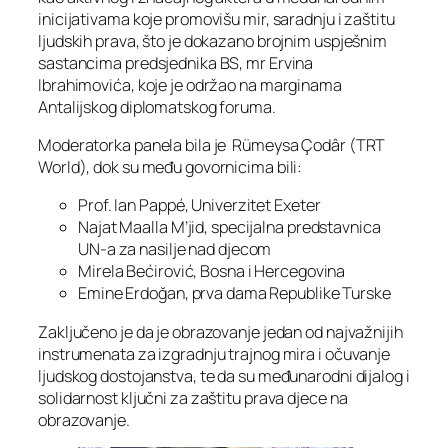
inicijativama koje promovišu mir, saradnju i zaštitu
ljudskih prava, što je dokazano brojnim uspješnim
sastancima predsjednika BS, mr Ervina
Ibrahimovića, koje je održao na marginama
Antalijskog diplomatskog foruma.
Moderatorka panela bila je Rümeysa Çodâr (TRT
World), dok su među govornicima bili:
Prof. Ian Pappé, Univerzitet Exeter
Najat Maalla M’jid, specijalna predstavnica
UN-a za nasilje nad djecom
Mirela Bećirović, Bosna i Hercegovina
Emine Erdoğan, prva dama Republike Turske
Zaključeno je da je obrazovanje jedan od najvažnijih
instrumenata za izgradnju trajnog mira i očuvanje
ljudskog dostojanstva, te da su međunarodni dijalog i
solidarnost ključni za zaštitu prava djece na
obrazovanje.