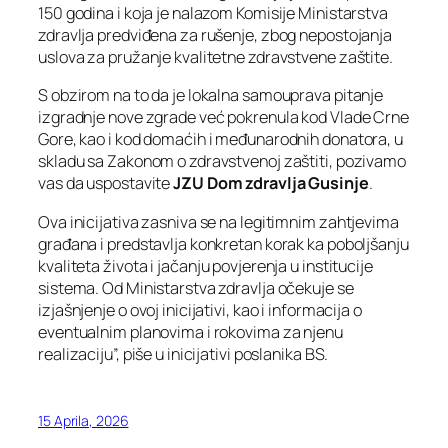
150 godina i koja je nalazom Komisije Ministarstva
zdravlja predviđena za rušenje, zbog nepostojanja
uslova za pružanje kvalitetne zdravstvene zaštite.
S obzirom na to da je lokalna samouprava pitanje
izgradnje nove zgrade već pokrenula kod Vlade Crne
Gore, kao i kod domaćih i međunarodnih donatora, u
skladu sa Zakonom o zdravstvenoj zaštiti, pozivamo
vas da uspostavite
JZU Dom zdravlja Gusinje
.
Ova inicijativa zasniva se na legitimnim zahtjevima
građana i predstavlja konkretan korak ka poboljšanju
kvaliteta života i jačanju povjerenja u institucije
sistema. Od Ministarstva zdravlja očekuje se
izjašnjenje o ovoj inicijativi, kao i informacija o
eventualnim planovima i rokovima za njenu
realizaciju”, piše u inicijativi poslanika BS.
15 Aprila, 2026