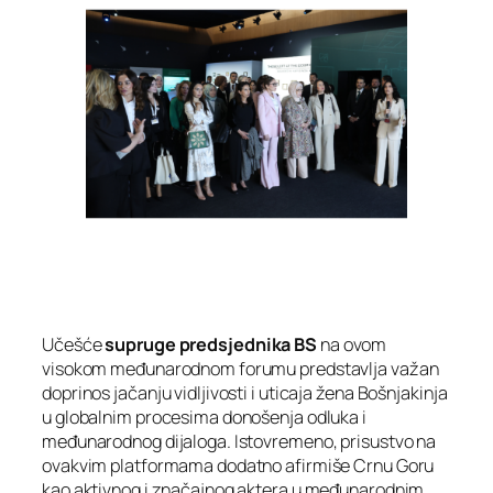
Učešće
supruge predsjednika BS
na ovom
visokom međunarodnom forumu predstavlja važan
doprinos jačanju vidljivosti i uticaja žena Bošnjakinja
u globalnim procesima donošenja odluka i
međunarodnog dijaloga. Istovremeno, prisustvo na
ovakvim platformama dodatno afirmiše Crnu Goru
kao aktivnog i značajnog aktera u međunarodnim