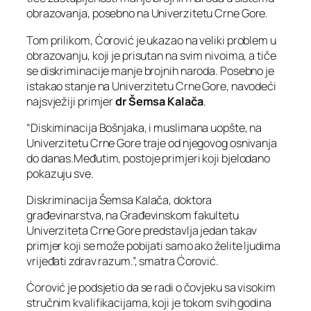
obrazovanja, posebno na Univerzitetu Crne Gore.
Tom prilikom, Ćorović je ukazao na veliki problem u
obrazovanju, koji je prisutan na svim nivoima, a tiče
se diskriminacije manje brojnih naroda. Posebno je
istakao stanje na Univerzitetu Crne Gore, navodeći
najsvježiji primjer
dr Šemsa Kalača
.
“Diskiminacija Bošnjaka, i muslimana uopšte, na
Univerzitetu Crne Gore traje od njegovog osnivanja
do danas.Međutim, postoje primjeri koji bjelodano
pokazuju sve.
Diskriminacija Šemsa Kalača, doktora
građevinarstva, na Građevinskom fakultetu
Univerziteta Crne Gore predstavlja jedan takav
primjer koji se može pobijati samo ako želite ljudima
vrijeđati zdrav razum.”, smatra Ćorović.
Ćorović je podsjetio da se radi o čovjeku sa visokim
stručnim kvalifikacijama, koji je tokom svih godina