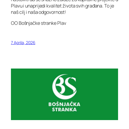
Plavu i unaprijedi kvalitet života svih građana. To je
naš cilj i naša odgovornost!
OO Bošnjačke stranke Plav
7 Aprila, 2026