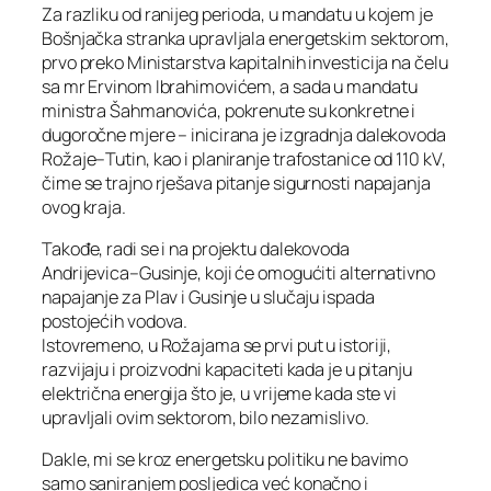
Za razliku od ranijeg perioda, u mandatu u kojem je
Bošnjačka stranka upravljala energetskim sektorom,
prvo preko Ministarstva kapitalnih investicija na čelu
sa mr Ervinom Ibrahimovićem, a sada u mandatu
ministra Šahmanovića, pokrenute su konkretne i
dugoročne mjere – inicirana je izgradnja dalekovoda
Rožaje–Tutin, kao i planiranje trafostanice od 110 kV,
čime se trajno rješava pitanje sigurnosti napajanja
ovog kraja.
Takođe, radi se i na projektu dalekovoda
Andrijevica–Gusinje, koji će omogućiti alternativno
napajanje za Plav i Gusinje u slučaju ispada
postojećih vodova.
Istovremeno, u Rožajama se prvi put u istoriji,
razvijaju i proizvodni kapaciteti kada je u pitanju
električna energija što je, u vrijeme kada ste vi
upravljali ovim sektorom, bilo nezamislivo.
Dakle, mi se kroz energetsku politiku ne bavimo
samo saniranjem posljedica već konačno i