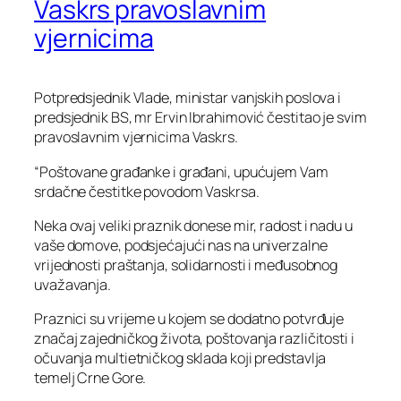
Vaskrs pravoslavnim
vjernicima
Potpredsjednik Vlade, ministar vanjskih poslova i
predsjednik BS, mr Ervin Ibrahimović čestitao je svim
pravoslavnim vjernicima Vaskrs.
“Poštovane građanke i građani, upućujem Vam
srdačne čestitke povodom Vaskrsa.
Neka ovaj veliki praznik donese mir, radost i nadu u
vaše domove, podsjećajući nas na univerzalne
vrijednosti praštanja, solidarnosti i međusobnog
uvažavanja.
Praznici su vrijeme u kojem se dodatno potvrđuje
značaj zajedničkog života, poštovanja različitosti i
očuvanja multietničkog sklada koji predstavlja
temelj Crne Gore.