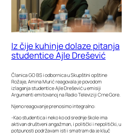
Iz čije kuhinje dolaze pitanja
studentice Ajle Drešević
Članica GO BS i odbornica u Skupštini opštine
Rožaje, Amina Murić reagovala je povodom
izlaganja studentice Ajle Drešević u emisiji
Argumenti emitovanoj na Radio Televiziji Crne Gore.
Njeno reagovanje prenosimo integralno:
-Kao studentica i neko ko od srednje škole ima
aktivan društveni angažman, i politički i nepolitički, u
potpunosti podržavam isti i smatram da je ključ