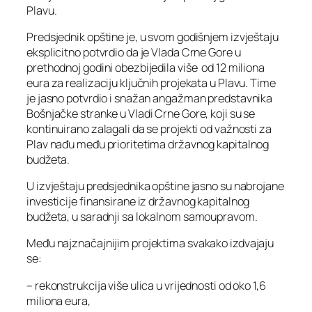
Plavu.
Predsjednik opštine je, u svom godišnjem izvještaju
eksplicitno potvrdio da je Vlada Crne Gore u
prethodnoj godini obezbijedila više od 12 miliona
eura za realizaciju ključnih projekata u Plavu. Time
je jasno potvrdio i snažan angažman predstavnika
Bošnjačke stranke u Vladi Crne Gore, koji su se
kontinuirano zalagali da se projekti od važnosti za
Plav nađu među prioritetima državnog kapitalnog
budžeta.
U izvještaju predsjednika opštine jasno su nabrojane
investicije finansirane iz državnog kapitalnog
budžeta, u saradnji sa lokalnom samoupravom.
Među najznačajnijim projektima svakako izdvajaju
se:
– rekonstrukcija više ulica u vrijednosti od oko 1,6
miliona eura,