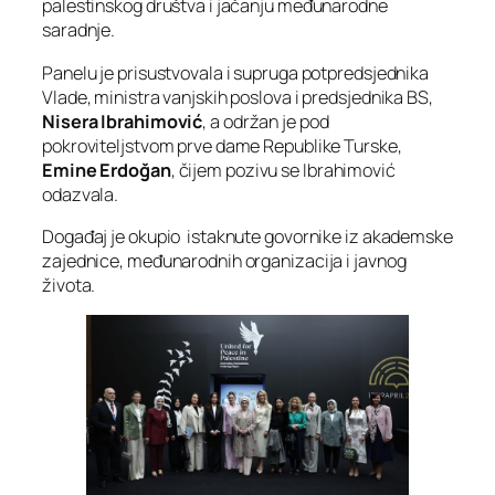
palestinskog društva i jačanju međunarodne
saradnje.
Panelu je prisustvovala i supruga potpredsjednika
Vlade, ministra vanjskih poslova i predsjednika BS,
Nisera Ibrahimović
, a održan je pod
pokroviteljstvom prve dame Republike Turske,
Emine Erdoğan
, čijem pozivu se Ibrahimović
odazvala.
Događaj je okupio istaknute govornike iz akademske
zajednice, međunarodnih organizacija i javnog
života.