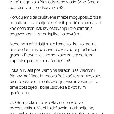
eura” ulaganja u Plav od strane Vlade Crne Gore, a
posredstvom predstavnika BS.
Poručujemo da društvene mreže mogu poslužiti za
populizam i sakupljanje jeftinih političkih poena, ali
kad dođe trenutak izvještavanja i preuzimanja
odgovornosti – istina ispliva na površinu.
Nećemo tražiti dalji sud o tome ko i koliko radi na
unapređenju uslova života u Plavu, jer građankeni
građani Plava znaju ko se i kako zaista borio za
kapitalne projekte u našoj opštini!
Lokalnu vlast pozivamo na saradnju sa Vladom i
članovima Vlade iz redova Bošnjačke stranke, kako
bismo pokrenuli i realizovali još više investicija, te
time obezbijedili bolje uslove za život svim
građanima.
OO Bošnjačke stranke Plav će, preko svojih
predstavnika u Vladi i u državnim institucijama,
nastaviti da se snažno zalaže za kapitalne projekte u