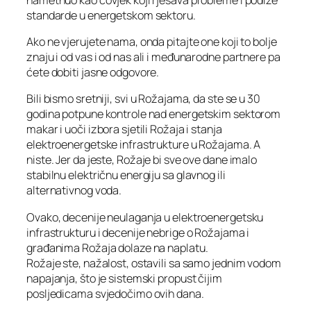
standarde u energetskom sektoru.
Ako ne vjerujete nama, onda pitajte one koji to bolje
znaju i od vas i od nas ali i međunarodne partnere pa
ćete dobiti jasne odgovore.
Bili bismo sretniji, svi u Rožajama, da ste se u 30
godina potpune kontrole nad energetskim sektorom
makar i uoči izbora sjetili Rožaja i stanja
elektroenergetske infrastrukture u Rožajama. A
niste. Jer da jeste, Rožaje bi sve ove dane imalo
stabilnu električnu energiju sa glavnog ili
alternativnog voda.
Ovako, decenije neulaganja u elektroenergetsku
infrastrukturu i decenije nebrige o Rožajama i
građanima Rožaja dolaze na naplatu.
Rožaje ste, nažalost, ostavili sa samo jednim vodom
napajanja, što je sistemski propust čijim
posljedicama svjedočimo ovih dana.