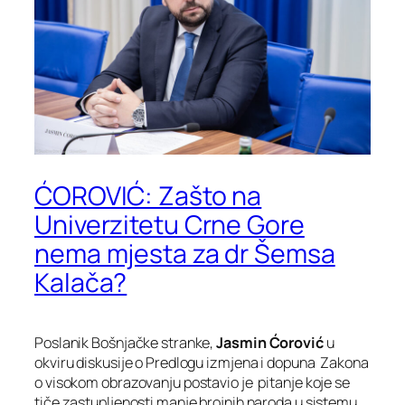
ĆOROVIĆ: Zašto na
Univerzitetu Crne Gore
nema mjesta za dr Šemsa
Kalača?
Poslanik Bošnjačke stranke,
Jasmin Ćorović
u
okviru diskusije o Predlogu izmjena i dopuna Zakona
o visokom obrazovanju postavio je pitanje koje se
tiče zastupljenosti manje brojnih naroda u sistemu