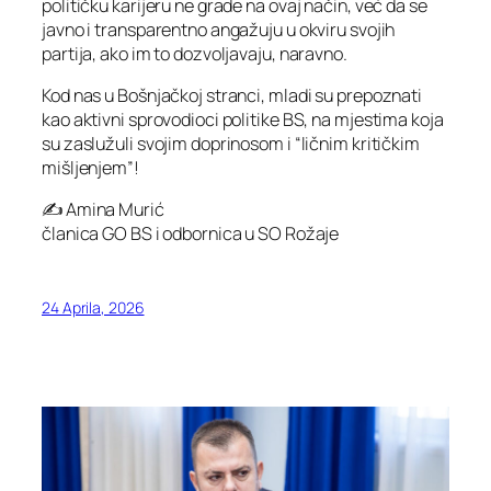
političku karijeru ne grade na ovaj način, već da se
javno i transparentno angažuju u okviru svojih
partija, ako im to dozvoljavaju, naravno.
Kod nas u Bošnjačkoj stranci, mladi su prepoznati
kao aktivni sprovodioci politike BS, na mjestima koja
su zaslužuli svojim doprinosom i “ličnim kritičkim
mišljenjem”!
✍️ Amina Murić
članica GO BS i odbornica u SO Rožaje
24 Aprila, 2026