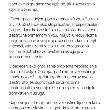
zahtjevima građana ove opštine, ali i rukovodstva
Opštine Gusinje.
“Prema posljednjem popisu stanovništva, u Gusinju
živi 4.662 stanovnika, što predstavlja respektabilan
broj građana koji zaslužuju kvalitetnu zdravstvenu
zaštitu na primarnom nivou. Imajući u vidu i veoma
brojnu dijasporu ovog kraja, posebno tokom ljetnjih
mjeseci, kao i trend rasta turista, broj građana
kojima je potrebna zdravstvena usluga je u
konstantnom rastu.
Višedecenijsko ignorisanje problema nepostojanja
Doma zdravlja u Gusinju, građanima ove opštine je
značajno otežalo pristup primarnoj zdravstvenoj
zaštiti, što je u suprotnosti sa principima
dostupnosti i ravnomjerne teritorijalne raspodjele
zdravstvenih usluga.
Napominjem da se građani ove opštine liječe u skoro
nemogućim uslovima, u zgradi koja je stara preko