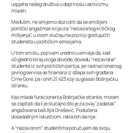
uspjeha našeg društva u doprinosu i aktivizmu
mladih.
Međutim, ne smijemo dozvoliti da se smišljeni
politički angažman krije iza “nezavisnog kritičkog
mišljenja”, u ovom slučaju na poziciji gostujućih
studenata u političkim emisijama.
U tom smislu, pozivam urednicu emisije da, kad
očigledno biraju koga dovode, dovedu “nezavisne”
studente iz svih političkih partija, jer rad nacionalnog
javnog servisa se finansira iz džepa svih građana
Crne Gore, pa i onih 21.423 koji su glasali Bošnjačku
stranku.
Kao mlada funkcionerka Bošnjačke stranke, moram
se zapitati da li je slučajno što je za ovaj “zadatak”
angažovana baš Ajla Drešević. Podučena
dosadašnjim iskustvom, rekla bih da nije.
A “nezavisnim” studentima poručujem da svoju