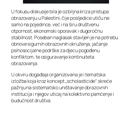
U fokusu diskusije bila je ozbiljna kriza pristupa
obrazovanju u Palestini, čije posljedice utiču ne
samo na pojedince, već i na širu društvenu
otpornost, ekonomski oporavak i dugoročnu
stabilnost. Poseban naglasak stavljen je na potrebu
obnove sigurnih obrazovnih okruženja, jačanje
psihosocijalne podrške za djecu pogođenu
konfliktom, te osiguravanje kontinuiteta
obrazovanja.
U okviru događaja organizovana je i tematska
izložba koja kroz koncept „scholasticide“ skreće
pažnju na sistematsko uništavanje obrazovnih
institucija i njegov uticaj na kolektivno pamćenje i
budućnost društva.