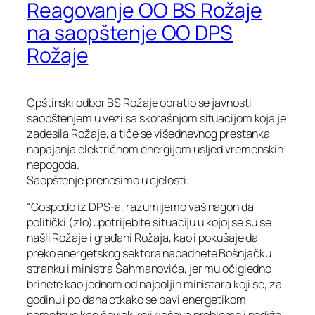
Reagovanje OO BS Rožaje
na saopštenje OO DPS
Rožaje
Opštinski odbor BS Rožaje obratio se javnosti
saopštenjem u vezi sa skorašnjom situacijom koja je
zadesila Rožaje, a tiče se višednevnog prestanka
napajanja električnom energijom usljed vremenskih
nepogoda.
Saopštenje prenosimo u cjelosti:
“Gospodo iz DPS-a, razumijemo vaš nagon da
politički (zlo)upotrijebite situaciju u kojoj se su se
našli Rožaje i građani Rožaja, kao i pokušaje da
preko energetskog sektora napadnete Bošnjačku
stranku i ministra Šahmanovića, jer mu očigledno
brinete kao jednom od najboljih ministara koji se, za
godinu i po dana otkako se bavi energetikom
nametnuo kao čovjek koji rješava probleme i podiže