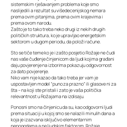
sistemskim rješavanjem problema koje smo
naslijedili a rezultat su višedecenijskog nemara
prema ovim pitanjima, prema ovim krajevima i
prema ovom narodu.
Zašto je to tako treba neko drugi iz nekih drugih
političkih struktura, ko je upravljao energetskim
sektorom u dugom periodu, da položi račune.
Sto se tiče teme ko je i zašto posjetio Rožaje ne čudi
nas vaše čuđenje činjenicom da ljudi kojima građani
daju povjerenje na izborima pokazuju odgovornost
za dato povjerenje.
Niko vam nije kazao da tako treba jer vam je
uspostavljen model “puno za prazno” ili glasove ni za
šta – na koji ste pristali i zato je vaša politička
relevantnost u Rožajama na izdisaju.
Ponosni smo na činjenicu da su, kao odgovorni ljudi
prema situaciji u kojoj smo se nalazili minulih dana a
koja je izazvana isključivo elementarnim
nepogodama a ne ljudskim faktorom, Rožaje