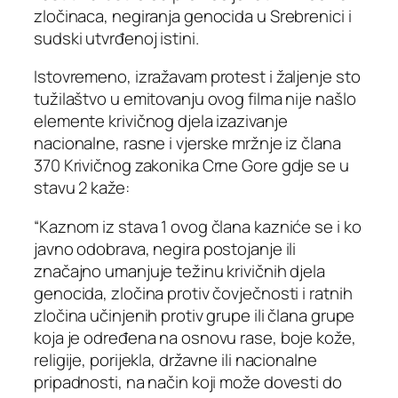
zločinaca, negiranja genocida u Srebrenici i
sudski utvrđenoj istini.
Istovremeno, izražavam protest i žaljenje sto
tužilaštvo u emitovanju ovog filma nije našlo
elemente krivičnog djela izazivanje
nacionalne, rasne i vjerske mržnje iz člana
370 Krivičnog zakonika Crne Gore gdje se u
stavu 2 kaže:
“Kaznom iz stava 1 ovog člana kazniće se i ko
javno odobrava, negira postojanje ili
značajno umanjuje težinu krivičnih djela
genocida, zločina protiv čovječnosti i ratnih
zločina učinjenih protiv grupe ili člana grupe
koja je određena na osnovu rase, boje kože,
religije, porijekla, državne ili nacionalne
pripadnosti, na način koji može dovesti do