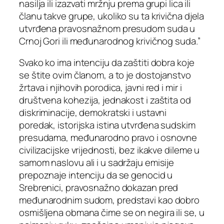
nasilja ili izazvati mržnju prema grupi lica ili
članu takve grupe, ukoliko su ta krivična djela
utvrđena pravosnažnom presudom suda u
Crnoj Gori ili međunarodnog krivičnog suda.”
Svako ko ima intenciju da zaštiti dobra koje
se štite ovim članom, a to je dostojanstvo
žrtava i njihovih porodica, javni red i mir i
društvena kohezija, jednakost i zaštita od
diskriminacije, demokratski i ustavni
poredak, istorijska istina utvrđena sudskim
presudama, međunarodno pravo i osnovne
civilizacijske vrijednosti, bez ikakve dileme u
samom naslovu ali i u sadržaju emisije
prepoznaje intenciju da se genocid u
Srebrenici, pravosnažno dokazan pred
međunarodnim sudom, predstavi kao dobro
osmišljena obmana čime se on negira ili se, u