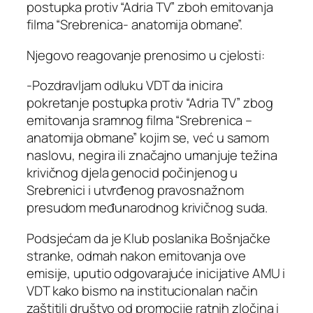
postupka protiv “Adria TV” zboh emitovanja
filma “Srebrenica- anatomija obmane”.
Njegovo reagovanje prenosimo u cjelosti:
-Pozdravljam odluku VDT da inicira
pokretanje postupka protiv “Adria TV” zbog
emitovanja sramnog filma “Srebrenica –
anatomija obmane” kojim se, već u samom
naslovu, negira ili značajno umanjuje težina
krivičnog djela genocid počinjenog u
Srebrenici i utvrđenog pravosnažnom
presudom međunarodnog krivičnog suda.
Podsjećam da je Klub poslanika Bošnjačke
stranke, odmah nakon emitovanja ove
emisije, uputio odgovarajuće inicijative AMU i
VDT kako bismo na institucionalan način
zaštitili društvo od promocije ratnih zločina i