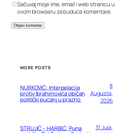
Sačuvaj moje ime, email i web stranicu u
ovom browseru za buduće komentare.
MORE POSTS
8
NURKOVIĆ: Interpelacija
Augusta,
protiv Ibrahimovića običan
politički pucanj u prazno
2026
31 Jula,
STRUJIĆ – HARBIĆ: Puna