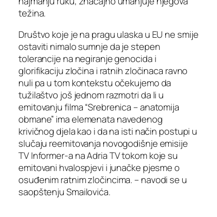
najmanju ruku, značajno umanjuje njegova
težina.
Društvo koje je na pragu ulaska u EU ne smije
ostaviti nimalo sumnje da je stepen
tolerancije na negiranje genocida i
glorifikaciju zločina i ratnih zločinaca ravno
nuli pa u tom kontekstu očekujemo da
tužilaštvo još jednom razmotri da li u
emitovanju filma “Srebrenica – anatomija
obmane” ima elemenata navedenog
krivičnog djela kao i da na isti način postupi u
slučaju reemitovanja novogodišnje emisije
TV Informer-a na Adria TV tokom koje su
emitovani hvalospjevi i junačke pjesme o
osuđenim ratnim zločincima. – navodi se u
saopštenju Smailovića.