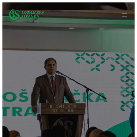
Idi
na
sadržaj