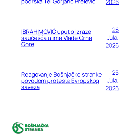
podrška Tei Gorjanc Prelević
2026
26
IBRAHIMOVIĆ uputio izraze
Jula,
saučešća u ime Vlade Crne
Gore
2026
25
Reagovanje Bošnjačke stranke
Jula,
povodom protesta Evropskog
saveza
2026