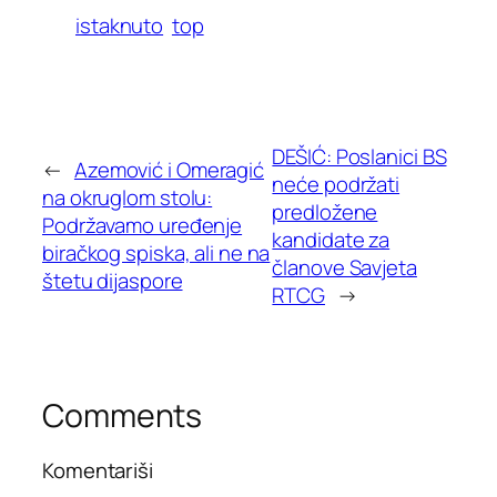
istaknuto
top
DEŠIĆ: Poslanici BS
←
Azemović i Omeragić
neće podržati
na okruglom stolu:
predložene
Podržavamo uređenje
kandidate za
biračkog spiska, ali ne na
članove Savjeta
štetu dijaspore
RTCG
→
Comments
Komentariši