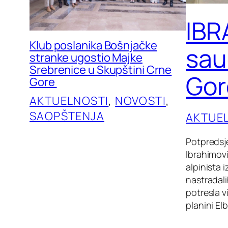
IBR
Klub poslanika Bošnjačke
sau
stranke ugostio Majke
Srebrenice u Skupštini Crne
Gor
Gore
AKTUELNOSTI
, 
NOVOSTI
, 
SAOPŠTENJA
AKTUE
Potpredsje
Ibrahimov
alpinista
nastradal
potresla v
planini El