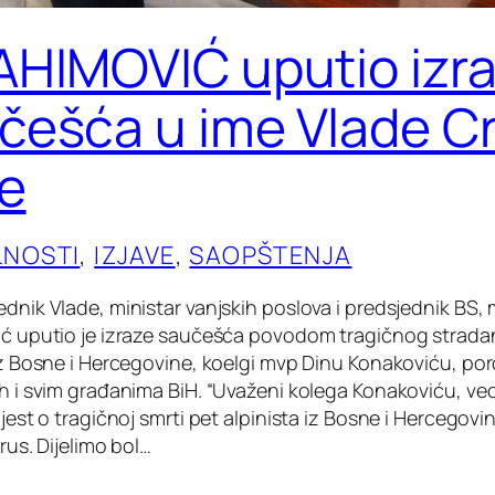
AHIMOVIĆ uputio izr
češća u ime Vlade C
e
LNOSTI
, 
IZJAVE
, 
SAOPŠTENJA
dnik Vlade, ministar vanjskih poslova i predsjednik BS, 
ić uputio je izraze saučešća povodom tragičnog strada
 iz Bosne i Hercegovine, koelgi mvp Dinu Konakoviću, p
ih i svim građanima BiH. “Uvaženi kolega Konakoviću, v
ijest o tragičnoj smrti pet alpinista iz Bosne i Hercegovi
brus. Dijelimo bol…