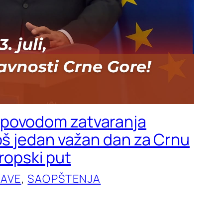
povodom zatvaranja
Još jedan važan dan za Crnu
vropski put
JAVE
, 
SAOPŠTENJA