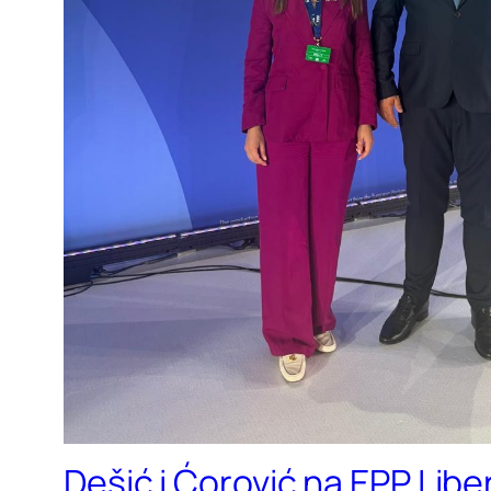
Dešić i Ćorović na EPP Lib