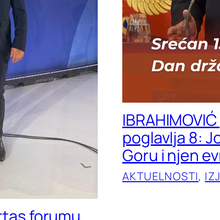
IBRAHIMOVIĆ 
poglavlja 8: 
Goru i njen e
AKTUELNOSTI
, 
IZ
ertas forumu