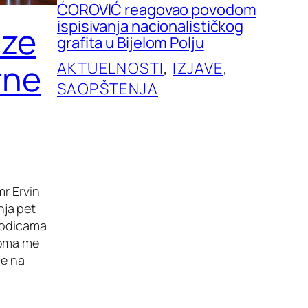
ĆOROVIĆ reagovao povodom
ispisivanja nacionalističkog
aze
grafita u Bijelom Polju
rne
AKTUELNOSTI
, 
IZJAVE
, 
SAOPŠTENJA
mr Ervin
nja pet
orodicama
eoma me
ne na