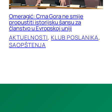
Omeragić: Crna Gora ne smije
propustiti istorijsku šansu za
članstvo u Evropskoj uniji
AKTUELNOSTI
, 
KLUB POSLANIKA
, 
SAOPŠTENJA