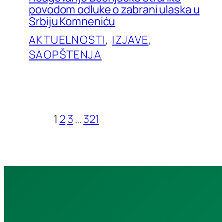
povodom odluke o zabrani ulaska u
Srbiju Komneniću
AKTUELNOSTI
, 
IZJAVE
, 
SAOPŠTENJA
1
2
3
…
321