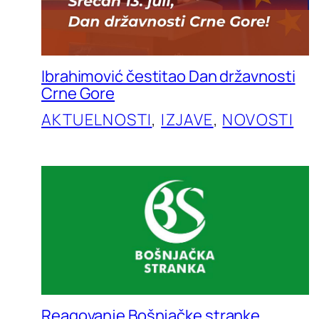
Ibrahimović čestitao Dan državnosti
Crne Gore
AKTUELNOSTI
, 
IZJAVE
, 
NOVOSTI
Reagovanje Bošnjačke stranke