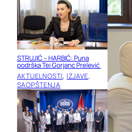
STRUJIĆ – HARBIĆ: Puna
podrška Tei Gorjanc Prelević
AKTUELNOSTI
, 
IZJAVE
, 
SAOPŠTENJA