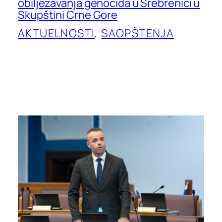
obilježavanja genocida u Srebrenici u
Skupštini Crne Gore
AKTUELNOSTI
, 
SAOPŠTENJA