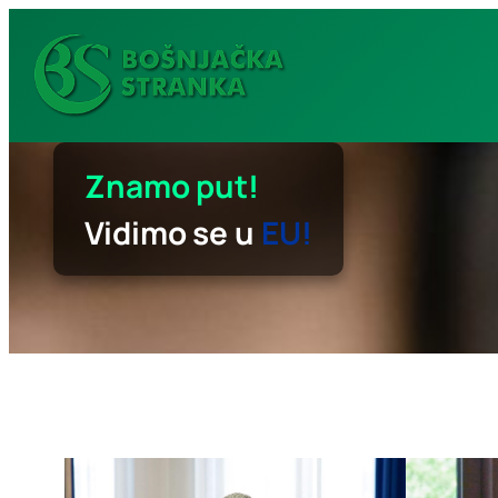
Idi
na
sadržaj
Znamo put!
Vidimo se u
EU!