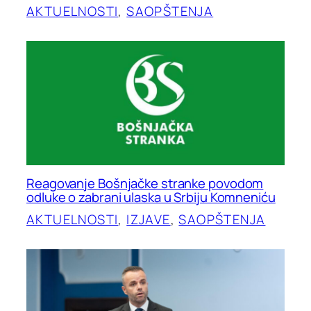
AKTUELNOSTI
, 
SAOPŠTENJA
Reagovanje Bošnjačke stranke povodom
odluke o zabrani ulaska u Srbiju Komneniću
AKTUELNOSTI
, 
IZJAVE
, 
SAOPŠTENJA