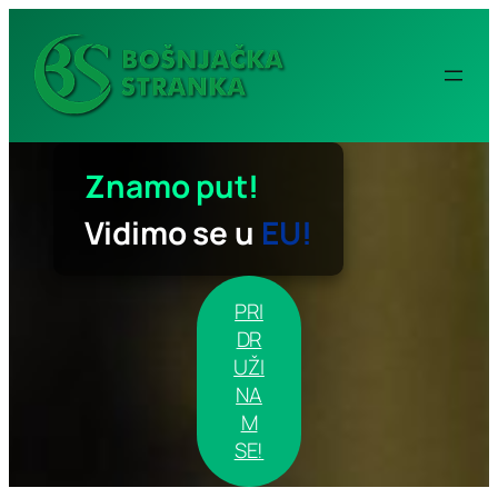
Idi
na
sadržaj
Znamo put!
Vidimo se u
EU!
PRI
DR
UŽI
NA
M
SE!