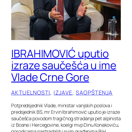
IBRAHIMOVIĆ uputio
izraze saučešća u ime
Vlade Crne Gore
AKTUELNOSTI
, 
IZJAVE
, 
SAOPŠTENJA
Potpredsjednik Vlade, ministar vanjskih poslova i
predsjednik BS, mr Ervin Ibrahimović uputio je izraze
saučešća povodom tragičnog stradanja pet alpinista
iz Bosne i Hercegovine, koelgi mvp Dinu Konakoviću,
porodicama nastradalih i svim građanima BiH.