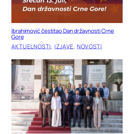
Ibrahimović čestitao Dan državnosti Crne
Gore
AKTUELNOSTI
, 
IZJAVE
, 
NOVOSTI