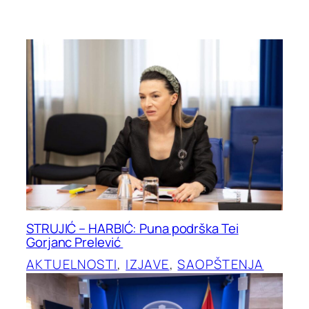
STRUJIĆ – HARBIĆ: Puna podrška Tei
Gorjanc Prelević
AKTUELNOSTI
, 
IZJAVE
, 
SAOPŠTENJA