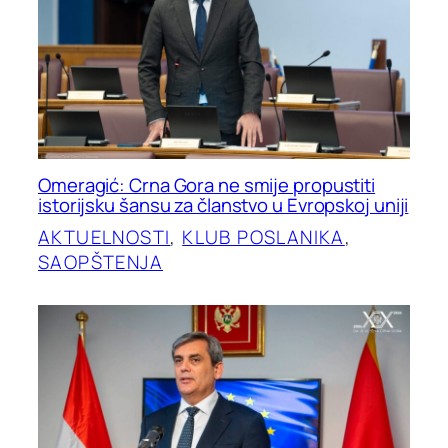
Omeragić: Crna Gora ne smije propustiti
istorijsku šansu za članstvo u Evropskoj uniji
AKTUELNOSTI
, 
KLUB POSLANIKA
, 
SAOPŠTENJA