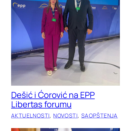
Dešić i Ćorović na EPP
Libertas forumu
AKTUELNOSTI
, 
NOVOSTI
, 
SAOPŠTENJA