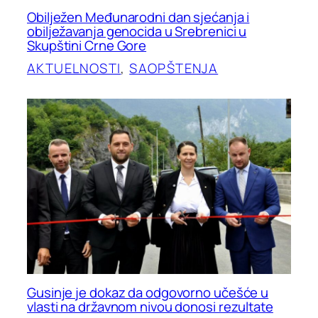
Obilježen Međunarodni dan sjećanja i
obilježavanja genocida u Srebrenici u
Skupštini Crne Gore
AKTUELNOSTI
, 
SAOPŠTENJA
Gusinje je dokaz da odgovorno učešće u
vlasti na državnom nivou donosi rezultate