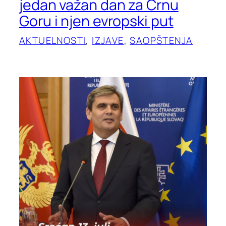
jedan važan dan za Crnu
Goru i njen evropski put
AKTUELNOSTI
, 
IZJAVE
, 
SAOPŠTENJA