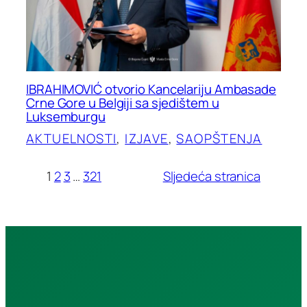
IBRAHIMOVIĆ otvorio Kancelariju Ambasade
Crne Gore u Belgiji sa sjedištem u
Luksemburgu
AKTUELNOSTI
, 
IZJAVE
, 
SAOPŠTENJA
1
2
3
…
321
Sljedeća stranica