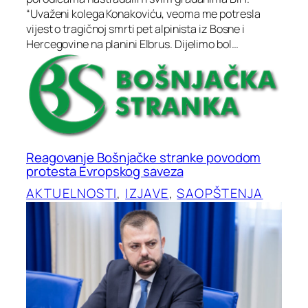
“Uvaženi kolega Konakoviću, veoma me potresla
vijest o tragičnoj smrti pet alpinista iz Bosne i
Hercegovine na planini Elbrus. Dijelimo bol…
Reagovanje Bošnjačke stranke povodom
protesta Evropskog saveza
AKTUELNOSTI
, 
IZJAVE
, 
SAOPŠTENJA