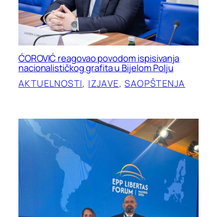
ĆOROVIĆ reagovao povodom ispisivanja
nacionalističkog grafita u Bijelom Polju
AKTUELNOSTI
, 
IZJAVE
, 
SAOPŠTENJA