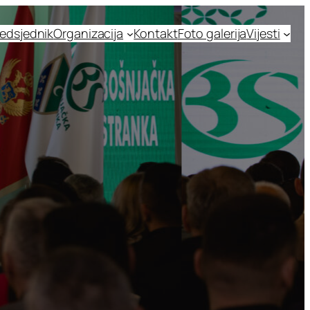
edsjednik
Organizacija
Kontakt
Foto galerija
Vijesti