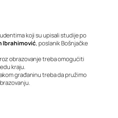
dentima koji su upisali studije po
n
Ibrahimović
, poslanik Bošnjačke
kroz obrazovanje treba omogućiti
vedu kraju.
svakom građaninu treba da pružimo
obrazovanju.