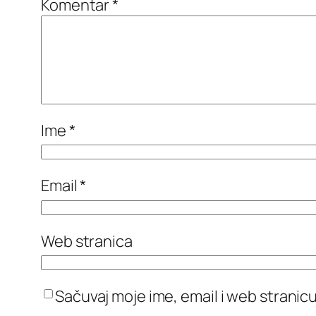
Komentar
*
Ime
*
Email
*
Web stranica
Sačuvaj moje ime, email i web stran