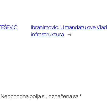
TEŠEVIĆ
Ibrahimović: U mandatu ove Vla
infrastruktura
→
Neophodna polja su označena sa
*