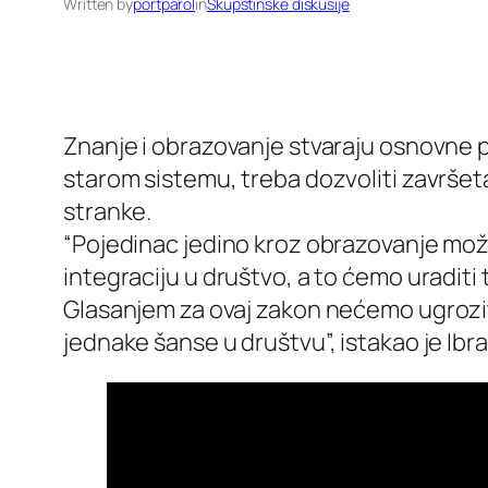
Written by
portparol
in
Skupštinske diskusije
Znanje i obrazovanje stvaraju osnovne p
starom sistemu, treba dozvoliti završet
stranke.
“Pojedinac jedino kroz obrazovanje mož
integraciju u društvo, a to ćemo uraditi 
Glasanjem za ovaj zakon nećemo ugrozit
jednake šanse u društvu”, istakao je Ib