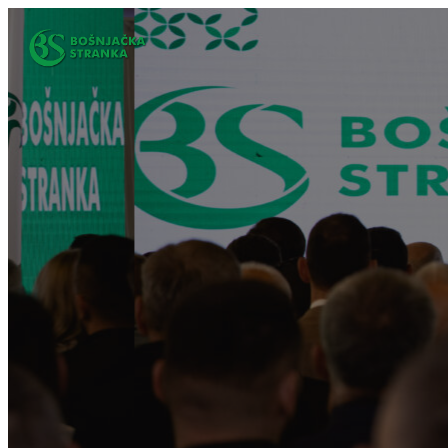
Idi
na
sadržaj