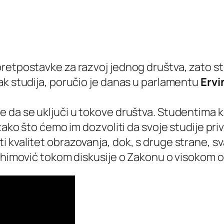
retpostavke za razvoj jednog društva, zato stu
ak studija, poručio je danas u parlamentu
Ervi
e da se uključi u tokove društva. Studentima 
tako što ćemo im dozvoliti da svoje studije pri
i kvalitet obrazovanja, dok, s druge strane, 
rahimović tokom diskusije o Zakonu o visokom 