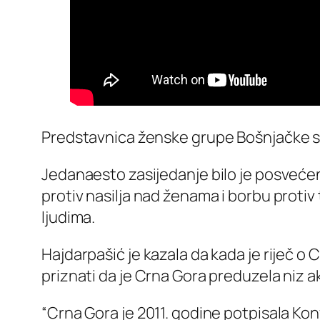
Predstavnica ženske grupe Bošnjačke st
Jedanaesto zasijedanje bilo je posveće
protiv nasilja nad ženama i borbu protiv 
ljudima.
Hajdarpašić je kazala da kada je riječ o
priznati da je Crna Gora preduzela niz 
“Crna Gora je 2011. godine potpisala Kon