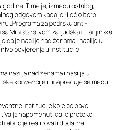
4.godine. Time je, između ostalog,
lnog odgovora kada je riječ o borbi
viru „Programa za podršku anti-
 sa Ministarstvom za ljudska i manjinska
je da je nasilje nad ženama i nasilje u
 nivo povjerenja u institucije
a nasilja nad ženama i nasilja u
bulske konvencije i unapređuje se među-
evantne institucije koje se bave
i. Valja napomenuti da je protokol
potrebno je realizovati dodatne