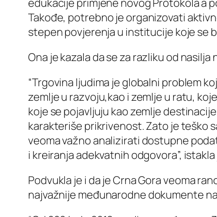
edukacije primjene novog Protokola a 
Takođe, potrebno je organizovati aktivnos
stepen povjerenja u institucije koje se b
Ona je kazala da se za razliku od nasilja
“Trgovina ljudima je globalni problem koj
zemlje u razvoju,kao i zemlje u ratu, koje
koje se pojavljuju kao zemlje destinacij
karakteriše prikrivenost. Zato je teško
veoma važno analizirati dostupne podatke
i kreiranja adekvatnih odgovora”, istakla
Podvukla je i da je Crna Gora veoma rano 
najvažnije međunarodne dokumente na