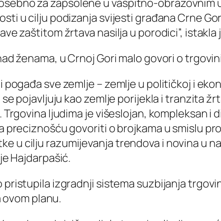
posebno za zapsolene u vaspitno-obrazovnim u
ti u cilju podizanja svijesti građana Crne Gore
ave zaštitom žrtava nasilja u porodici”, istakla 
 nad ženama, u Crnoj Gori malo govori o trgovini
i pogađa sve zemlje – zemlje u političkoj i ekon
 se pojavljuju kao zemlje porijekla i tranzita ž
e. Trgovina ljudima je višeslojan, kompleksan 
 sa preciznošću govoriti o brojkama u smislu p
 u cilju razumijevanja trendova i novina u nač
 je Hajdarpašić.
pristupila izgradnji sistema suzbijanja trgovine
 ovom planu.