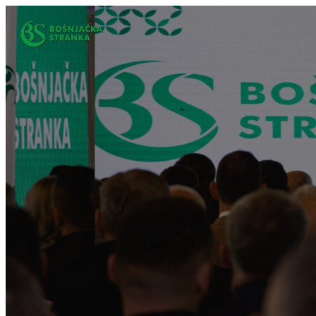
Idi
na
sadržaj