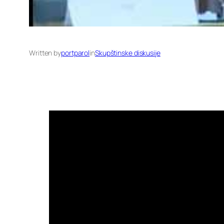
Written by
portparol
in
Skupštinske diskusije