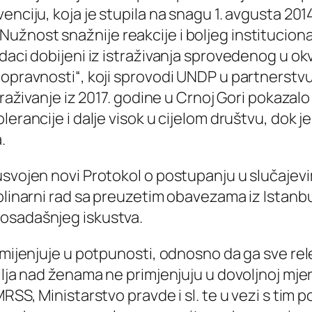
enciju, koja je stupila na snagu 1. avgusta 201
žnost snažnije reakcije i boljeg instituciona
daci dobijeni iz istraživanja sprovedenog u ok
nopravnosti“, koji sprovodi UNDP u partnerstvu
raživanje iz 2017. godine u Crnoj Gori pokazalo 
erancije i dalje visok u cijelom društvu, dok je
.
svojen novi Protokol o postupanju u slučajevim
iplinarni rad sa preuzetim obavezama iz Istan
osadašnjeg iskustva.
imijenjuje u potpunosti, odnosno da ga sve rel
ilja nad ženama ne primjenjuju u dovoljnoj mjer
RSS, Ministarstvo pravde i sl. te u vezi s tim 