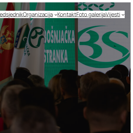
edsjednik
Organizacija
Kontakt
Foto galerija
Vijesti