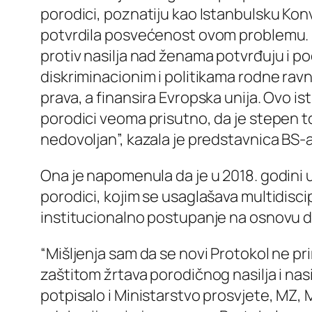
porodici, poznatiju kao Istanbulsku Konv
potvrdila posvećenost ovom problemu. Nu
protiv nasilja nad ženama potvrđuju i po
diskriminacionim i politikama rodne rav
prava, a finansira Evropska unija. Ovo ist
porodici veoma prisutno, da je stepen tol
nedovoljan”, kazala je predstavnica BS-a
Ona je napomenula da je u 2018. godini u
porodici, kojim se usaglašava multidisc
institucionalno postupanje na osnovu d
“Mišljenja sam da se novi Protokol ne pr
zaštitom žrtava porodičnog nasilja i nas
potpisalo i Ministarstvo prosvjete, MZ, M