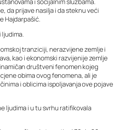
stanovama i socijalnim službama.
, da prijave nasilja i da steknu veći
je Hajdarpašić.
 ljudima.
omskoj tranziciji, nerazvijene zemlje i
rtava, kao i ekonomski razvijenije zemlje
i dinamičan društveni fenomen kojeg
rocjene obima ovog fenomena, ali je
inima i oblicima ispoljavanja ove pojave
 ljudima i u tu svrhu ratifikovala