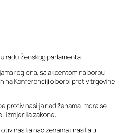
s u radu Ženskog parlamenta.
ljama regiona, sa akcentom na borbu
ih na Konferenciji o borbi protiv trgovine
rbe protiv nasilja nad ženama, mora se
 i izmjenila zakone.
otiv nasilja nad ženama i nasilja u