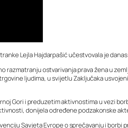
ranke Lejla Hajdarpašić učestvovala je dana
no razmatranju ostvarivanja prava žena u zem
trgovine ljudima, u svijetlu Zaključaka usvojen
 Crnoj Gori i preduzetim aktivnostima u vezi bo
aktivnosti, donijela određene podzakonske akte
venciju Savjeta Evrope o sprečavanju i borbi pr