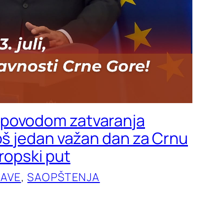
povodom zatvaranja
Još jedan važan dan za Crnu
vropski put
JAVE
, 
SAOPŠTENJA