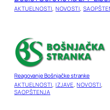
AKTUELNOSTI
, 
NOVOSTI
, 
SAOPŠTE
Reagovanje Bošnjačke stranke
AKTUELNOSTI
, 
IZJAVE
, 
NOVOSTI
, 
SAOPŠTENJA