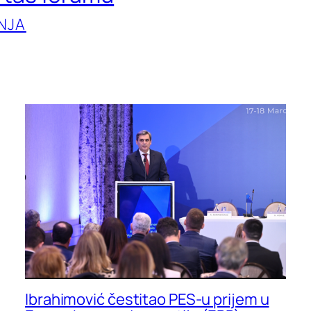
NJA
Ibrahimović čestitao PES-u prijem u