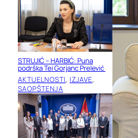
STRUJIĆ – HARBIĆ: Puna
podrška Tei Gorjanc Prelević
AKTUELNOSTI
, 
IZJAVE
, 
SAOPŠTENJA