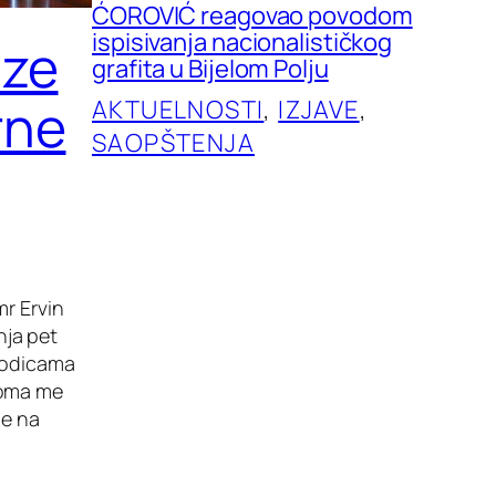
ĆOROVIĆ reagovao povodom
ispisivanja nacionalističkog
aze
grafita u Bijelom Polju
rne
AKTUELNOSTI
, 
IZJAVE
, 
SAOPŠTENJA
mr Ervin
nja pet
orodicama
eoma me
ne na