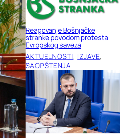
Reagovanje Bošnjačke
stranke povodom protesta
Evropskog saveza
AKTUELNOSTI
, 
IZJAVE
, 
SAOPŠTENJA