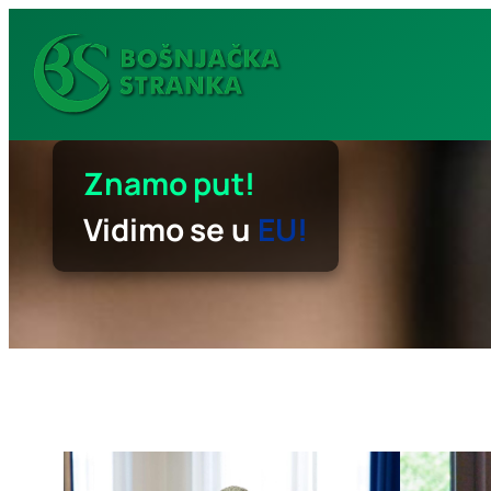
Idi
na
sadržaj
Znamo put!
Vidimo se u
EU!