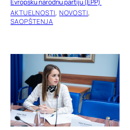
Evropsku narodnu partiju (EPP)
AKTUELNOSTI
, 
NOVOSTI
, 
SAOPŠTENJA