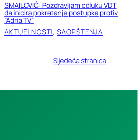
SMAILOVIĆ: Pozdravljam odluku VDT
da inicira pokretanje postupka protiv
“Adria TV”
AKTUELNOSTI
, 
SAOPŠTENJA
Sljedeća stranica