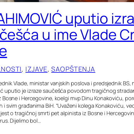
AHIMOVIĆ uputio izr
češća u ime Vlade C
e
LNOSTI
, 
IZJAVE
, 
SAOPŠTENJA
dnik Vlade, ministar vanjskih poslova i predsjednik BS, 
ić uputio je izraze saučešća povodom tragičnog strada
 iz Bosne i Hercegovine, koelgi mvp Dinu Konakoviću, p
ih i svim građanima BiH. “Uvaženi kolega Konakoviću, v
ijest o tragičnoj smrti pet alpinista iz Bosne i Hercegovi
brus. Dijelimo bol…