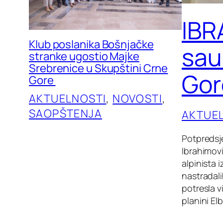
IBR
Klub poslanika Bošnjačke
sau
stranke ugostio Majke
Srebrenice u Skupštini Crne
Gor
Gore
AKTUELNOSTI
, 
NOVOSTI
, 
SAOPŠTENJA
AKTUE
Potpredsje
Ibrahimov
alpinista
nastradal
potresla v
planini El