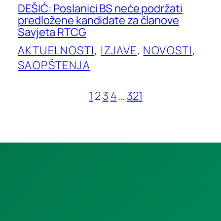
DEŠIĆ: Poslanici BS neće podržati
predložene kandidate za članove
Savjeta RTCG
AKTUELNOSTI
, 
IZJAVE
, 
NOVOSTI
, 
SAOPŠTENJA
1
2
3
4
…
321