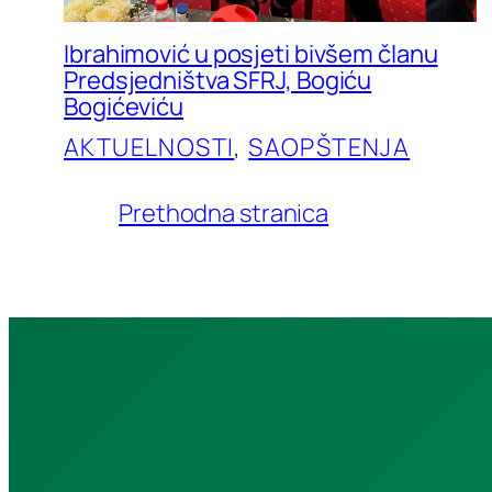
Ibrahimović u posjeti bivšem članu
Predsjedništva SFRJ, Bogiću
Bogićeviću
AKTUELNOSTI
, 
SAOPŠTENJA
Prethodna stranica