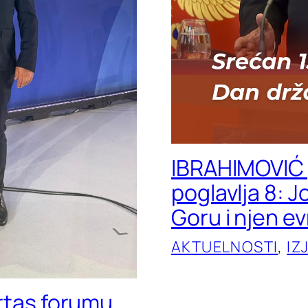
IBRAHIMOVIĆ 
poglavlja 8: 
Goru i njen e
AKTUELNOSTI
, 
IZ
ertas forumu