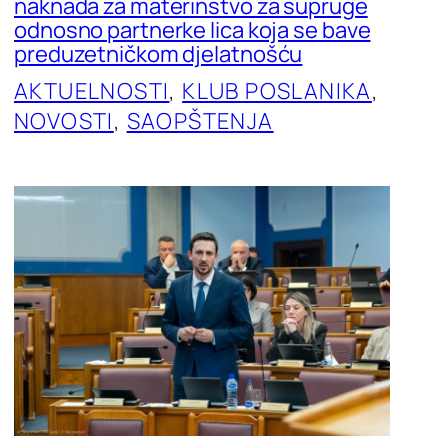
naknada za materinstvo za supruge
odnosno partnerke lica koja se bave
preduzetničkom djelatnošću
AKTUELNOSTI
, 
KLUB POSLANIKA
, 
NOVOSTI
, 
SAOPŠTENJA