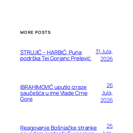
MORE POSTS
31 Jula,
STRUJIĆ – HARBIĆ: Puna
podrška Tei Gorjanc Prelević
2026
26
IBRAHIMOVIĆ uputio izraze
Jula,
saučešća u ime Vlade Crne
Gore
2026
25
Reagovanje Bošnjačke stranke