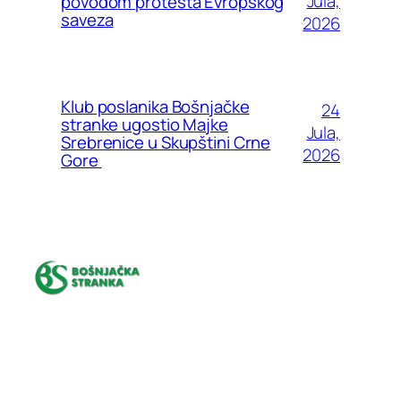
Jula,
povodom protesta Evropskog
saveza
2026
Klub poslanika Bošnjačke
24
stranke ugostio Majke
Jula,
Srebrenice u Skupštini Crne
2026
Gore