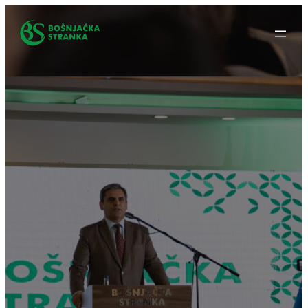
Idi
na
sadržaj