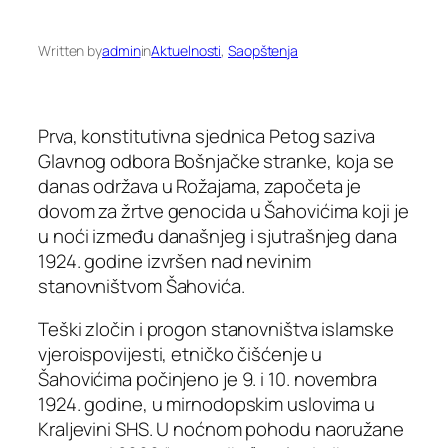
Written by
admin
in
Aktuelnosti
, 
Saopštenja
Prva, konstitutivna sjednica Petog saziva
Glavnog odbora Bošnjačke stranke, koja se
danas održava u Rožajama, započeta je
dovom za žrtve genocida u Šahovićima koji je
u noći između današnjeg i sjutrašnjeg dana
1924. godine izvršen nad nevinim
stanovništvom Šahovića.
Teški zločin i progon stanovništva islamske
vjeroispovijesti, etničko čišćenje u
Šahovićima počinjeno je 9. i 10. novembra
1924. godine, u mirnodopskim uslovima u
Kraljevini SHS. U noćnom pohodu naoružane