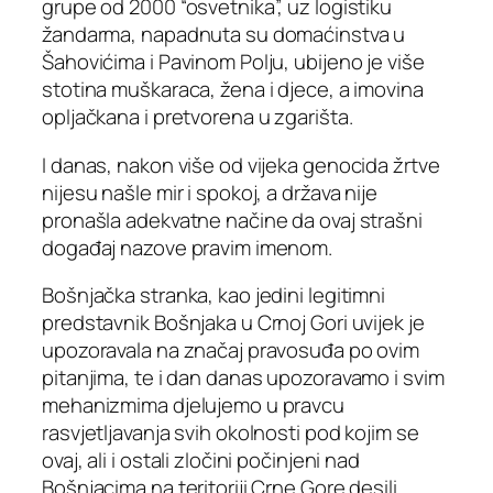
grupe od 2000 “osvetnika”, uz logistiku
žandarma, napadnuta su domaćinstva u
Šahovićima i Pavinom Polju, ubijeno je više
stotina muškaraca, žena i djece, a imovina
opljačkana i pretvorena u zgarišta.
I danas, nakon više od vijeka genocida žrtve
nijesu našle mir i spokoj, a država nije
pronašla adekvatne načine da ovaj strašni
događaj nazove pravim imenom.
Bošnjačka stranka, kao jedini legitimni
predstavnik Bošnjaka u Crnoj Gori uvijek je
upozoravala na značaj pravosuđa po ovim
pitanjima, te i dan danas upozoravamo i svim
mehanizmima djelujemo u pravcu
rasvjetljavanja svih okolnosti pod kojim se
ovaj, ali i ostali zločini počinjeni nad
Bošnjacima na teritoriji Crne Gore desili.